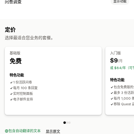
问卷调查
显示功能
表单自定义
条件逻辑
自定义样式
拖放式编辑器
嵌入式表单
多页面
定价
弹出窗口
实时编辑
选择最适合您业务的套餐。
问卷类型
客户满意度
市场调查
净推荐值 (NPS)
基础版
入门版
$9
免费
提交管理
/月
或 $84/年（可
分析
特色功能
特色功能
1 份活跃问卷
包含免费版的
每月 100 条回复
最多 3 份活
实时控制面板
每月 1,000
电子邮件支持
移除 Quest
包含自动翻译的文本
显示原文