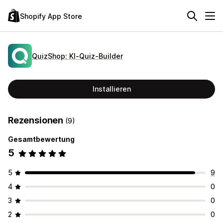
Shopify App Store
QuizShop: KI‑Quiz‑Builder
Installieren
Rezensionen
(9)
Gesamtbewertung
5
5
9
4
0
3
0
2
0