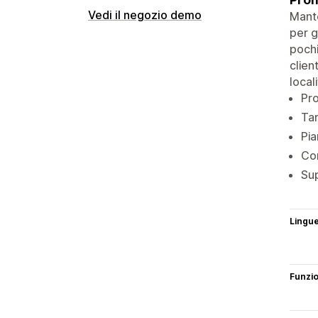
Vedi il negozio demo
Mante
per g
pochi
clien
locali
Pro
Tar
Pia
Com
Sup
Lingu
Funzi