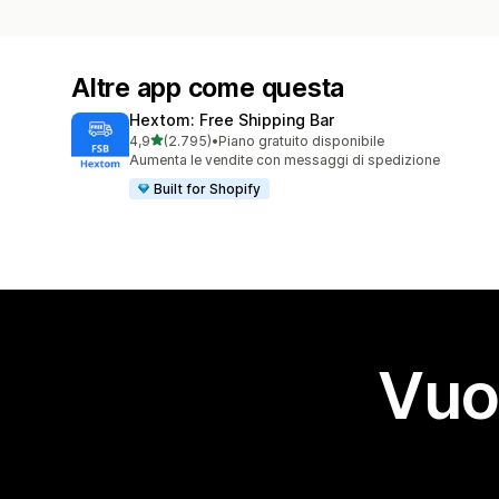
Altre app come questa
Hextom: Free Shipping Bar
stelle su 5
4,9
(2.795)
•
Piano gratuito disponibile
2795 recensioni totali
Aumenta le vendite con messaggi di spedizione
Built for Shopify
Vuo