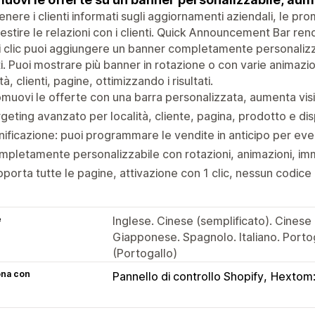
nere i clienti informati sugli aggiornamenti aziendali, le pr
estire le relazioni con i clienti. Quick Announcement Bar re
 clic puoi aggiungere un banner completamente personalizzabi
ti. Puoi mostrare più banner in rotazione o con varie animazio
tà, clienti, pagine, ottimizzando i risultati.
muovi le offerte con una barra personalizzata, aumenta visib
geting avanzato per località, cliente, pagina, prodotto e dis
nificazione: puoi programmare le vendite in anticipo per eve
pletamente personalizzabile con rotazioni, animazioni, immag
porta tutte le pagine, attivazione con 1 clic, nessun codice 
e
Inglese. Cinese (semplificato). Cinese
Giapponese. Spagnolo. Italiano. Port
(Portogallo)
ona con
Pannello di controllo Shopify
Hextom: