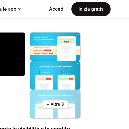
a le app
Accedi
Inizia gratis
+ Altre 3
a la visibilità e le vendite.