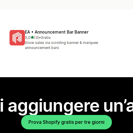
EA • Announcement Bar Banner
stelle su 5
5,0
(3)
•
Gratis
3 recensioni totali
Grow sales via scrolling banner & marquee
announcement bars
i aggiungere un’
Prova Shopify gratis per tre giorni