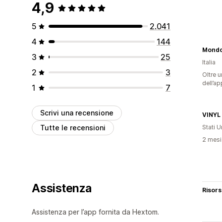
4,9
5
2.041
4
144
Mondo
3
25
Italia
2
3
Oltre u
dell’ap
1
7
Scrivi una recensione
VINYL
Tutte le recensioni
Stati Un
2 mesi 
Assistenza
Risor
Assistenza per l’app fornita da Hextom.