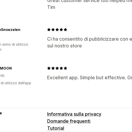
Great customer service too helped me f
Tim
Snoezelen
Ci ha consentito di pubblicizzare con e
n anno di utilizzo
sul nostro store
p
 MOON
iti
Excellent app. Simple but effective. G
di utilizzo dell’app
se
Informativa sulla privacy
Domande frequenti
Tutorial