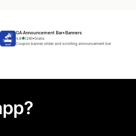
GA:Announcement Bar+Banners
stelle su 5
4,8
(28)
•
Gratis
28 recensioni totali
Coupon banner slider and scrolling announcement bar
app?