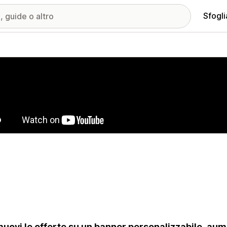
Sfogli
ria immagini in evidenza
uovi le offerte su un banner personalizzabile, aument