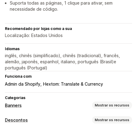
Suporta todas as páginas, 1 clique para ativar, sem
necessidade de código.
Recomendado por lojas como a sua
Localização: Estados Unidos
Idiomas
inglês, chinês (simplificado), chinês (tradicional), francês,
alemão, japonês, espanhol, italiano, português (Brasil)e
português (Portugal)
Funciona com
Admin da Shopify
Hextom: Translate & Currency
Categorias
Banners
Mostrar os recursos
Tipo de banner
Descontos
Mostrar os recursos
Barra de anúncios
Frete grátis
Anúncios múltiplos
Tipos de descontos
Notificação
Página do produto
Promocional