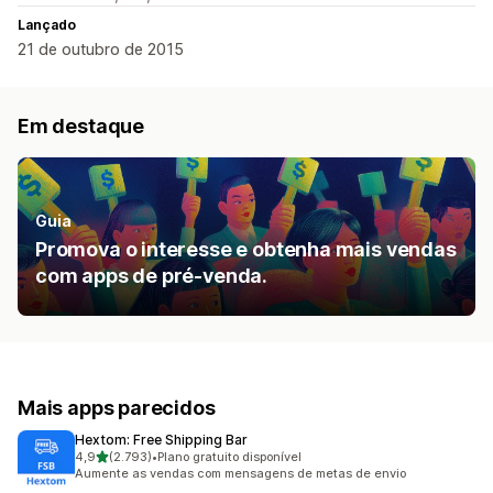
Lançado
21 de outubro de 2015
Em destaque
Guia
Promova o interesse e obtenha mais vendas
com apps de pré-venda.
Mais apps parecidos
Hextom: Free Shipping Bar
de 5 estrelas
4,9
(2.793)
•
Plano gratuito disponível
2793 avaliações ao todo
Aumente as vendas com mensagens de metas de envio