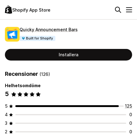
Shopify App Store
Quicky Announcement Bars
Built for Shopify
Installera
Recensioner
(126)
Helhetsomdöme
5
5
125
4
0
3
0
2
0