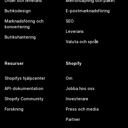
Order och leverans
Merförsäljning och paket
Butiksdesign
E-postmarknadsföring
Marknadsföring och
SEO
konvertering
Leverans
Butikshantering
Valuta och språk
Resurser
Shopify
Shopifys hjälpcenter
Om
API-dokumentation
Jobba hos oss
Shopify Community
Investerare
Forskning
Press och media
Partner