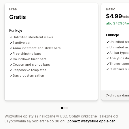
Animacje
Spersonalizowane rekomendacje
Free
Basic
Opcje liczenia czasu
Dostosowanie
$4.99
Gratis
/mie
Cykliczne
Zaplanowana
Zakres dat
Pozycja banera
Animacje
Przypięte wyświetlanie
albo $47.90/r
Resetowane po wizycie
Z określoną datą końcową
Linki i przyciski
Tła
Kolor i czcionka
Niestandardowy CSS
Funkcje
Funkcje
Z czasem określonym co do minuty
Jednorazowe
Emotikony
Wielojęzyczne
Unlimited storefront views
Unlimited st
1 active bar
Responsywność na urządzeniach mobilnych
Planowanie
Typ licznika czasu
Unlimited ac
Announcement and slider bars
Targetowanie geograficzne
Targetowanie kampanii
All bar type
Codzienne okazje
Free shipping bars
Szybka wyprzedaż
Analytics d
Targetowanie behawioralne
Countdown timer bars
Promocja ograniczona czasowo
Data wygaśnięcia
Theme-speci
Coupon and signup bars
Wydarzenie specjalne
Customer su
Analizy i raporty
Responsive templates
Basic customization
Testy A/B
Śledzenie zachowań
7-dniowa dar
Wszystkie opłaty są naliczane w USD. Opłaty cykliczne i zależne od
użytkowania są pobierane co 30 dni.
Zobacz wszystkie opcje cen