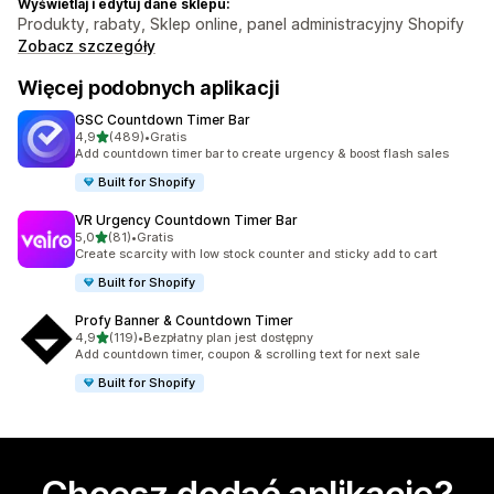
Wyświetlaj i edytuj dane sklepu:
Produkty, rabaty, Sklep online, panel administracyjny Shopify
Zobacz szczegóły
Więcej podobnych aplikacji
GSC Countdown Timer Bar
na 5 gwiazdek
4,9
(489)
•
Gratis
Łączna liczba recenzji: 489
Add countdown timer bar to create urgency & boost flash sales
Built for Shopify
VR Urgency Countdown Timer Bar
na 5 gwiazdek
5,0
(81)
•
Gratis
Łączna liczba recenzji: 81
Create scarcity with low stock counter and sticky add to cart
Built for Shopify
Profy Banner & Countdown Timer
na 5 gwiazdek
4,9
(119)
•
Bezpłatny plan jest dostępny
Łączna liczba recenzji: 119
Add countdown timer, coupon & scrolling text for next sale
Built for Shopify