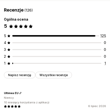
Recenzje
(126)
Ogólna ocena
5
5
125
4
0
3
0
2
0
1
1
Napisz recenzję
Wszystkie recenzje
Ultimea EU
Niemcy
10 miesięcy korzystania z aplikacji
6 lipiec 2026