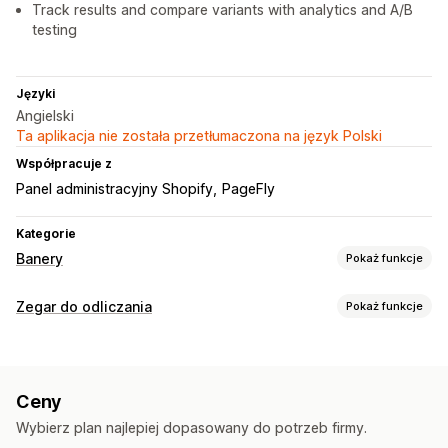
Track results and compare variants with analytics and A/B
testing
Języki
Angielski
Ta aplikacja nie została przetłumaczona na język Polski
Współpracuje z
Panel administracyjny Shopify
PageFly
Kategorie
Banery
Pokaż funkcje
Typ banera
Zegar do odliczania
Pokaż funkcje
Pasek ogłoszeń
Zgoda na pliki cookie
Opcje wyświetlania
Osoba zarejestrowana w celu otrzymywania e-maili
Niestandardowy CSS
Kolor i czcionka
Darmowa wysyłka
Zgodność z RODO
Ceny
Niestandardowy tekst
Pozycja niestandardowa
Pasek z wieloma ogłoszeniami
Powiadomienie
Wybierz plan najlepiej dopasowany do potrzeb firmy.
Pasek ogłoszeń
Przypięty baner
Wyskakujące okienka
Strona produktu
Promocyjny
Odliczanie