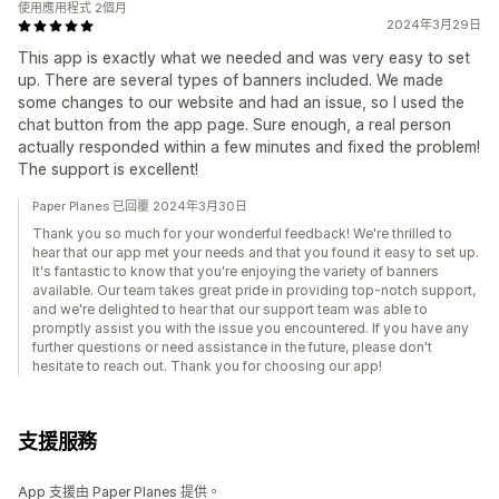
使用應用程式 2個月
2024年3月29日
This app is exactly what we needed and was very easy to set
up. There are several types of banners included. We made
some changes to our website and had an issue, so I used the
chat button from the app page. Sure enough, a real person
actually responded within a few minutes and fixed the problem!
The support is excellent!
Paper Planes 已回覆 2024年3月30日
Thank you so much for your wonderful feedback! We're thrilled to
hear that our app met your needs and that you found it easy to set up.
It's fantastic to know that you're enjoying the variety of banners
available. Our team takes great pride in providing top-notch support,
and we're delighted to hear that our support team was able to
promptly assist you with the issue you encountered. If you have any
further questions or need assistance in the future, please don't
hesitate to reach out. Thank you for choosing our app!
支援服務
App 支援由 Paper Planes 提供。