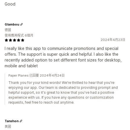
Good
Glambou
德國
使用應用程式 6個月
2024年4月23日
I really like this app to communicate promotions and special
offers. The support is super quick and helpful. I also like the
recently added option to set different font sizes for desktop,
mobile and tablet
Paper Planes 已回覆 2024年4月24日
Thank you for your kind words! We're thrilled to hear that you're
enjoying our app. Our team is dedicated to providing prompt and
helpful support, so it's great to know that you've had a positive
experience with us. If you have any questions or customization
requests, feel free to reach out anytime.
Tanshon
美國