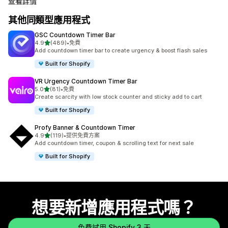
查看詳情
其他同類型應用程式
GSC Countdown Timer Bar
滿分 5 顆星
4.9
(489)
•
免費
共有 489 則評價
Add countdown timer bar to create urgency & boost flash sales
Built for Shopify
VR Urgency Countdown Timer Bar
滿分 5 顆星
5.0
(81)
•
免費
共有 81 則評價
Create scarcity with low stock counter and sticky add to cart
Built for Shopify
Profy Banner & Countdown Timer
滿分 5 顆星
4.9
(119)
•
提供免費方案
共有 119 則評價
Add countdown timer, coupon & scrolling text for next sale
Built for Shopify
想要新增應用程式嗎？
免費試用 Shopify 3 天