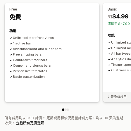
定期
已排程
日期範圍
每次造訪重設
指定結束日期
指定分鐘
地區目標設定
行銷活動目標設定
行為目標設定
Free
Basic
單次
$4.99
免費
/月
分析與報告
或每年 $47.9
計時器類型
A/B 測試
行為追蹤
功能
每日優惠
快閃優惠
限時促銷
到期日
特別活動
功能
Unlimited storefront views
Unlimited st
1 active bar
Unlimited ac
Announcement and slider bars
All bar type
Free shipping bars
Analytics d
Countdown timer bars
Theme-speci
Coupon and signup bars
Customer su
Responsive templates
Basic customization
7 天免費試用
所有費用均以 USD 計價。 定期費用和依使用量計費方案，均以 30 天為週期
收費。
查看所有定價選項