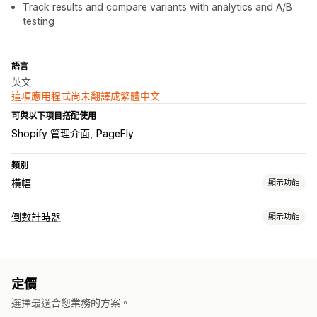
Track results and compare variants with analytics and A/B
testing
語言
英文
這項應用程式尚未翻譯成繁體中文
可與以下項目搭配使用
Shopify 管理介面
PageFly
類別
橫幅
顯示功能
橫幅類型
倒數計時器
顯示功能
公告列
Cookie 同意選項
電子郵件訂閱
免運費
GDPR 法規遵循
顯示選項
多筆公告
通知
產品頁面
促銷資訊
倒數計時
個人化推薦
自訂 CSS
顏色和字型
自訂文字
自訂位置
公告列
固定式橫幅
自訂
定價
彈出式視窗
動畫
橫幅位置
動畫
固定式顯示
連結和按鈕
背景
顏色和字型
選擇最適合您業務的方案。
計時選項
自訂 CSS
表情符號
多國語言
行動裝置回應式設計
排程