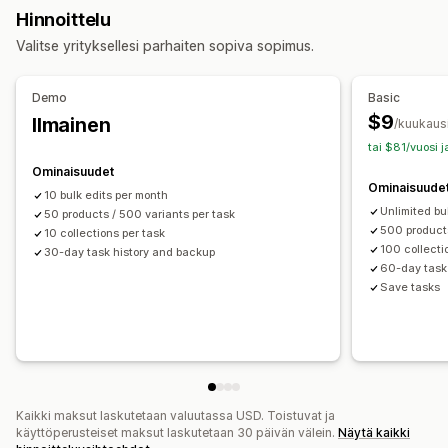
Toiminnot
Hinnoittelu
Joukkopoistaminen
SEO-päivitykset
Valitse yrityksellesi parhaiten sopiva sopimus.
Palautus aikaisempaan
Haku ja suodatin
Ajastetut tehtävät
Joukkomuokkaus
Demo
Basic
$9
Ilmainen
/kuukaus
tai $81/vuosi 
Ominaisuudet
Ominaisuude
10 bulk edits per month
Unlimited bu
50 products / 500 variants per task
500 products
10 collections per task
100 collecti
30-day task history and backup
60-day task
Save tasks
Kaikki maksut laskutetaan valuutassa USD. Toistuvat ja
käyttöperusteiset maksut laskutetaan 30 päivän välein.
Näytä kaikki