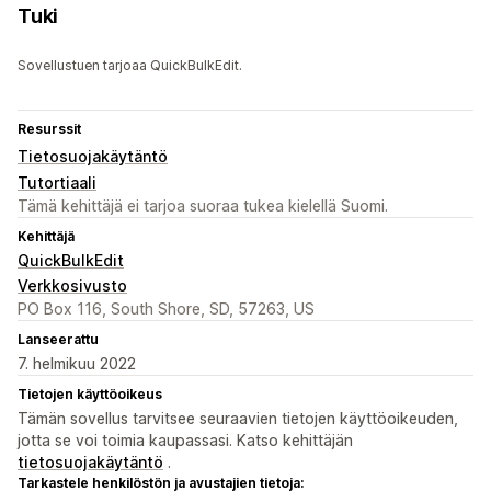
Tuki
Sovellustuen tarjoaa QuickBulkEdit.
Resurssit
Tietosuojakäytäntö
Tutortiaali
Tämä kehittäjä ei tarjoa suoraa tukea kielellä Suomi.
Kehittäjä
QuickBulkEdit
Verkkosivusto
PO Box 116, South Shore, SD, 57263, US
Lanseerattu
7. helmikuu 2022
Tietojen käyttöoikeus
Tämän sovellus tarvitsee seuraavien tietojen käyttöoikeuden,
jotta se voi toimia kaupassasi. Katso kehittäjän
tietosuojakäytäntö
.
Tarkastele henkilöstön ja avustajien tietoja: