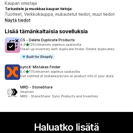
Kaupan omistaja
Tarkastele ja muokkaa kaupan tietoja:
Tuotteet, Verkkokauppa, mukautetut tiedot, muut tiedot
Näytä tiedot
Lisää tämänkaltaisia sovelluksia
CS ‑ Delete Duplicate Products
/ 5 tähteä
4,9
(25)
•
Ilmainen sopimus saatavilla
25 arvostelua yhteensä
Clean up inventory with duplicate finder. Delete duplicates.
Built for Shopify
syncX: Mistakes Finder
/ 5 tähteä
5,0
(11)
•
Ilmainen sopimus saatavilla
11 arvostelua yhteensä
Get notified of mistakes/errors on product info in your store
MRD ‑ StoneShare
Ilmainen
MRD - StoneShare: Sync Products and Inventory
Haluatko lisätä