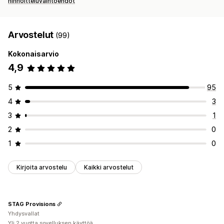
hinnoitteluvaihtoehdot
Arvostelut
(99)
Kokonaisarvio
4,9
5
95
4
3
3
1
2
0
1
0
Kirjoita arvostelu
Kaikki arvostelut
STAG Provisions
Yhdysvallat
Yli 2 vuotta sovelluksen käyttöä