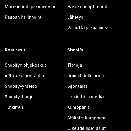
Markkinointi ja konversio
Hakukoneoptimointi
Kaupan hallinnointi
Lähetys
Valuutta ja käännös
Resurssit
Shopify
Shopifyn ohjekeskus
Tietoja
API-dokumentaatio
Uramahdollisuudet
Shopify-yhteisö
Sijoittajat
Shopify-blogi
Lehdistö ja media
Tutkimus
Kumppanit
Affiliate-kumppanit
Oikeudelliset asiat