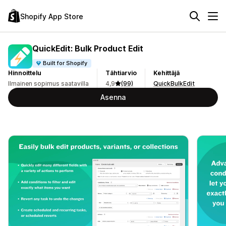
Shopify App Store
QuickEdit: Bulk Product Edit
Built for Shopify
Hinnoittelu
Tähtiarvio
Kehittäjä
Ilmainen sopimus saatavilla
4,9
(99)
QuickBulkEdit
Asenna