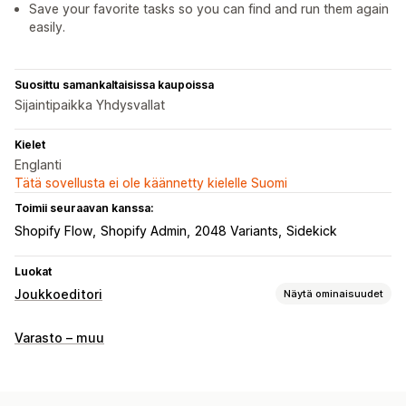
Save your favorite tasks so you can find and run them again
easily.
Suosittu samankaltaisissa kaupoissa
Sijaintipaikka Yhdysvallat
Kielet
Englanti
Tätä sovellusta ei ole käännetty kielelle Suomi
Toimii seuraavan kanssa:
Shopify Flow
Shopify Admin
2048 Variants
Sidekick
Luokat
Joukkoeditori
Näytä ominaisuudet
Muokattavat resurssit
Varasto – muu
Tuotteet
Versiot
Kuvat
Hinnat
SKU- ja viivakoodit
Tunnisteet
Kuvaukset
Varasto
Metakentät
Kokoelmat