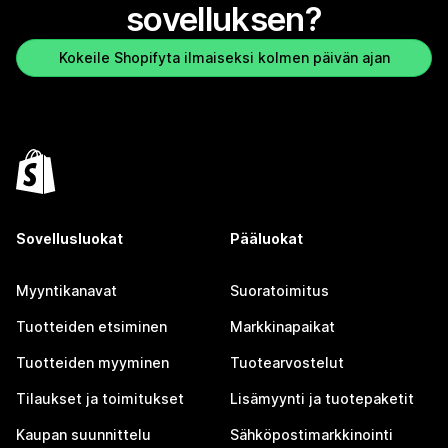
sovelluksen?
Kokeile Shopifyta ilmaiseksi kolmen päivän ajan
Sovellusluokat
Pääluokat
Myyntikanavat
Suoratoimitus
Tuotteiden etsiminen
Markkinapaikat
Tuotteiden myyminen
Tuotearvostelut
Tilaukset ja toimitukset
Lisämyynti ja tuotepaketit
Kaupan suunnittelu
Sähköpostimarkkinointi