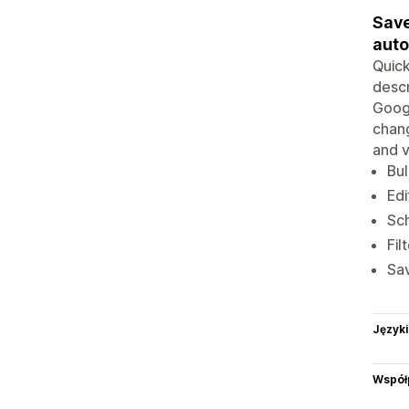
Save
aut
Quick
descr
Googl
chang
and v
Bul
Edi
Sch
Fil
Sav
Języki
Współ