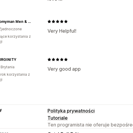
Katertomyman Men & Women Shop
Zjednoczone
Very Helpful!
iące korzystania z
ji
IRGINITY
 Brytania
Very good app
rok korzystania z
ji
y
Polityka prywatności
Tutoriale
Ten programista nie oferuje bezpośred