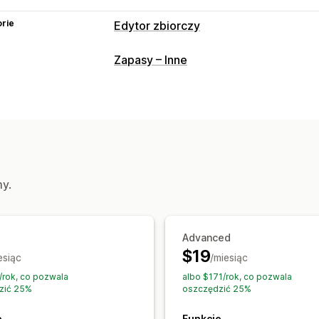
rie
Edytor zbiorczy
Edytowalne zasoby
Zapasy – Inne
Produkty
Warianty
Obrazy
Ceny
S
Zapasy
Metapola
Kolekcje
Działania
Usuwanie zbiorcze
Uaktualnienia SE
Wyszukiwanie i filtrowanie
Zaplanow
my.
Advanced
$19
esiąc
/miesiąc
/rok, co pozwala
albo $171/rok, co pozwala
zić 25%
oszczędzić 25%
e
Funkcje