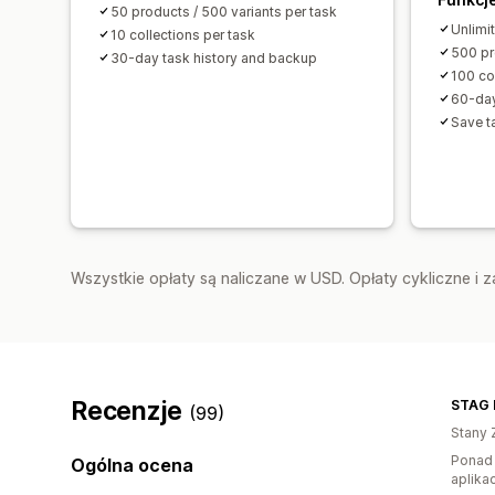
50 products / 500 variants per task
Unlimi
10 collections per task
500 pr
30-day task history and backup
100 co
60-day
Save t
Wszystkie opłaty są naliczane w USD. Opłaty cykliczne i 
Recenzje
STAG 
(99)
Stany 
Ponad 
Ogólna ocena
aplikac