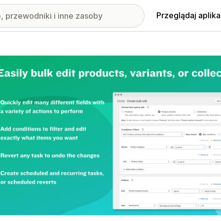
Przeglądaj aplika
nione obrazy w galerii