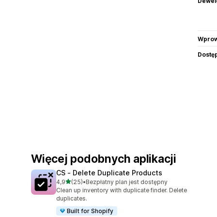
Dewel
Wprow
Dostę
Więcej podobnych aplikacji
CS ‑ Delete Duplicate Products
na 5 gwiazdek
4,9
(25)
•
Bezpłatny plan jest dostępny
Łączna liczba recenzji: 25
Clean up inventory with duplicate finder. Delete
duplicates.
Built for Shopify