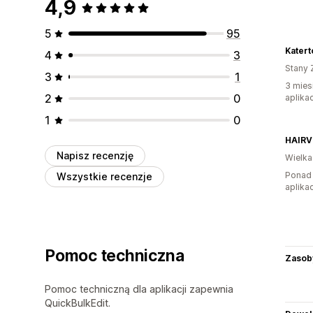
4,9
5
95
4
3
Stany 
3
1
3 mies
2
0
aplikac
1
0
HAIRV
Napisz recenzję
Wielka
Ponad 
Wszystkie recenzje
aplikac
Pomoc techniczna
Zasob
Pomoc techniczną dla aplikacji zapewnia
QuickBulkEdit.