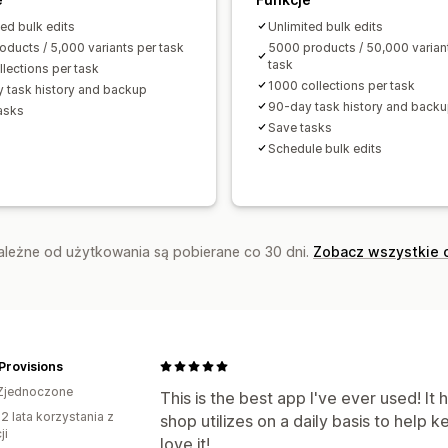
ted bulk edits
Unlimited bulk edits
oducts / 5,000 variants per task
5000 products / 50,000 varian
task
llections per task
1000 collections per task
 task history and backup
90-day task history and back
asks
Save tasks
Schedule bulk edits
zależne od użytkowania są pobierane co 30 dni.
Zobacz wszystkie 
Provisions
Zjednoczone
This is the best app I've ever used! It
2 lata korzystania z
shop utilizes on a daily basis to help 
ji
love it!