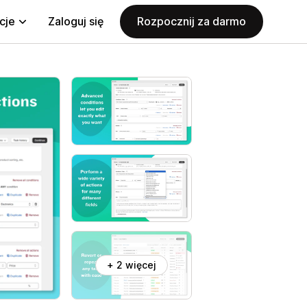
cje
Zaloguj się
Rozpocznij za darmo
+ 2 więcej