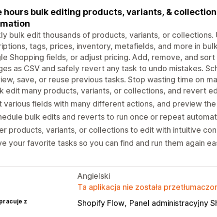
 hours bulk editing products, variants, & collectio
omation
ly bulk edit thousands of products, variants, or collections.
iptions, tags, prices, inventory, metafields, and more in bulk.
e Shopping fields, or adjust pricing. Add, remove, and sort
es as CSV and safely revert any task to undo mistakes. Sch
iew, save, or reuse previous tasks. Stop wasting time on m
k edit many products, variants, or collections, and revert ed
t various fields with many different actions, and preview th
edule bulk edits and reverts to run once or repeat automati
ter products, variants, or collections to edit with intuitive con
e your favorite tasks so you can find and run them again eas
Angielski
Ta aplikacja nie została przetłumaczon
pracuje z
Shopify Flow
Panel administracyjny S