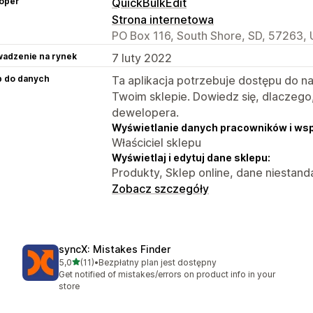
oper
QuickBulkEdit
Strona internetowa
PO Box 116, South Shore, SD, 57263, 
adzenie na rynek
7 luty 2022
p do danych
Ta aplikacja potrzebuje dostępu do n
Twoim sklepie. Dowiedz się, dlaczego
dewelopera.
Wyświetlanie danych pracowników i ws
Właściciel sklepu
Wyświetlaj i edytuj dane sklepu:
Produkty, Sklep online, dane niestan
Zobacz szczegóły
syncX: Mistakes Finder
na 5 gwiazdek
5,0
(11)
•
Bezpłatny plan jest dostępny
Łączna liczba recenzji: 11
Get notified of mistakes/errors on product info in your
store