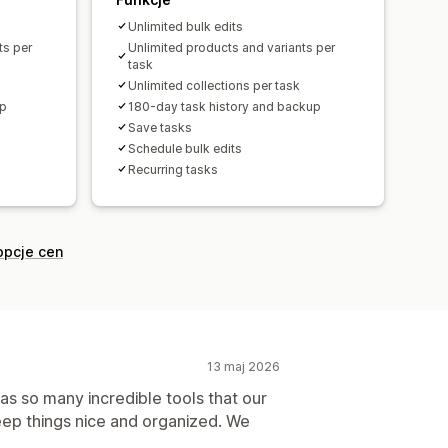
Unlimited bulk edits
ts per
Unlimited products and variants per
task
Unlimited collections per task
up
180-day task history and backup
Save tasks
Schedule bulk edits
Recurring tasks
opcje cen
13 maj 2026
 has so many incredible tools that our
keep things nice and organized. We