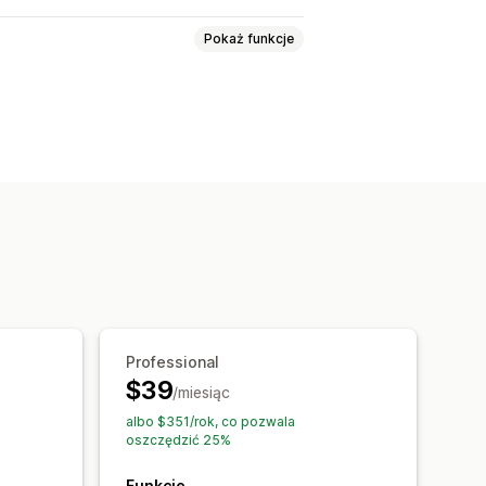
Pokaż funkcje
KU i kody kreskowe
Tagi
Opisy
O
Przywracanie
ane zadania
Edycja zbiorcza
Professional
$39
/miesiąc
albo $351/rok, co pozwala
oszczędzić 25%
Funkcje