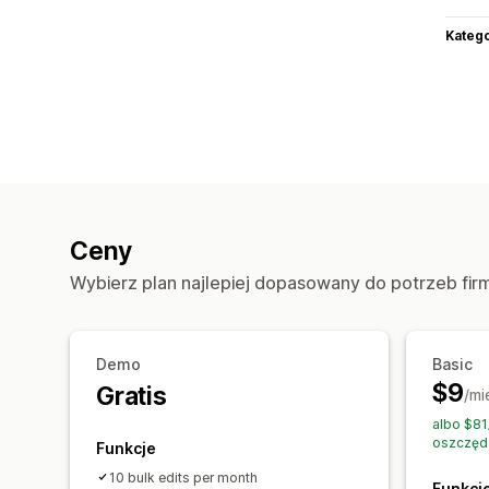
Katego
Ceny
Wybierz plan najlepiej dopasowany do potrzeb fir
Demo
Basic
$9
Gratis
/mi
albo $81
oszczęd
Funkcje
10 bulk edits per month
Funkcj