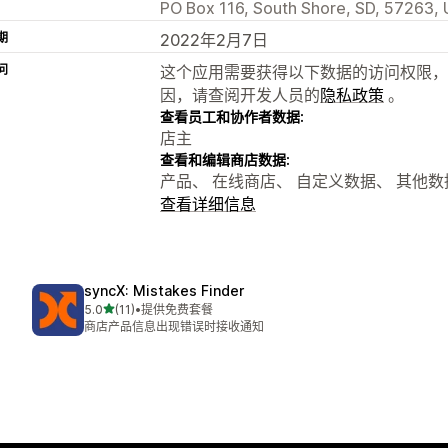
PO Box 116, South Shore, SD, 57263, 
期
2022年2月7日
问
这个应用需要获得以下数据的访问权限，
因，请查阅开发人员的
隐私政策
。
查看员工和协作者数据:
店主
查看和编辑商店数据:
产品、 在线商店、 自定义数据、 其他数
查看详细信息
syncX: Mistakes Finder
星（满分 5 星）
5.0
(11)
•
提供免费套餐
总共 11 条评论
商店产品信息出现错误时接收通知