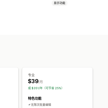
显示功能
标记
描述
库存
元字段
产品系列
预定任务
批量编辑
专业
$39
/月
或 $351/年（可节省 25%）
特色功能
无限次批量编辑