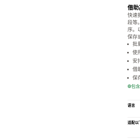
借助
快速
段等
序。
保存
批
使
安
借
保
包含
语言
适配以