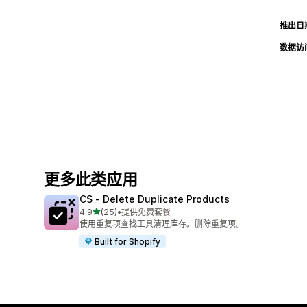
推出日
数据访
更多此类应用
CS ‑ Delete Duplicate Products
星（满分 5 星）
4.9
(25)
•
提供免费套餐
总共 25 条评论
使用重复项查找工具清理库存。删除重复项。
Built for Shopify