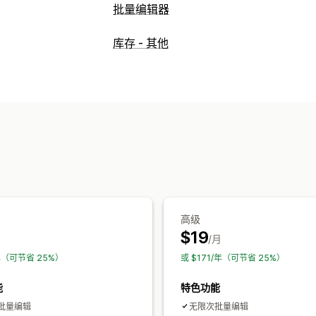
批量编辑器
可编辑资源
库存 - 其他
产品
多属性
图片
价格
SKU 和条码
操作
批量删除
SEO 更新
回滚
搜索和筛选
高级
$19
/月
/年（可节省 25%）
或 $171/年（可节省 25%）
能
特色功能
批量编辑
无限次批量编辑