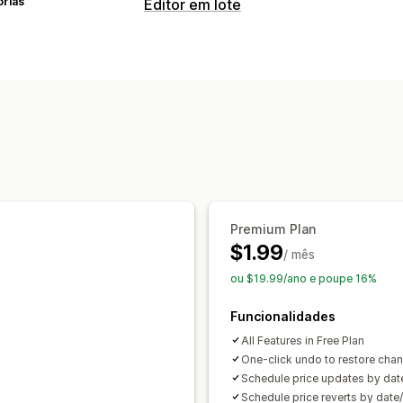
orias
Editor em lote
Recursos editáveis
Produtos
Variantes
Preços
Ações
Tarefas programadas
Editar em lote
Premium Plan
$1.99
/ mês
ou $19.99/ano e poupe 16%
Funcionalidades
All Features in Free Plan
One-click undo to restore cha
Schedule price updates by dat
Schedule price reverts by date