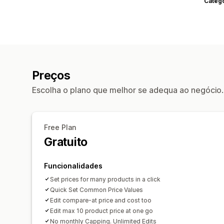
Categ
Preços
Escolha o plano que melhor se adequa ao negócio.
Free Plan
Gratuito
Funcionalidades
Set prices for many products in a click
Quick Set Common Price Values
Edit compare-at price and cost too
Edit max 10 product price at one go
No monthly Capping. Unlimited Edits