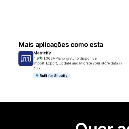
Mais aplicações como esta
Matrixify
de 5 estrelas
4,9
(1.363)
•
Plano gratuito disponível
1363 total de avaliações
Import, Export, Update and Migrate your store data in
bulk
Built for Shopify