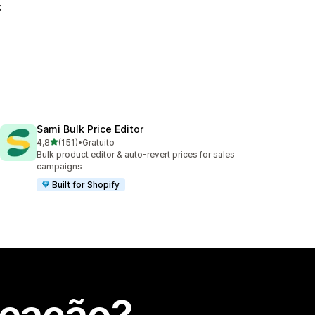
:
Sami Bulk Price Editor
de 5 estrelas
4,8
(151)
•
Gratuito
151 total de avaliações
Bulk product editor & auto-revert prices for sales
campaigns
Built for Shopify