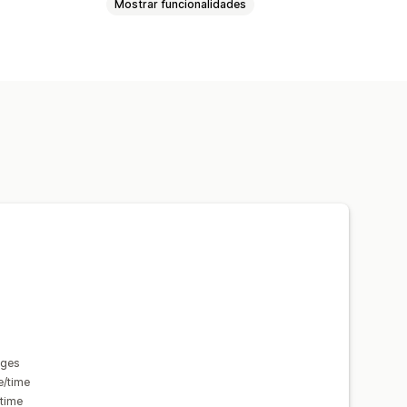
Mostrar funcionalidades
nges
e/time
/time