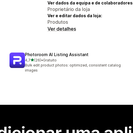
Ver dados da equipa e de colaboradores
Proprietário da loja
Ver e editar dados da loja:
Produtos
Ver detalhes
Photoroom AI Listing Assistant
de 5 estrelas
4,7
(26)
•
Gratuito
26 total de avaliações
Bulk edit product photos: optimized, consistent catalog
images