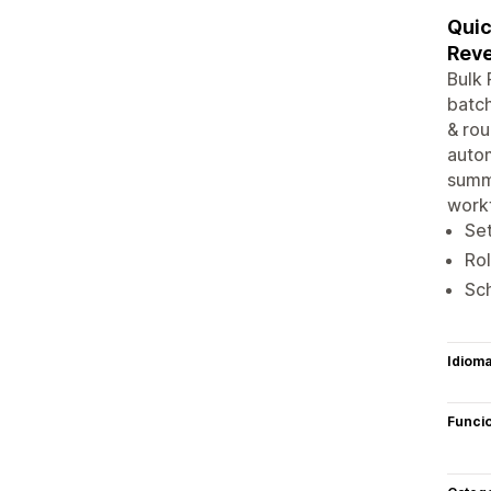
Quic
Reve
Bulk 
batch
& rou
autom
summa
work
Set
Rol
Sch
Idiom
Funci