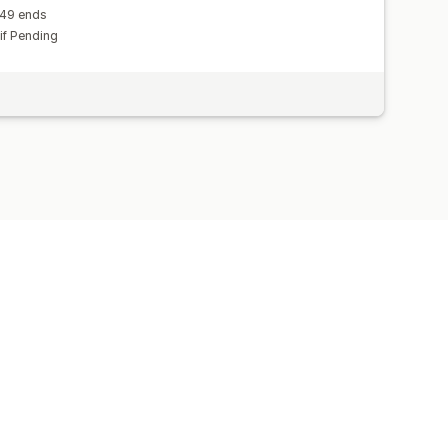
 .49 ends
if Pending