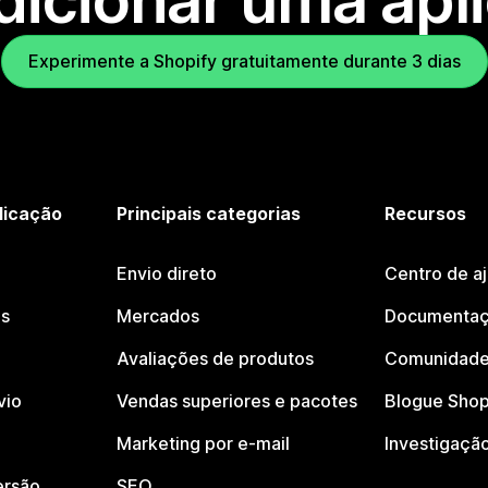
dicionar uma apl
Experimente a Shopify gratuitamente durante 3 dias
licação
Principais categorias
Recursos
Envio direto
Centro de a
os
Mercados
Documentaç
Avaliações de produtos
Comunidade
vio
Vendas superiores e pacotes
Blogue Shop
Marketing por e-mail
Investigaçã
ersão
SEO