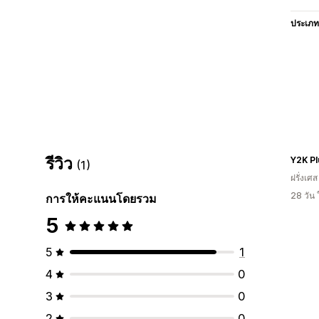
ประเภท
รีวิว
Y2K P
(1)
ฝรั่งเศส
28 วัน
การให้คะแนนโดยรวม
5
5
1
4
0
3
0
2
0