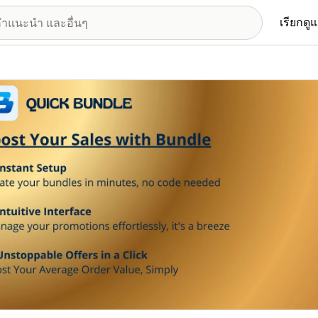
เรียกดู
อรีรูปภาพที่แสดง