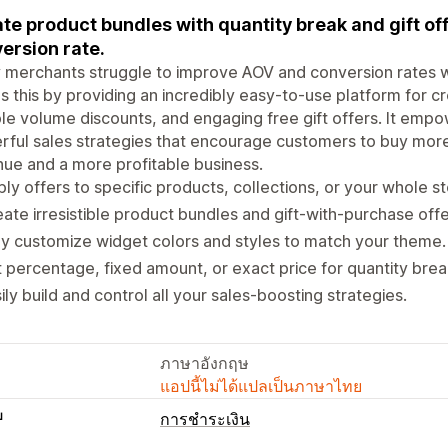
te product bundles with quantity break and gift o
ersion rate.
merchants struggle to improve AOV and conversion rates w
s this by providing an incredibly easy-to-use platform for c
ble volume discounts, and engaging free gift offers. It emp
ful sales strategies that encourage customers to buy more,
ue and a more profitable business.
ly offers to specific products, collections, or your whole st
ate irresistible product bundles and gift-with-purchase offe
ly customize widget colors and styles to match your theme.
 percentage, fixed amount, or exact price for quantity brea
ily build and control all your sales-boosting strategies.
ภาษาอังกฤษ
แอปนี้ไม่ได้แปลเป็นภาษาไทย
บ
การชำระเงิน