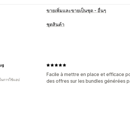
ขายเพิ่มและขายเป็นชุด - อื่นๆ
ชุดสินค้า
ประเภทชุดสินค้า
ชุดรวมคงที่
มัลติแพค
ชุดรวมมิกซ์แอนด
กล่องของขวัญ
กล่องปริศนา
ชุดการขายเ
การกำหนดราคาที่ตั้งได้
lug
ตัวแบ่งปริมาณ
เปอร์เซ็นต์ส่วนลด
การจัด
Facile à mettre en place et efficace 
 ในการใช้แอป
des offres sur les bundles générées p