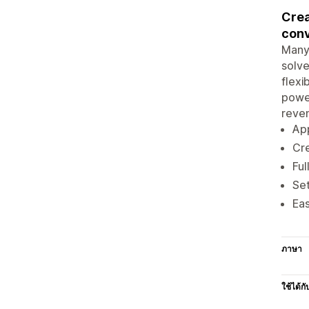
Crea
conv
Many 
solve
flexi
power
reven
App
Cre
Ful
Set
Eas
ภาษา
ใช้ได้กั