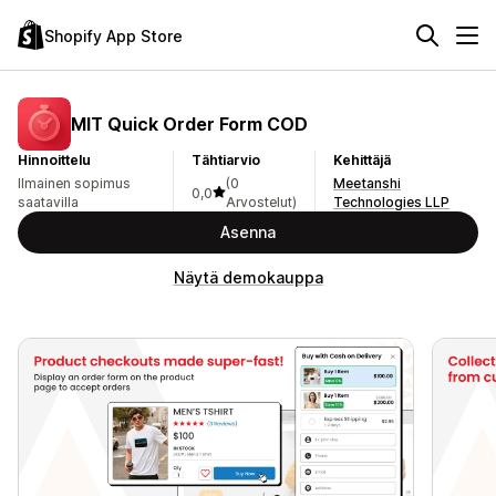
Shopify App Store
MIT Quick Order Form COD
Hinnoittelu
Tähtiarvio
Kehittäjä
Ilmainen sopimus
(0
Meetanshi
0,0
saatavilla
Arvostelut)
Technologies LLP
Asenna
Näytä demokauppa