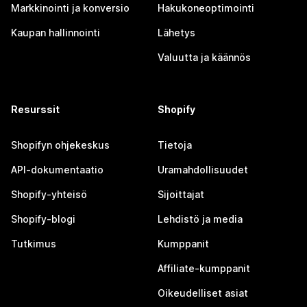
Markkinointi ja konversio
Hakukoneoptimointi
Kaupan hallinnointi
Lähetys
Valuutta ja käännös
Resurssit
Shopify
Shopifyn ohjekeskus
Tietoja
API-dokumentaatio
Uramahdollisuudet
Shopify-yhteisö
Sijoittajat
Shopify-blogi
Lehdistö ja media
Tutkimus
Kumppanit
Affiliate-kumppanit
Oikeudelliset asiat