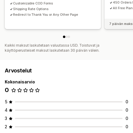
450 Orders 
Customizable COD Forms
All Free Pla
Shipping Rate Options
Redirect to Thank You or Any Other Page
7 päivän maks
Kaikki maksut laskutetaan valuutassa USD. Toistuvat ja
käyttöperusteiset maksut laskutetaan 30 päivän välein.
Arvostelut
Kokonaisarvio
0
5
0
4
0
3
0
2
0