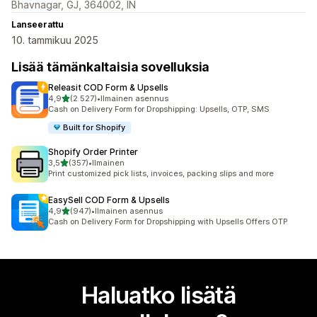
Bhavnagar, GJ, 364002, IN
Lanseerattu
10. tammikuu 2025
Lisää tämänkaltaisia sovelluksia
Releasit COD Form & Upsells
/ 5 tähteä
4,9
(2 527)
•
Ilmainen asennus
2527 arvostelua yhteensä
Cash on Delivery Form for Dropshipping: Upsells, OTP, SMS
Built for Shopify
Shopify Order Printer
/ 5 tähteä
3,5
(357)
•
Ilmainen
357 arvostelua yhteensä
Print customized pick lists, invoices, packing slips and more
EasySell COD Form & Upsells
/ 5 tähteä
4,9
(947)
•
Ilmainen asennus
947 arvostelua yhteensä
Cash on Delivery Form for Dropshipping with Upsells Offers OTP
Haluatko lisätä