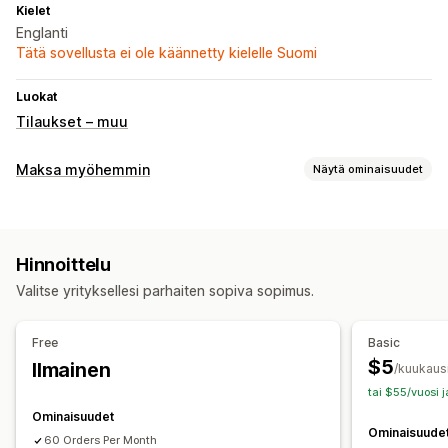
Kielet
Englanti
Tätä sovellusta ei ole käännetty kielelle Suomi
Luokat
Tilaukset – muu
Maksa myöhemmin
Näytä ominaisuudet
Toimituksen yhteydessä suoritettavien maksujen hallinnointi
Mukautetut maksut
Hinnoittelu
Lomakkeen mukauttaminen
Valitse yrityksellesi parhaiten sopiva sopimus.
Vedä ja pudota -editori
Mukautetut kentät
Fontti ja väri
Mukautetut painikkeet
Mukautetut pohjat/asettelut
Free
Basic
Mukautetut viestit
Ponnahdusilmoitukset
$5
Ilmainen
/kuukaus
Sulautetut lomakkeet
Toimitusvaihtoehdot
tai $55/vuosi 
Ominaisuudet
Konversio ja lisämyynti
Ominaisuude
60 Orders Per Month
Tilaus yhdellä klikkauksella