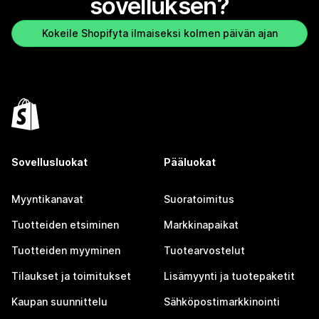
sovelluksen?
Kokeile Shopifyta ilmaiseksi kolmen päivän ajan
Sovellusluokat
Pääluokat
Myyntikanavat
Suoratoimitus
Tuotteiden etsiminen
Markkinapaikat
Tuotteiden myyminen
Tuotearvostelut
Tilaukset ja toimitukset
Lisämyynti ja tuotepaketit
Kaupan suunnittelu
Sähköpostimarkkinointi