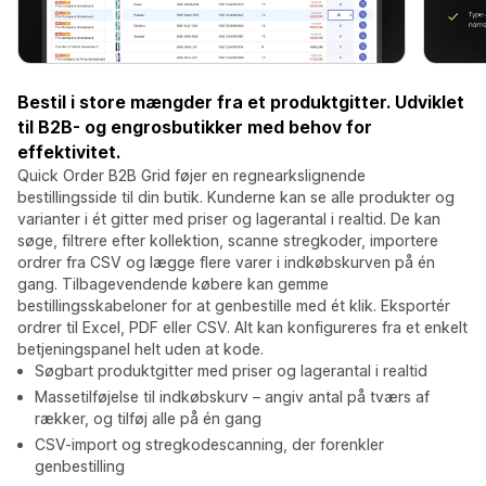
Bestil i store mængder fra et produktgitter. Udviklet
til B2B- og engrosbutikker med behov for
effektivitet.
Quick Order B2B Grid føjer en regnearkslignende
bestillingsside til din butik. Kunderne kan se alle produkter og
varianter i ét gitter med priser og lagerantal i realtid. De kan
søge, filtrere efter kollektion, scanne stregkoder, importere
ordrer fra CSV og lægge flere varer i indkøbskurven på én
gang. Tilbagevendende købere kan gemme
bestillingsskabeloner for at genbestille med ét klik. Eksportér
ordrer til Excel, PDF eller CSV. Alt kan konfigureres fra et enkelt
betjeningspanel helt uden at kode.
Søgbart produktgitter med priser og lagerantal i realtid
Massetilføjelse til indkøbskurv – angiv antal på tværs af
rækker, og tilføj alle på én gang
CSV-import og stregkodescanning, der forenkler
genbestilling