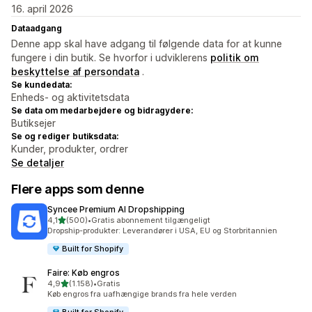
16. april 2026
Dataadgang
Denne app skal have adgang til følgende data for at kunne
fungere i din butik. Se hvorfor i udviklerens
politik om
beskyttelse af persondata
.
Se kundedata:
Enheds- og aktivitetsdata
Se data om medarbejdere og bidragydere:
Butiksejer
Se og rediger butiksdata:
Kunder, produkter, ordrer
Se detaljer
Flere apps som denne
Syncee Premium AI Dropshipping
ud af 5 stjerner
4,1
(500)
•
Gratis abonnement tilgængeligt
500 anmeldelser i alt
Dropship-produkter: Leverandører i USA, EU og Storbritannien
Built for Shopify
Faire: Køb engros
ud af 5 stjerner
4,9
(1.158)
•
Gratis
1158 anmeldelser i alt
Køb engros fra uafhængige brands fra hele verden
Built for Shopify