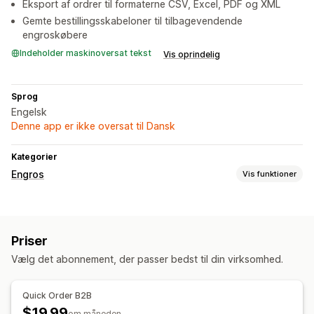
Eksport af ordrer til formaterne CSV, Excel, PDF og XML
Gemte bestillingsskabeloner til tilbagevendende
engroskøbere
Indeholder maskinoversat tekst
Vis oprindelig
Sprog
Engelsk
Denne app er ikke oversat til Dansk
Kategorier
Engros
Vis funktioner
Prismuligheder
Kundegrupper
Kundetagging
Priser
Ordrestyring
Vælg det abonnement, der passer bedst til din virksomhed.
Massebehandling
Ordreformular
Ordrekladder
Import og eksport
Quick Order B2B
$19.99
om måneden