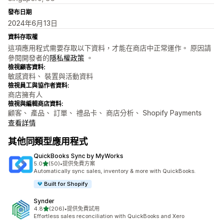
發布日期
2024年6月13日
資料存取權
這項應用程式需要存取以下資料，才能在商店中正常運作。 原因請
參閱開發者的
隱私權政策
。
檢視顧客資料:
敏感資料、 裝置與活動資料
檢視員工與協作者資料:
商店擁有人
檢視與編輯商店資料:
顧客、 產品、 訂單、 禮品卡、 商店分析、 Shopify Payments
查看詳情
其他同類型應用程式
QuickBooks Sync by MyWorks
滿分 5 顆星
5.0
(50)
•
提供免費方案
共有 50 則評價
Automatically sync sales, inventory & more with QuickBooks.
Built for Shopify
Synder
滿分 5 顆星
4.8
(206)
•
提供免費試用
共有 206 則評價
Effortless sales reconciliation with QuickBooks and Xero