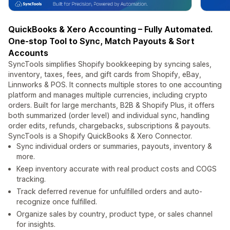
QuickBooks & Xero Accounting – Fully Automated.
One-stop Tool to Sync, Match Payouts & Sort
Accounts
SyncTools simplifies Shopify bookkeeping by syncing sales,
inventory, taxes, fees, and gift cards from Shopify, eBay,
Linnworks & POS. It connects multiple stores to one accounting
platform and manages multiple currencies, including crypto
orders. Built for large merchants, B2B & Shopify Plus, it offers
both summarized (order level) and individual sync, handling
order edits, refunds, chargebacks, subscriptions & payouts.
SyncTools is a Shopify QuickBooks & Xero Connector.
Sync individual orders or summaries, payouts, inventory &
more.
Keep inventory accurate with real product costs and COGS
tracking.
Track deferred revenue for unfulfilled orders and auto-
recognize once fulfilled.
Organize sales by country, product type, or sales channel
for insights.