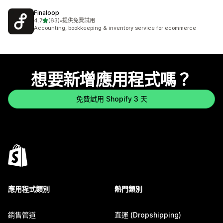
Finaloop
滿分 5 顆星
4.7
(63)
•
提供免費試用
共有 63 則評價
Accounting, bookkeeping & inventory service for ecommerce
想要新增應用程式嗎？
免費試用 Shopify 3 天
應用程式類別
熱門類別
銷售管道
直運 (Dropshipping)