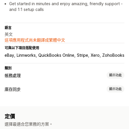
Get started in minutes and enjoy amazing, friendly support -
and 1:1 setup calls
語言
英文
這項應用程式尚未翻譯成繁體中文
可與以下項目搭配使用
eBay
Linnworks
QuickBooks Online
Stripe
Xero
ZohoBooks
類別
帳務處理
顯示功能
財務報告
庫存同步
顯示功能
收入與餘額
銷售及退款
銷售稅
退貨和換貨
銷貨成本追蹤
同步類型
財務營運
訂單
價格
產品詳細資訊
子類
存貨單位 (SKU)
多管道
應收帳款
庫存更新
多家商店
多種幣別
多項管道
定價
多家商店
自動
大量
即時
自訂
選擇最適合您業務的方案。
資料自動同步處理
通知和報告