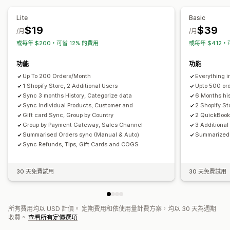
每日銷售摘要
訂單詳情
交易
支付款項
顧客
庫存與商品
自動化提醒
訂單最新資訊
錯誤報告
過往報告
資料匯入和匯出
Lite
Basic
即時庫存同步
銷售稅對應
銀行對帳
歷史資料匯入
即時狀態
詳細記錄
$19
$39
/月
/月
或每年 $200，可省 12% 的費用
或每年 $412，
功能
功能
Up To 200 Orders/Month
Everything i
1 Shopify Store, 2 Additional Users
Upto 500 or
Sync 3 months History, Categorize data
6 Months his
Sync Individual Products, Customer and
2 Shopify St
Gift card Sync, Group by Country
2 QuickBoo
Group by Payment Gateway, Sales Channel
3 Additional
Summarised Orders sync (Manual & Auto)
Summarized 
Sync Refunds, Tips, Gift Cards and COGS
30 天免費試用
30 天免費試用
所有費用均以 USD 計價。 定期費用和依使用量計費方案，均以 30 天為週期
收費。
查看所有定價選項