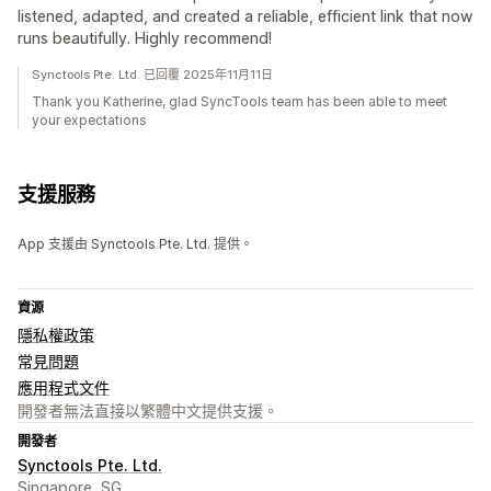
listened, adapted, and created a reliable, efficient link that now
runs beautifully. Highly recommend!
Synctools Pte. Ltd. 已回覆 2025年11月11日
Thank you Katherine, glad SyncTools team has been able to meet
your expectations
支援服務
App 支援由 Synctools Pte. Ltd. 提供。
資源
隱私權政策
常見問題
應用程式文件
開發者無法直接以繁體中文提供支援。
開發者
Synctools Pte. Ltd.
Singapore, SG