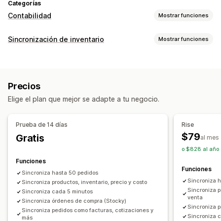
Categorías
Contabilidad
Mostrar funciones
Informes financieros
Sincronización de inventario
Mostrar funciones
Ingresos y saldo
Flujo de caja
Ventas y reembolsos
Tipos de sincronización
Impuesto sobre las ventas
Seguimiento de COGS
Pedidos
Precios
Detalles del producto
Variantes
SKU
Operaciones financieras
Precios
Multicanal
Automático
Manual
En tiempo real
Facturación
Cuentas por cobrar
Términos netos
Elige el plan que mejor se adapte a tu negocio.
Programado
Personalizado
Pedidos de compra
Actualizaciones de existencias
Notificaciones e informes
Múltiples tiendas
Múltiples monedas
Multicanal
Prueba de 14 días
Rise
Alertas automatizadas
Notificaciones personalizadas
$79
Gratis
al mes
Sincronización de datos automatizada
Actualizaciones de pedidos
Alertas de correo electrónico
o $828 al año 
Resumen de ventas diarias
Detalles del pedido
Informes de errores
Informes históricos
Funciones
Transacciones
Pagos
Clientes
Inventario y producto
Funciones
Importación y exportación de datos
Estado en tiempo real
Sincroniza hasta 50 pedidos
Sincronización de inventario en tiempo real
Precios
Sincroniza 
Registros detallados
Sincroniza productos, inventario, precio y costo
Mapeo del impuesto sobre las ventas
Sincroniza p
Sincroniza cada 5 minutos
venta
Sincroniza órdenes de compra (Stocky)
Conciliación bancaria
Importación de datos históricos
Sincroniza p
Sincroniza pedidos como facturas, cotizaciones y
Sincroniza 
más