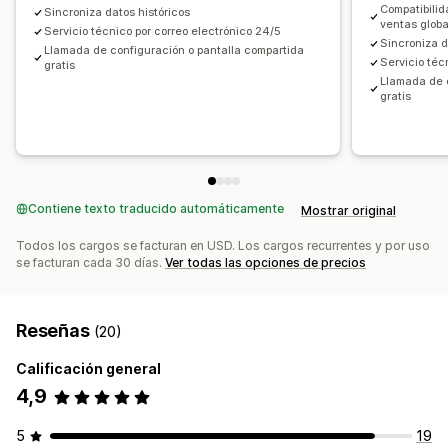
Compatibili
Sincroniza datos históricos
ventas glob
Servicio técnico por correo electrónico 24/5
Sincroniza d
Llamada de configuración o pantalla compartida
Servicio téc
gratis
Llamada de 
gratis
Contiene texto traducido automáticamente
Mostrar original
Todos los cargos se facturan en USD. Los cargos recurrentes y por uso
se facturan cada 30 días.
Ver todas las opciones de precios
Reseñas
(20)
Calificación general
4,9
5
19