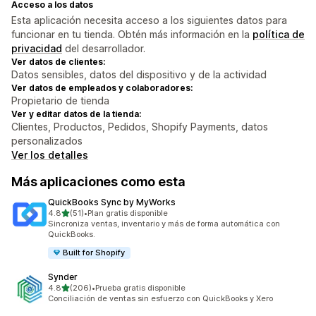
Acceso a los datos
Esta aplicación necesita acceso a los siguientes datos para
funcionar en tu tienda. Obtén más información en la
política de
privacidad
del desarrollador.
Ver datos de clientes:
Datos sensibles, datos del dispositivo y de la actividad
Ver datos de empleados y colaboradores:
Propietario de tienda
Ver y editar datos de la tienda:
Clientes, Productos, Pedidos, Shopify Payments, datos
personalizados
Ver los detalles
Más aplicaciones como esta
QuickBooks Sync by MyWorks
de 5 estrellas
4.8
(51)
•
Plan gratis disponible
51 reseñas en total
Sincroniza ventas, inventario y más de forma automática con
QuickBooks.
Built for Shopify
Synder
de 5 estrellas
4.8
(206)
•
Prueba gratis disponible
206 reseñas en total
Conciliación de ventas sin esfuerzo con QuickBooks y Xero