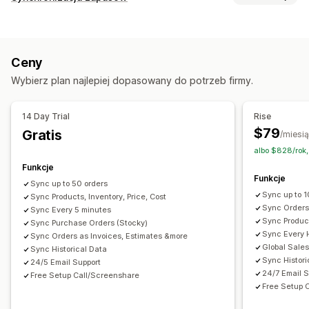
Dochód i saldo
Przepływ gotówki
Typ synchronizacji
Sprzedaż i zwroty kosztów
Podatek od sprzedaży
Zamówienia
Ceny
Szczegóły produktu
Warianty
Śledzenie COGS
Ceny
Jednostki SKU
Wiele kanałów
Automatyczna
Ręczna
Operacje finansowe
Wybierz plan najlepiej dopasowany do potrzeb firmy.
Czas rzeczywisty
Zaplanowana
Niestandardowe
Wystawianie rachunków i faktur
Należność
Warunki netto
Powiadomienia i raporty
Zamówienia
Aktualizacje dotyczące zapasów
14 Day Trial
Rise
Zautomatyzowane alerty
Niestandardowe powiadomienia
Wiele sklepów
Wiele walut
Wiele kanałów
$79
Gratis
/miesi
Aktualizacje zamówienia
Alerty e-mail
Raporty o błędach
albo $828/rok
Automatyczna synchronizacja danych
Raporty archiwalne
Import i eksport danych
Funkcje
Podsumowanie dziennej sprzedaży
Funkcje
Status w czasie rzeczywistym
Szczegółowe dzienniki
Sync up to 50 orders
Szczegóły zamówienia
Transakcje
Wypłaty
Klienci
Sync up to 1
Sync Products, Inventory, Price, Cost
Zapasy i produkty
Sync Orders 
Sync Every 5 minutes
Sync Product
Sync Purchase Orders (Stocky)
Synchronizacja zapasów w czasie rzeczywistym
Ceny
Sync Every 
Sync Orders as Invoices, Estimates &more
Mapowanie podatku od sprzedaży
Uzgodnienie bankowe
Global Sale
Sync Historical Data
Sync Histori
Archiwalne dane dotyczące importu
24/5 Email Support
24/7 Email S
Free Setup Call/Screenshare
Free Setup 