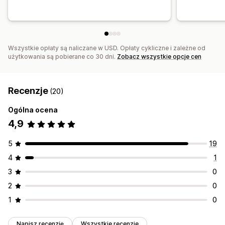
Wszystkie opłaty są naliczane w USD. Opłaty cykliczne i zależne od
użytkowania są pobierane co 30 dni.
Zobacz wszystkie opcje cen
Recenzje
(20)
Ogólna ocena
4,9
5
19
4
1
3
0
2
0
1
0
Napisz recenzję
Wszystkie recenzje