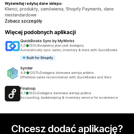
Wyświetlaj i edytuj dane sklepu:
Klienci, produkty, zamówienia, Shopify Payments, dane
niestandardowe
Zobacz szczegóły
Więcej podobnych aplikacji
QuickBooks Sync by MyWorks
na 5 gwiazdek
5,0
(50)
•
Bezpłatny plan jest dostępny
Łączna liczba recenzji: 50
Automatically sync sales, inventory & more with QuickBooks.
Built for Shopify
Synder
na 5 gwiazdek
4,8
(207)
•
Dostępna darmowa wersja próbna
Łączna liczba recenzji: 207
Effortless sales reconciliation with QuickBooks and Xero
Finaloop
na 5 gwiazdek
4,7
(63)
•
Dostępna darmowa wersja próbna
Łączna liczba recenzji: 63
Accounting, bookkeeping & inventory service for ecommerce
Chcesz dodać aplikację?