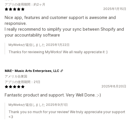
アプリの使用期間：約2ヶ月
2025年1月15日
Nice app, features and customer support is awesome and
responsive.
I really recommend to simplify your sync between Shopify and
your accountability software
MyWorksが返信しました 2025年1月22日
Thanks for reviewing MyWorks! We all really appreciate it :)
MAE- Music Arts Enterprises, LLC
アメリカ合衆国
アプリの使用期間：21日
2025年8月20日
Fantastic product and support. Very Well Done. ;-)
MyWorksが返信しました 2025年9月1日
Thank you so much for your review! We truly appreciate your support
<3