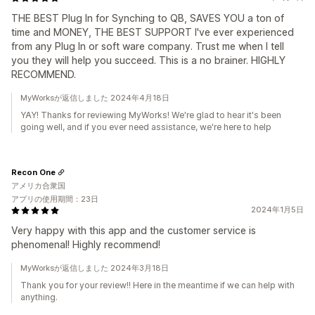
THE BEST Plug In for Synching to QB, SAVES YOU a ton of
time and MONEY, THE BEST SUPPORT I've ever experienced
from any Plug In or soft ware company. Trust me when I tell
you they will help you succeed. This is a no brainer. HIGHLY
RECOMMEND.
MyWorksが返信しました 2024年4月18日
YAY! Thanks for reviewing MyWorks! We're glad to hear it's been
going well, and if you ever need assistance, we're here to help
Recon One
アメリカ合衆国
アプリの使用期間：23日
2024年1月5日
Very happy with this app and the customer service is
phenomenal! Highly recommend!
MyWorksが返信しました 2024年3月18日
Thank you for your review!! Here in the meantime if we can help with
anything.