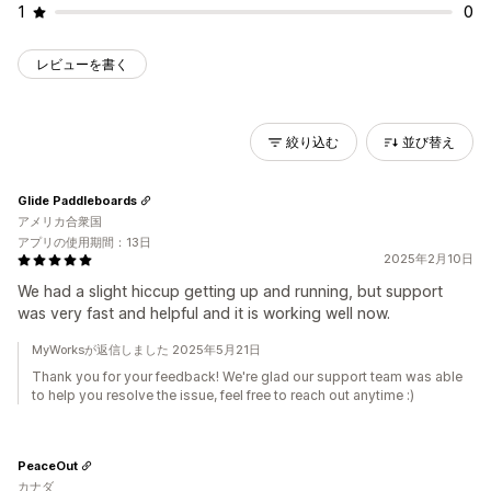
1
0
レビューを書く
絞り込む
並び替え
Glide Paddleboards
アメリカ合衆国
アプリの使用期間：13日
2025年2月10日
We had a slight hiccup getting up and running, but support
was very fast and helpful and it is working well now.
MyWorksが返信しました 2025年5月21日
Thank you for your feedback! We're glad our support team was able
to help you resolve the issue, feel free to reach out anytime :)
PeaceOut
カナダ