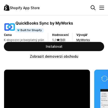
Shopify App Store
QuickBooks Sync by MyWorks
Built for Shopify
Cena
Hodnocení
Vývojář
K dispozici je bezplatný plán
5,0
(50)
MyWorks
Instalovat
Zobrazit demoverzi obchodu