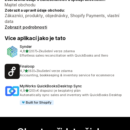
Majitel obchodu
Zobrazit a upravit údaje obchodu:
Zákazníci, produkty, objednávky, Shopify Payments, vlastní
data
Zobrazit podrobnosti
Více aplikací jako je tato
Synder
z 5 hvězd
4,8
(207)
•
Zkušební verze zdarma
Celkový počet recenzí: 207
Effortless sales reconciliation with QuickBooks and Xero
Finaloop
z 5 hvězd
4,7
(63)
•
Zkušební verze zdarma
Celkový počet recenzí: 63
Accounting, bookkeeping & inventory service for ecommerce
MyWorks QuickBooksDesktop Sync
z 5 hvězd
4,9
(20)
•
K dispozici je bezplatný plán
Celkový počet recenzí: 20
Automatically sync sales and inventory with QuickBooks Desktop
Built for Shopify