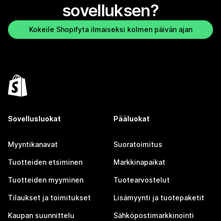
sovelluksen?
Kokeile Shopifyta ilmaiseksi kolmen päivän ajan
Sovellusluokat
Pääluokat
Myyntikanavat
Suoratoimitus
Tuotteiden etsiminen
Markkinapaikat
Tuotteiden myyminen
Tuotearvostelut
Tilaukset ja toimitukset
Lisämyynti ja tuotepaketit
Kaupan suunnittelu
Sähköpostimarkkinointi