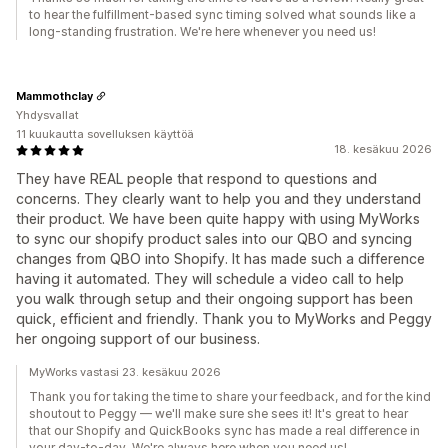
to hear the fulfillment-based sync timing solved what sounds like a
long-standing frustration. We're here whenever you need us!
Mammothclay
Yhdysvallat
11 kuukautta sovelluksen käyttöä
18. kesäkuu 2026
They have REAL people that respond to questions and
concerns. They clearly want to help you and they understand
their product. We have been quite happy with using MyWorks
to sync our shopify product sales into our QBO and syncing
changes from QBO into Shopify. It has made such a difference
having it automated. They will schedule a video call to help
you walk through setup and their ongoing support has been
quick, efficient and friendly. Thank you to MyWorks and Peggy
her ongoing support of our business.
MyWorks vastasi 23. kesäkuu 2026
Thank you for taking the time to share your feedback, and for the kind
shoutout to Peggy — we'll make sure she sees it! It's great to hear
that our Shopify and QuickBooks sync has made a real difference in
your day-to-day. We're always here when you need us!