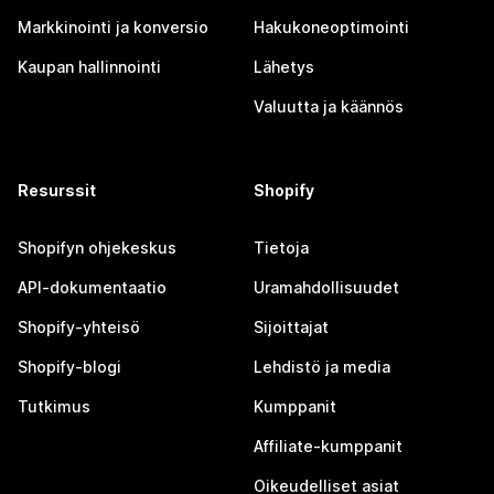
Markkinointi ja konversio
Hakukoneoptimointi
Kaupan hallinnointi
Lähetys
Valuutta ja käännös
Resurssit
Shopify
Shopifyn ohjekeskus
Tietoja
API-dokumentaatio
Uramahdollisuudet
Shopify-yhteisö
Sijoittajat
Shopify-blogi
Lehdistö ja media
Tutkimus
Kumppanit
Affiliate-kumppanit
Oikeudelliset asiat