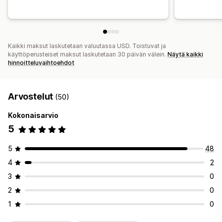
Kaikki maksut laskutetaan valuutassa USD. Toistuvat ja
käyttöperusteiset maksut laskutetaan 30 päivän välein.
Näytä kaikki
hinnoitteluvaihtoehdot
Arvostelut
(50)
Kokonaisarvio
5
5
48
4
2
3
0
2
0
1
0