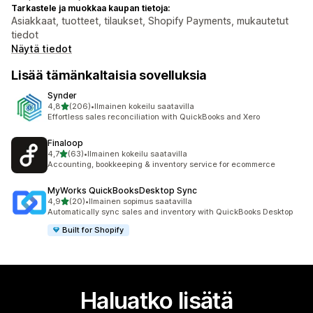
Tarkastele ja muokkaa kaupan tietoja:
Asiakkaat, tuotteet, tilaukset, Shopify Payments, mukautetut
tiedot
Näytä tiedot
Lisää tämänkaltaisia sovelluksia
Synder
/ 5 tähteä
4,8
(206)
•
Ilmainen kokeilu saatavilla
206 arvostelua yhteensä
Effortless sales reconciliation with QuickBooks and Xero
Finaloop
/ 5 tähteä
4,7
(63)
•
Ilmainen kokeilu saatavilla
63 arvostelua yhteensä
Accounting, bookkeeping & inventory service for ecommerce
MyWorks QuickBooksDesktop Sync
/ 5 tähteä
4,9
(20)
•
Ilmainen sopimus saatavilla
20 arvostelua yhteensä
Automatically sync sales and inventory with QuickBooks Desktop
Built for Shopify
Haluatko lisätä