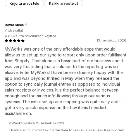
Kirjoita arvostelu
Kaikki arvostelut
Revel Bikes
Yhdysvallat
4 kuukautta sovelluksen käyttöä
13. heinäkuu 2026
MyWorks was one of the only affordable apps that would
allow us to set up our sync to report only upon order fulfillment
from Shopify. That alone is a basic part of our business and it
was very frustrating that a solution to the reporting was so
elusive. Enter MyWorks! I have been extremely happy with the
app and was beyond thrilled in May when they released the
option to sync daily journal entries as opposed to individual
sales receipts or invoices. It is the perfect balance between
enough and too much info flowing through our various
systems. The initial set up and mapping was quite easy and I
got a very quick response on the few items I needed
assistance on.
MyWorks vastasi 15. heinäkuu 2026
Thanks so much for taking the time to leave us a review! Really great