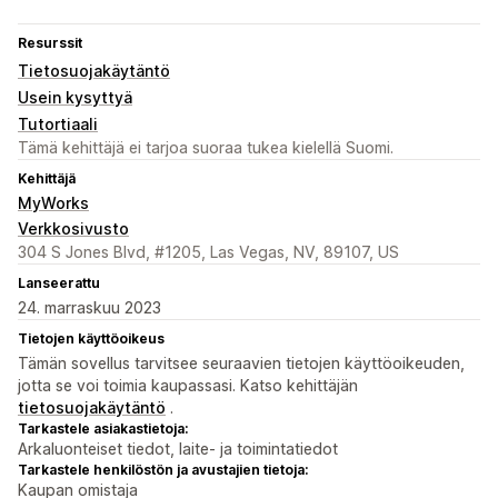
Resurssit
Tietosuojakäytäntö
Usein kysyttyä
Tutortiaali
Tämä kehittäjä ei tarjoa suoraa tukea kielellä Suomi.
Kehittäjä
MyWorks
Verkkosivusto
304 S Jones Blvd, #1205, Las Vegas, NV, 89107, US
Lanseerattu
24. marraskuu 2023
Tietojen käyttöoikeus
Tämän sovellus tarvitsee seuraavien tietojen käyttöoikeuden,
jotta se voi toimia kaupassasi. Katso kehittäjän
tietosuojakäytäntö
.
Tarkastele asiakastietoja:
Arkaluonteiset tiedot, laite- ja toimintatiedot
Tarkastele henkilöstön ja avustajien tietoja:
Kaupan omistaja