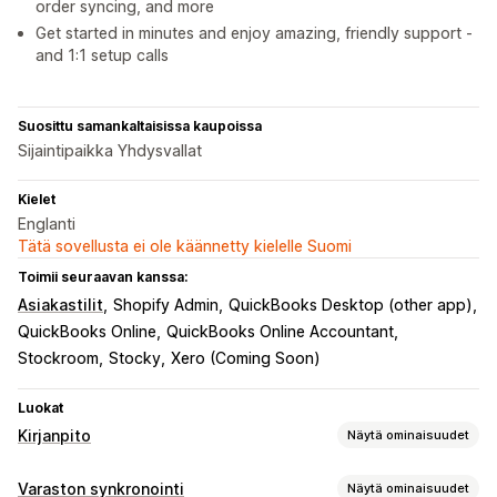
order syncing, and more
Get started in minutes and enjoy amazing, friendly support -
and 1:1 setup calls
Suosittu samankaltaisissa kaupoissa
Sijaintipaikka Yhdysvallat
Kielet
Englanti
Tätä sovellusta ei ole käännetty kielelle Suomi
Toimii seuraavan kanssa:
Asiakastilit
Shopify Admin
QuickBooks Desktop (other app)
QuickBooks Online
QuickBooks Online Accountant
Stockroom
Stocky
Xero (Coming Soon)
Luokat
Kirjanpito
Näytä ominaisuudet
Talousraportit
Varaston synkronointi
Näytä ominaisuudet