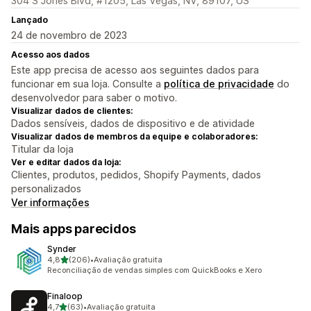
304 S Jones Blvd, #1205, Las Vegas, NV, 89107, US
Lançado
24 de novembro de 2023
Acesso aos dados
Este app precisa de acesso aos seguintes dados para
funcionar em sua loja. Consulte a
política de privacidade
do
desenvolvedor para saber o motivo.
Visualizar dados de clientes:
Dados sensíveis, dados de dispositivo e de atividade
Visualizar dados de membros da equipe e colaboradores:
Titular da loja
Ver e editar dados da loja:
Clientes, produtos, pedidos, Shopify Payments, dados
personalizados
Ver informações
Mais apps parecidos
Synder
de 5 estrelas
4,8
(206)
•
Avaliação gratuita
206 avaliações ao todo
Reconciliação de vendas simples com QuickBooks e Xero
Finaloop
de 5 estrelas
4,7
(63)
•
Avaliação gratuita