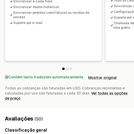
Transações
Pagamentos
Clientes
Estoque e produtos
Tudo do Lau
Sincronizar a cada hora
Sincronizar
Sincronizar dados históricos
Sincronização de estoque em tempo real
Preços
Configuraçõ
Sincronizar pedidos como faturas ou recibos de
Mapeamento de tributos sobre vendas
vendas
Suporte por 
Suporte por e-mail
Chamada de 
Conciliação bancária
Resolução de erros
tela grátis
Histórico de dados importados
Contém texto traduzido automaticamente
Mostrar original
Todas as cobranças são faturadas em USD. Cobranças recorrentes e
calculadas por uso são faturadas a cada 30 dias.
Ver todas as opções
de preço
Avaliações
(50)
Classificação geral