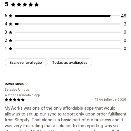
5
5
48
4
2
3
0
2
0
1
0
Escrever avaliação
Todas as avaliações
Revel Bikes
Estados Unidos
4 meses usando o app
13 de julho de 2026
MyWorks was one of the only affordable apps that would
allow us to set up our sync to report only upon order fulfillment
from Shopify. That alone is a basic part of our business and it
was very frustrating that a solution to the reporting was so