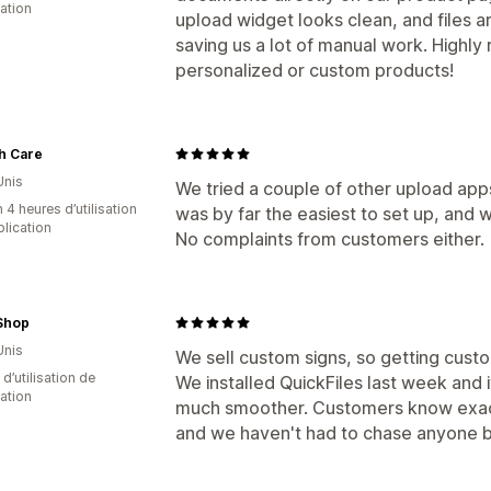
cation
upload widget looks clean, and files a
saving us a lot of manual work. Highl
personalized or custom products!
h Care
Unis
We tried a couple of other upload apps
 4 heures d’utilisation
was by far the easiest to set up, and 
plication
No complaints from customers either.
 Shop
Unis
We sell custom signs, so getting cust
 d’utilisation de
We installed QuickFiles last week and
cation
much smoother. Customers know exactl
and we haven't had to chase anyone b