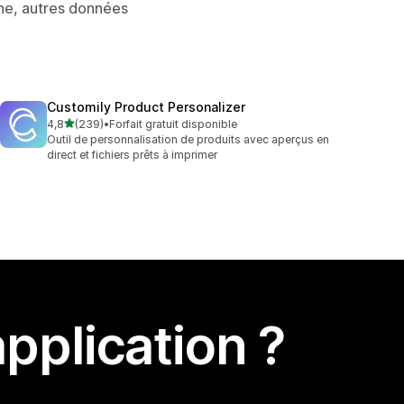
ne, autres données
Customily Product Personalizer
étoile(s) sur 5
4,8
(239)
•
Forfait gratuit disponible
239 avis au total
Outil de personnalisation de produits avec aperçus en
direct et fichiers prêts à imprimer
pplication ?