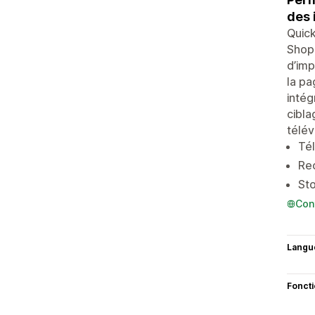
des 
Quick
Shopi
d’imp
la pa
intég
cibla
télév
Tél
Rec
Sto
Con
Langu
Fonct