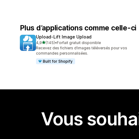
Plus d’applications comme celle-ci
Upload‑Lift Image Upload
étoile(s) sur 5
4,9
(145)
•
Forfait gratuit disponible
145 avis au total
Recevez des fichiers d’images téléversés pour vos
commandes personnalisées.
Built for Shopify
Vous souhai