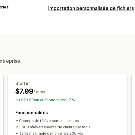
ories
Importation personnalisée de fichiers
Types de fichier
PNG
JPEG
PDF
Images
Gestion de fichiers
Recadrage d’images
Rotation d’imag
Prévisualisation
Téléchargement de f
ntreprise.
Starter
$7.99
/ mois
ou $79.90/an et économisez 17 %
Fonctionnalités
Champs de téléversement illimités
1 000 téléversements de clients par mois
Taille maximale de fichier de 200 Mo