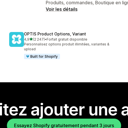
Produits, commandes, Boutique en lig
Voir les détails
OPTIS Product Options, Variant
étoile(s) sur 5
4,9
(2 247)
•
Forfait gratuit disponible
2247 avis au total
Personnalisez options produit illimitées, variantes &
upload
Built for Shopify
tez ajouter une a
Essayez Shopify gratuitement pendant 3 jours