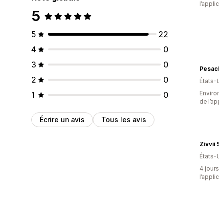
l’appli
5
5
22
4
0
3
0
Pesac
2
0
États-
Environ
1
0
de l’ap
Écrire un avis
Tous les avis
Zivvii
États-
4 jours
l’appli