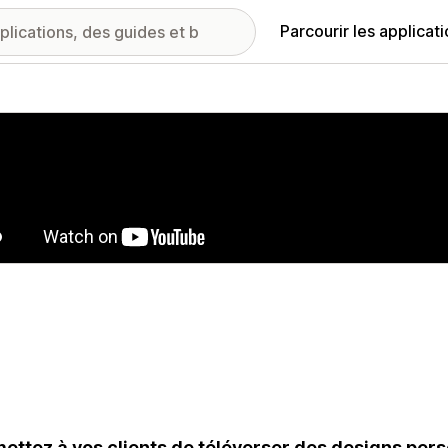
Parcourir les applicat
ie d’images vedette
ettez à vos clients de téléverser des designs per