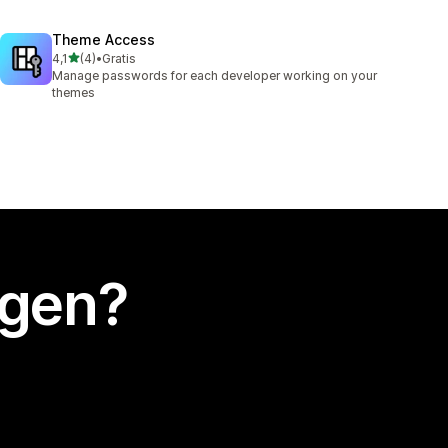
Theme Access
van 5 sterren
4,1
(4)
•
Gratis
4 recensies in totaal
Manage passwords for each developer working on your
themes
egen?