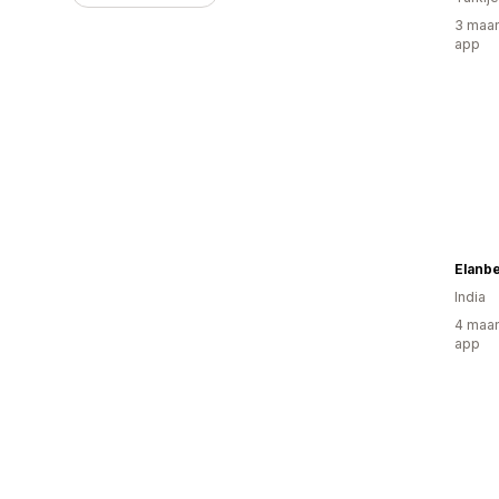
3 maan
app
Elanb
India
4 maan
app