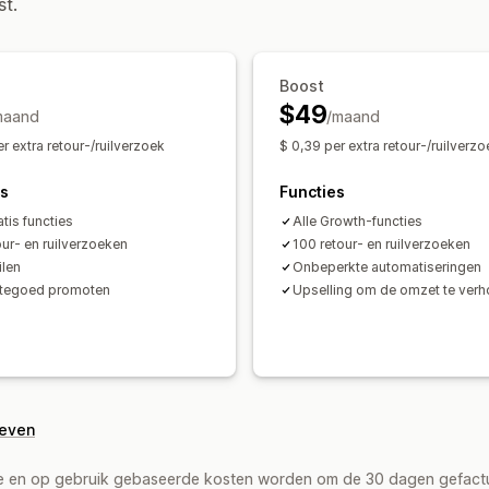
st.
Niet-retourneerbare artikelen
Retou
Meerdere talen
Verzendlabels
Reto
E-mailmeldingen
Aangepaste brandi
Boost
Voorraadupdates
Blokkeerlijsten van
$49
maand
/maand
r extra retour-/ruilverzoek
$ 0,39 per extra retour-/ruilverzo
es
Functies
atis functies
Alle Growth-functies
our- en ruilverzoeken
100 retour- en ruilverzoeken
ilen
Onbeperkte automatiseringen
ltegoed promoten
Upselling om de omzet te ver
geven
de en op gebruik gebaseerde kosten worden om de 30 dagen gefact