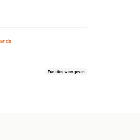
lands
Functies weergeven
atige terugbetalingen
Omruilingen
Cadeaubonnen
Winkeltegoed
portal
Aangepast beleid