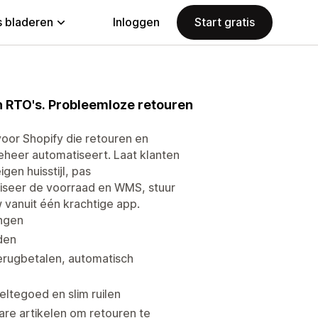
 bladeren
Inloggen
Start gratis
n RTO's. Probleemloze retouren
voor Shopify die retouren en
eheer automatiseert. Laat klanten
gen huisstijl, pas
niseer de voorraad en WMS, stuur
 vanuit één krachtige app.
ingen
den
terugbetalen, automatisch
ltegoed en slim ruilen
are artikelen om retouren te