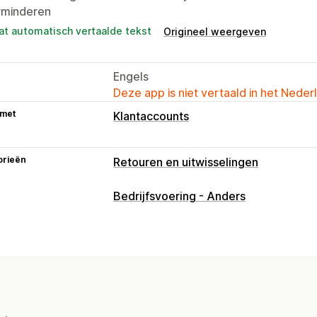
rminderen
at automatisch vertaalde tekst
Origineel weergeven
Engels
Deze app is niet vertaald in het Neder
 met
Klantaccounts
orieën
Retouren en uitwisselingen
Retouropties
Bedrijfsvoering - Anders
Automatische terugbetalingen
Handm
Vervangingen
Retouren in de winkel
Kortingscodes
Retourbeheer
Automatische goedkeuringen
Retour