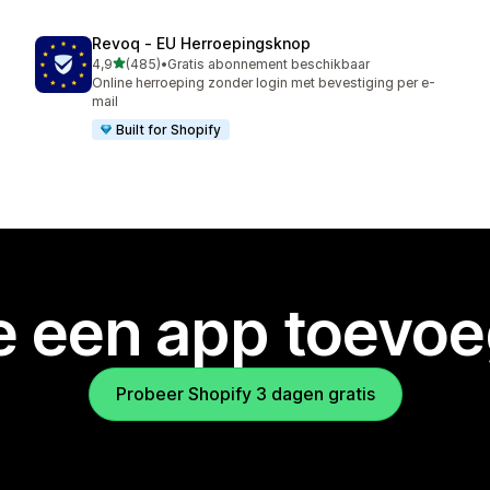
Revoq ‑ EU Herroepingsknop
van 5 sterren
4,9
(485)
•
Gratis abonnement beschikbaar
485 recensies in totaal
Online herroeping zonder login met bevestiging per e-
mail
Built for Shopify
je een app toevo
Probeer Shopify 3 dagen gratis