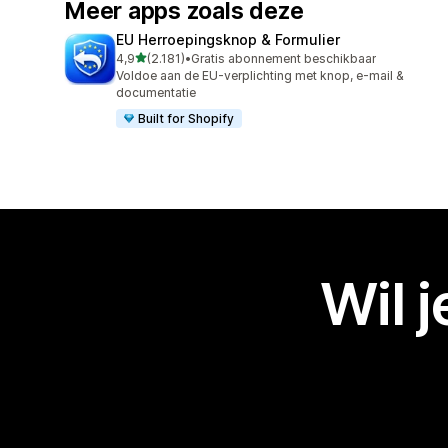
Meer apps zoals deze
EU Herroepingsknop & Formulier
van 5 sterren
4,9
(2.181)
•
Gratis abonnement beschikbaar
2181 recensies in totaal
Voldoe aan de EU-verplichting met knop, e-mail &
documentatie
Built for Shopify
Wil 