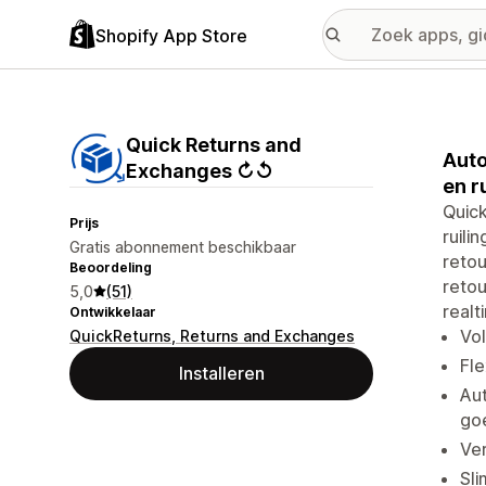
Shopify App Store
Quick Returns and
Auto
Exchanges ↻↺
en r
Quick
Prijs
ruili
Gratis abonnement beschikbaar
retou
Beoordeling
retou
5,0
(51)
realt
Ontwikkelaar
Vol
QuickReturns, Returns and Exchanges
Fle
Installeren
Aut
go
Ver
Sli