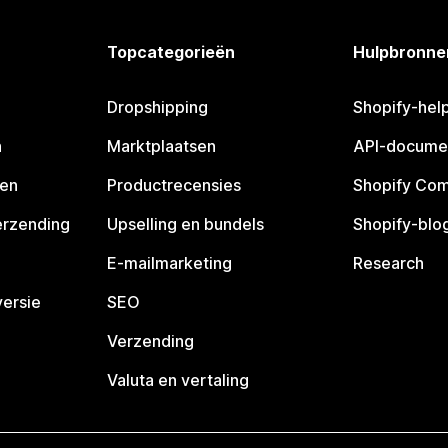
Topcategorieën
Hulpbronne
Dropshipping
Shopify-hel
n
Marktplaatsen
API-docume
pen
Productrecensies
Shopify Co
erzending
Upselling en bundels
Shopify-blo
E-mailmarketing
Research
ersie
SEO
Verzending
Valuta en vertaling