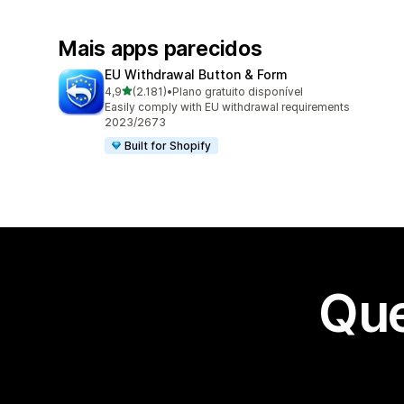
Mais apps parecidos
EU Withdrawal Button & Form
de 5 estrelas
4,9
(2.181)
•
Plano gratuito disponível
2181 avaliações ao todo
Easily comply with EU withdrawal requirements
2023/2673
Built for Shopify
Que