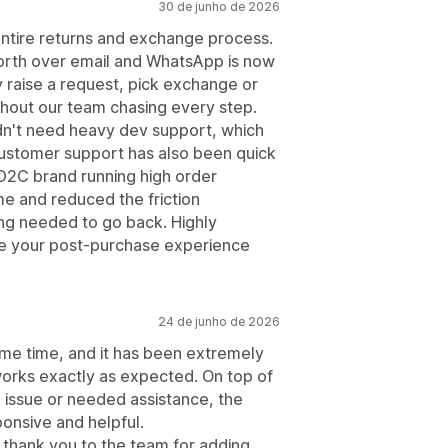
30 de junho de 2026
 entire returns and exchange process.
orth over email and WhatsApp is now
y raise a request, pick exchange or
thout our team chasing every step.
dn't need heavy dev support, which
Customer support has also been quick
D2C brand running high order
me and reduced the friction
ng needed to go back. Highly
ke your post-purchase experience
24 de junho de 2026
ome time, and it has been extremely
 works exactly as expected. On top of
issue or needed assistance, the
onsive and helpful.
 thank you to the team for adding