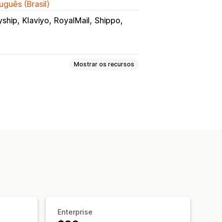
uguês (Brasil)
yship
Klaviyo
RoyalMail
Shippo
Mostrar os recursos
sos manuais
Trocas
Substituições
ões-presente
Crédito na loja
devoluções
Políticas personalizadas
lução
Motivos das devoluções
Acompanhamento das devoluções
or e-mail
Branding personalizado
Enterprise
 de estoque