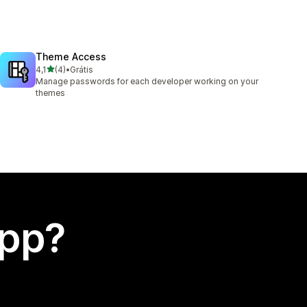
Theme Access
de 5 estrelas
4,1
(4)
•
Grátis
4 avaliações ao todo
Manage passwords for each developer working on your
themes
app?