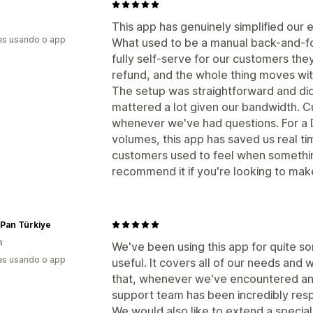
This app has genuinely simplified our
es usando o app
What used to be a manual back-and-f
fully self-serve for our customers the
refund, and the whole thing moves wi
The setup was straightforward and di
mattered a lot given our bandwidth. 
whenever we've had questions. For a 
volumes, this app has saved us real ti
customers used to feel when somethi
recommend it if you're looking to ma
Pan Türkiye
a
We've been using this app for quite s
es usando o app
useful. It covers all of our needs and
that, whenever we've encountered an 
support team has been incredibly resp
We would also like to extend a special