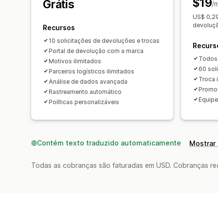
$19
Grátis
/
US$ 0,29
devoluçã
Recursos
10 solicitações de devoluções e trocas
Recurs
Portal de devolução com a marca
Todos 
Motivos ilimitados
60 sol
Parceiros logísticos ilimitados
Troca i
Análise de dados avançada
Promov
Rastreamento automático
Equip
Políticas personalizáveis
Contém texto traduzido automaticamente
Mostrar 
Todas as cobranças são faturadas em USD. Cobranças reco