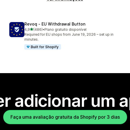
Revoq ‑ EU Withdrawal Button
de 5 estrelas
4,9
(486)
•
Plano gratuito disponível
486 avaliações ao todo
Required for EU shops from June 19, 2026 – set up in
minutes.
Built for Shopify
r adicionar um 
Faça uma avaliação gratuita da Shopify por 3 dias