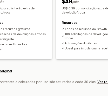
$49
mês
Listas de bloqueio do cliente
/mês
Análise
 por solicitação extra de
US$ 0,39 por solicitação extra d
o/troca
devolução/troca
os
Recursos
os recursos gratuitos
Todos os recursos do Growth
icitações de devoluções e trocas
100 solicitações de devoluçõe
trocas
nteligente
Automações ilimitadas
er o crédito na loja
Upsell para impulsionar a recei
es
original
rrentes e calculadas por uso são faturadas a cada 30 dias.
Ver t