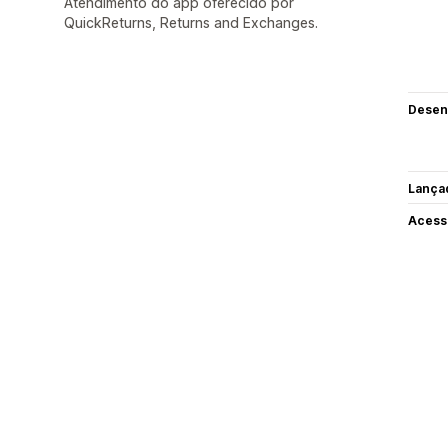
Atendimento do app oferecido por
QuickReturns, Returns and Exchanges.
Desen
Lança
Acess