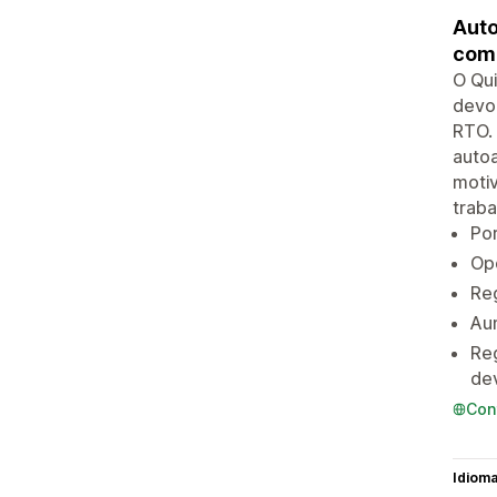
Auto
comp
O Qu
devol
RTO. 
autoa
motiv
trab
Por
Opç
Re
Aum
Reg
de
Con
Idiom