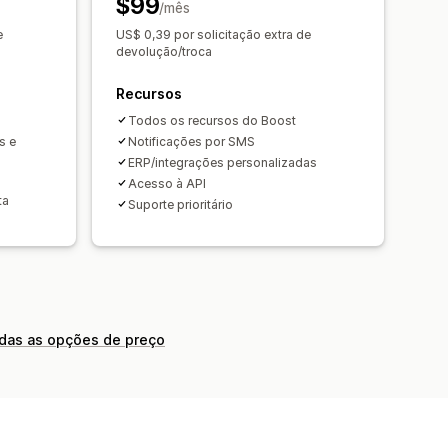
$99
s
/mês
e
US$ 0,39 por solicitação extra de
devolução/troca
Recursos
Todos os recursos do Boost
s e
Notificações por SMS
ERP/integrações personalizadas
Acesso à API
ta
Suporte prioritário
odas as opções de preço