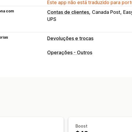
Este app não está traduzido para port
ona com
Contas de clientes
Canada Post
Eas
UPS
orias
Devoluções e trocas
Opções de devolução
Operações - Outros
Devoluções automatizadas
Reembol
Devoluções presenciais na loja
Cart
Códigos de desconto
Gestão de devoluções
Aprovações automáticas
Portal de 
Itens não retornáveis
Janela de devo
Em vários idiomas
Etiquetas de frete
Notificações por SMS
Notificações p
Boost
Gestão de devoluções
Atualizações