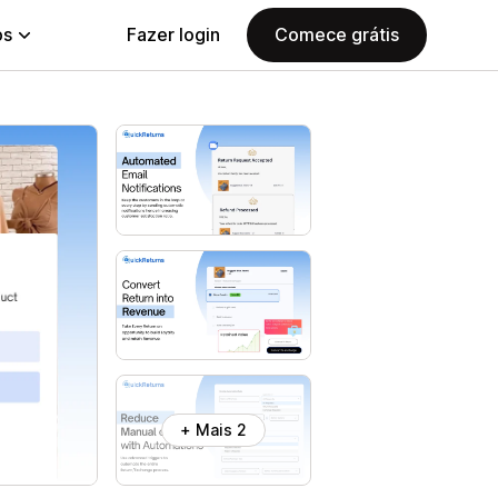
ps
Fazer login
Comece grátis
+ Mais 2