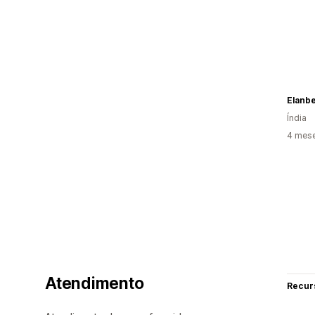
Elanb
Índia
4 mes
Atendimento
Recur