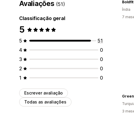
Avaliações
Boldfit
(51)
Índia
7 mes
Classificação geral
5
5
51
4
0
3
0
2
0
1
0
Escrever avaliação
Green
Todas as avaliações
Turqui
3 mes