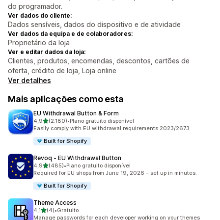
do programador.
Ver dados do cliente:
Dados sensíveis, dados do dispositivo e de atividade
Ver dados da equipa e de colaboradores:
Proprietário da loja
Ver e editar dados da loja:
Clientes, produtos, encomendas, descontos, cartões de
oferta, crédito de loja, Loja online
Ver detalhes
Mais aplicações como esta
EU Withdrawal Button & Form
de 5 estrelas
4,9
(2.180)
•
Plano gratuito disponível
2180 total de avaliações
Easily comply with EU withdrawal requirements 2023/2673
Built for Shopify
Revoq ‑ EU Withdrawal Button
de 5 estrelas
4,9
(485)
•
Plano gratuito disponível
485 total de avaliações
Required for EU shops from June 19, 2026 – set up in minutes.
Built for Shopify
Theme Access
de 5 estrelas
4,1
(4)
•
Gratuito
4 total de avaliações
Manage passwords for each developer working on your themes