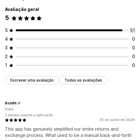
Avaliação geral
5
5
51
4
0
3
0
2
0
1
0
Escrever uma avaliação
Todas as avaliações
Boldfit
Índia
7 meses usando a aplicação
30 de junho de 2026
This app has genuinely simplified our entire returns and
exchange process. What used to be a manual back-and-forth