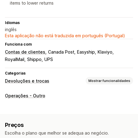
items to lower returns
Idiomas
inglês
Esta aplicação não está traduzida em português (Portugal)
Funciona com
Contas de clientes
Canada Post
Easyship
Klaviyo
RoyalMail
Shippo
UPS
Categorias
Devoluções e trocas
Mostrar funcionalidades
Opções de devolução
Operações - Outro
Reembolsos automáticos
Reembolsos manuais
Trocas
Substituições
Devoluções em loja
Cartões de oferta
Crédito de loja
Códigos de desconto
Preços
Gestão de devoluções
Escolha o plano que melhor se adequa ao negócio.