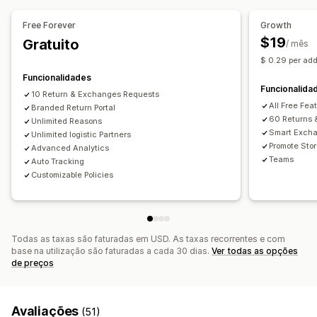
Aprovações automatizadas
Portal de devoluções
Políticas personalizadas
Free Forever
Growth
Artigos que não podem ser devolvidos
$19
Gratuito
/ mês
Períodos para devolução
Motivos da devolução
$ 0.29 per add
Multilingue
Etiquetas de envio
Rastreio da devolução
Funcionalidades
Funcionalida
Notificações por SMS
Notificações por e-mail
10 Return & Exchanges Requests
All Free Fea
Branded Return Portal
Imagem corporativa personalizada
Gestão de reembolsos
60 Returns 
Unlimited Reasons
Atualizações de stock
Listas de bloqueio de clientes
Smart Exch
Unlimited logistic Partners
Promote Stor
Análise de dados
Advanced Analytics
Teams
Auto Tracking
Customizable Policies
Todas as taxas são faturadas em USD. As taxas recorrentes e com
base na utilização são faturadas a cada 30 dias.
Ver todas as opções
de preços
Avaliações
(51)