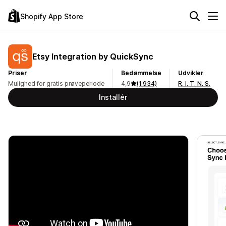
Shopify App Store
Etsy Integration by QuickSync
Priser
Bedømmelse
Udvikler
Mulighed for gratis prøveperiode
4,9
(1.934)
R. I. T. N. S.
Installér