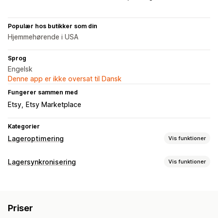
Populær hos butikker som din
Hjemmehørende i USA
Sprog
Engelsk
Denne app er ikke oversat til Dansk
Fungerer sammen med
Etsy
Etsy Marketplace
Kategorier
Lageroptimering
Vis funktioner
Lagerstyring
Lagersynkronisering
Vis funktioner
Lagersporing
Lagersynkronisering
Flere lokationer
Synkroniseringstype
Opdateringer i realtid
SKU’er
Import og eksport
Ordrer
Priser
Produktdetaljer
Varianter
SKU’er
Planlægning af lagerbeholdning
Priser
Stregkoder
Flere kanaler
Flere butikker
Automatisk
Automatisering af workflows
Flere kanaler