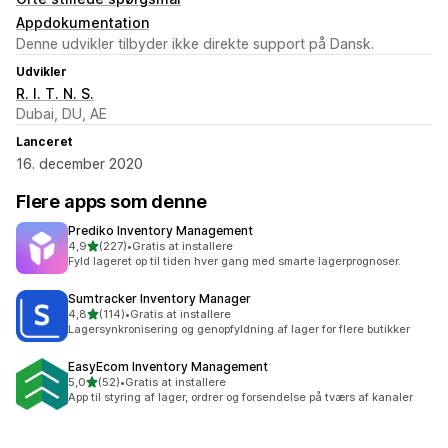
Appdokumentation
Denne udvikler tilbyder ikke direkte support på Dansk.
Udvikler
R. I. T. N. S.
Dubai, DU, AE
Lanceret
16. december 2020
Flere apps som denne
Prediko Inventory Management
ud af 5 stjerner
4,9
(227)
•
Gratis at installere
227 anmeldelser i alt
Fyld lageret op til tiden hver gang med smarte lagerprognoser.
Sumtracker Inventory Manager
ud af 5 stjerner
4,8
(114)
•
Gratis at installere
114 anmeldelser i alt
Lagersynkronisering og genopfyldning af lager for flere butikker
EasyEcom Inventory Management
ud af 5 stjerner
5,0
(52)
•
Gratis at installere
52 anmeldelser i alt
App til styring af lager, ordrer og forsendelse på tværs af kanaler