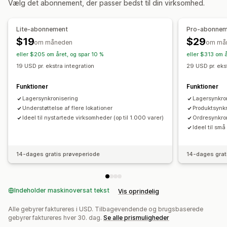
Vælg det abonnement, der passer bedst til din virksomhed.
Manuel
Masse
Realtid
Tilpasset
Notifikationer og rapporter
Lite-abonnement
Pro-abonnem
Ordreopdateringer
Dataimport og -eksport
Status i realtid
$19
$29
om måneden
om må
eller $205 om året, og spar 10 %
eller $313 om 
19 USD pr. ekstra integration
29 USD pr. eks
Funktioner
Funktioner
Lagersynkronisering
Lagersynkro
Understøttelse af flere lokationer
Produktsynk
Ideel til nystartede virksomheder (op til 1.000 varer)
Ordresynkro
Ideel til sm
14-dages gratis prøveperiode
14-dages grat
Indeholder maskinoversat tekst
Vis oprindelig
Alle gebyrer faktureres i USD. Tilbagevendende og brugsbaserede
gebyrer faktureres hver 30. dag.
Se alle prismuligheder