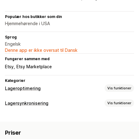
Populær hos butikker som din
Hjemmehørende i USA
Sprog
Engelsk
Denne app er ikke oversat til Dansk
Fungerer sammen med
Etsy
Etsy Marketplace
Kategorier
Lageroptimering
Vis funktioner
Lagerstyring
Lagersynkronisering
Vis funktioner
Lagersporing
Lagersynkronisering
Flere lokationer
Synkroniseringstype
Opdateringer i realtid
SKU’er
Import og eksport
Ordrer
Priser
Produktdetaljer
Varianter
SKU’er
Planlægning af lagerbeholdning
Priser
Stregkoder
Flere kanaler
Flere butikker
Automatisk
Automatisering af workflows
Flere kanaler