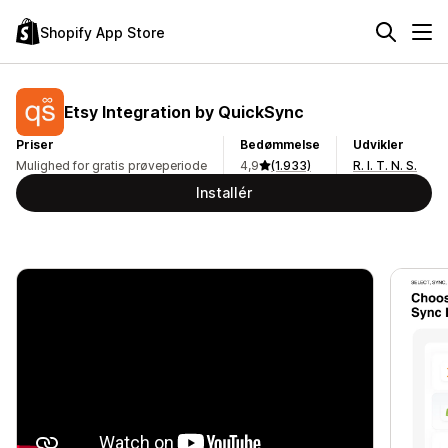
Shopify App Store
Etsy Integration by QuickSync
Priser
Bedømmelse
Udvikler
Mulighed for gratis prøveperiode
4,9
(1.933)
R. I. T. N. S.
Installér