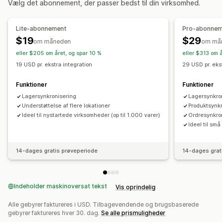
Vælg det abonnement, der passer bedst til din virksomhed.
Manuel
Masse
Realtid
Tilpasset
Notifikationer og rapporter
Lite-abonnement
Pro-abonnem
Ordreopdateringer
Dataimport og -eksport
Status i realtid
$19
$29
om måneden
om må
eller $205 om året, og spar 10 %
eller $313 om 
19 USD pr. ekstra integration
29 USD pr. eks
Funktioner
Funktioner
Lagersynkronisering
Lagersynkro
Understøttelse af flere lokationer
Produktsynk
Ideel til nystartede virksomheder (op til 1.000 varer)
Ordresynkro
Ideel til sm
14-dages gratis prøveperiode
14-dages grat
Indeholder maskinoversat tekst
Vis oprindelig
Alle gebyrer faktureres i USD. Tilbagevendende og brugsbaserede
gebyrer faktureres hver 30. dag.
Se alle prismuligheder