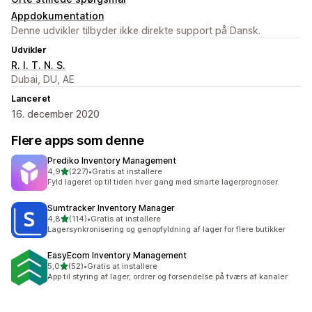
Appdokumentation
Denne udvikler tilbyder ikke direkte support på Dansk.
Udvikler
R. I. T. N. S.
Dubai, DU, AE
Lanceret
16. december 2020
Flere apps som denne
Prediko Inventory Management
ud af 5 stjerner
4,9
(227)
•
Gratis at installere
227 anmeldelser i alt
Fyld lageret op til tiden hver gang med smarte lagerprognoser.
Sumtracker Inventory Manager
ud af 5 stjerner
4,8
(114)
•
Gratis at installere
114 anmeldelser i alt
Lagersynkronisering og genopfyldning af lager for flere butikker
EasyEcom Inventory Management
ud af 5 stjerner
5,0
(52)
•
Gratis at installere
52 anmeldelser i alt
App til styring af lager, ordrer og forsendelse på tværs af kanaler