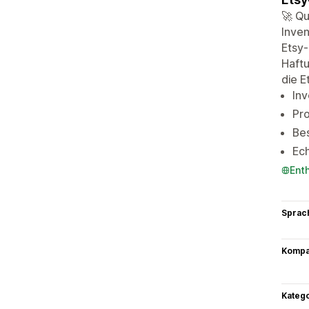
🚀 Qu
Inven
Etsy-
Haftu
die E
Inv
Pro
Bes
Ech
Ent
Sprac
Kompat
Kateg