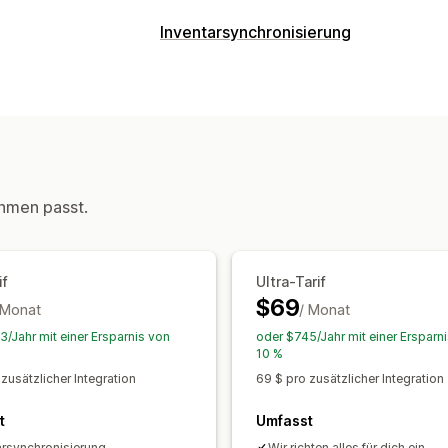
Inventarmanagement
Inventarsynchronisierung
Inventarverfolgung
Inventarsynchron
Synchronisierungsart
Updates in Echtzeit
SKUs
Import un
Bestellungen
Preise
Produktdetails
Workflow-Automatisierung
Mehrere 
Mehrere Kanäle
Mehrere Shops
Aut
Echtzeit
Benutzerdefiniert
Benachrichtigungen und Berichte
hmen passt.
Bestellupdates
Datenimport und -ex
if
Ultra-Tarif
$69
 Monat
/ Monat
3/Jahr mit einer Ersparnis von
oder $745/Jahr mit einer Ersparn
10 %
zusätzlicher Integration
69 $ pro zusätzlicher Integration
t
Umfasst
arsynchronisierung
Wir richten alles für dich ein