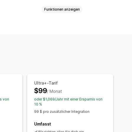
Funktionen anzeigen
isierung
Mehrere Standorte
d Export
Inventarplanung
Varianten
SKUs
Barcodes
Kanäle
omatisch
Manuell
Sammelaktion
port
Echtzeitstatus
Ultra+-Tarif
$99
/ Monat
is von
oder $1,069/Jahr mit einer Ersparnis von
10 %
99 $ pro zusätzlicher Integration
Umfasst
Wir richten alles für dich ein