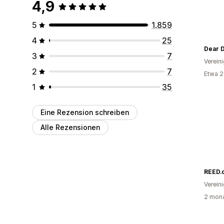
4,9
5
1.859
4
25
Dear 
3
7
Verein
2
7
Etwa 2
1
35
Eine Rezension schreiben
Alle Rezensionen
Verein
2 mona