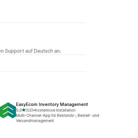
ten Support auf Deutsch an.
EasyEcom Inventory Management
von 5 Sternen
5,0
(52)
•
Kostenlose Installation
52 Rezensionen insgesamt
Multi-Channel-App für Bestands-, Bestell- und
Versandmanagement