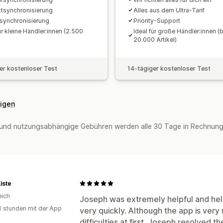
tsynchronisierung
Alles aus dem Ultra-Tarif
lsynchronisierung
Priority-Support
ür kleine Händler:innen (2.500
Ideal für große Händler:innen (b
)
20.000 Artikel)
er kostenloser Test
14-tägiger kostenloser Test
eigen
und nutzungsabhängige Gebühren werden alle 30 Tage in Rechnung 
iste
eich
Joseph was extremely helpful and hel
1 stunden mit der App
very quickly. Although the app is very 
difficulties at first. Joseph resolved t