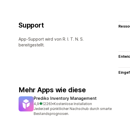
Support
Resso
App-Support wird von R. I. T. N. S.
bereitgestellt.
Entwic
Eingef
Mehr Apps wie diese
Prediko Inventory Management
von 5 Sternen
4,9
(226)
•
Kostenlose Installation
226 Rezensionen insgesamt
Jederzeit pünktlicher Nachschub durch smarte
Bestandsprognosen.