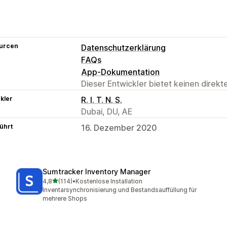
urcen
Datenschutzerklärung
FAQs
App-Dokumentation
Dieser Entwickler bietet keinen direk
kler
R. I. T. N. S.
Dubai, DU, AE
ührt
16. Dezember 2020
Sumtracker Inventory Manager
von 5 Sternen
4,8
(114)
•
Kostenlose Installation
114 Rezensionen insgesamt
Inventarsynchronisierung und Bestandsauffüllung für
mehrere Shops