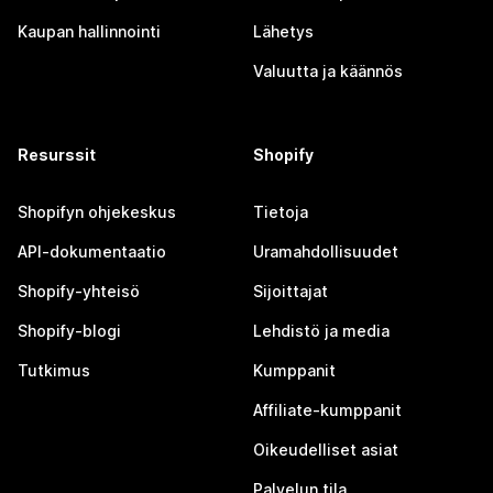
Kaupan hallinnointi
Lähetys
Valuutta ja käännös
Resurssit
Shopify
Shopifyn ohjekeskus
Tietoja
API-dokumentaatio
Uramahdollisuudet
Shopify-yhteisö
Sijoittajat
Shopify-blogi
Lehdistö ja media
Tutkimus
Kumppanit
Affiliate-kumppanit
Oikeudelliset asiat
Palvelun tila