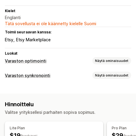
Kielet
Englanti
Tätä sovellusta ei ole käännetty kielelle Suomi
Toimii seuraavan kanssa:
Etsy
Etsy Marketplace
Luokat
Varaston optimointi
Näytä ominaisuudet
Varastonhallinta
Varaston synkronointi
Näytä ominaisuudet
Varaston seuranta
Varaston synkronointi
Useat sijainnit
Synkronoinnin tyyppi
Reaaliaikaiset päivitykset
SKU-koodit
Tuonti ja vienti
Tilaukset
Hinnat
Tuotteen tiedot
Versiot
SKU-koodit
Varaston suunnittelut
Työnkulun automaatio
Hinnoittelu
Viivakoodit
Monikanavainen
Useat kaupat
Monikanavainen
Valitse yrityksellesi parhaiten sopiva sopimus.
Automaattinen
Manuaalinen
Joukkosynkronointi
Reaaliaikainen
Mukautettu
Lite Plan
Pro Plan
Ilmoitukset ja raportit
$19
$29
/kuukausi
/kuuka