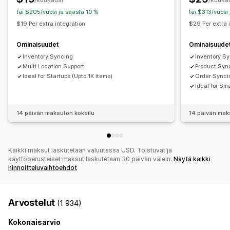
Tilauspäivitykset
Tietojen tuonti ja vienti
tai $205/vuosi ja säästä 10 %
tai $313/vuosi
Reaaliaikainen tila
$19 Per extra integration
$29 Per extra 
Ominaisuudet
Ominaisuude
Inventory Syncing
Inventory S
Multi Location Support
Product Syn
Ideal for Startups (Upto 1K items)
Order Synci
Ideal for Sma
14 päivän maksuton kokeilu
14 päivän mak
Kaikki maksut laskutetaan valuutassa USD. Toistuvat ja
käyttöperusteiset maksut laskutetaan 30 päivän välein.
Näytä kaikki
hinnoitteluvaihtoehdot
Arvostelut
(1 934)
Kokonaisarvio