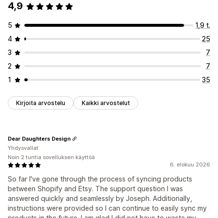
4,9
5
1,9 t.
4
25
3
7
2
7
1
35
Kirjoita arvostelu
Kaikki arvostelut
Dear Daughters Design
Yhdysvallat
Noin 2 tuntia sovelluksen käyttöä
6. elokuu 2026
So far I've gone through the process of syncing products
between Shopify and Etsy. The support question I was
answered quickly and seamlessly by Joseph. Additionally,
instructions were provided so I can continue to easily sync my
products in the future. I am glad I did not have to waste my