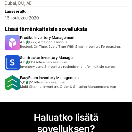
Dubai, DU, AE
Lanseerattu
16. joulukuu 2020
Lisää tämänkaltaisia sovelluksia
Prediko Inventory Management
/ 5 tähteä
4,9
(227)
•
Ilmainen asennus
227 arvostelua yhteensä
Restock On Time, Every Time With Smart Inventory Forecasting.
Sumtracker Inventory Manager
/ 5 tähteä
4,8
(114)
•
Ilmainen asennus
114 arvostelua yhteensä
Inventory sync & Inventory replenishment for multiple stores
EasyEcom Inventory Management
/ 5 tähteä
5,0
(51)
•
Ilmainen asennus
51 arvostelua yhteensä
Multi Channel Inventory, Order & Shipping Management App
Haluatko lisätä
sovelluksen?