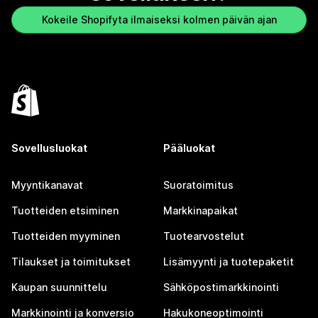
Kokeile Shopifyta ilmaiseksi kolmen päivän ajan
Sovellusluokat
Pääluokat
Myyntikanavat
Suoratoimitus
Tuotteiden etsiminen
Markkinapaikat
Tuotteiden myyminen
Tuotearvostelut
Tilaukset ja toimitukset
Lisämyynti ja tuotepaketit
Kaupan suunnittelu
Sähköpostimarkkinointi
Markkinointi ja konversio
Hakukoneoptimointi