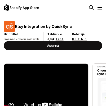
Shopify App Store
Etsy Integration by QuickSync
Hinnoittelu
Tähtiarvio
Kehittäjä
Ilmainen kokeilu saatavilla
4,9
(1 934)
R. I. T. N. S.
Asenna