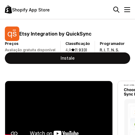
Shopify App Store
Etsy Integration by QuickSync
Preços
Classificação
Programador
Avaliação gratuita disponível
4,9
(1 933)
R. I. T. N. S.
Instale