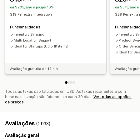
Atualizações de encomendas
ou $205/ano e poupe 10%
ou $313/ano e
Importação e exportação de dados
Estado em tempo real
$19 Per extra integration
$29 Per extra 
Funcionalidades
Funcionalida
Inventory Syncing
Inventory S
Multi Location Support
Product Syn
Ideal for Startups (Upto 1K items)
Order Synci
Ideal for Sma
Avaliação gratuita de 14 dia
Avaliação grat
Todas as taxas são faturadas em USD. As taxas recorrentes e com
base na utilização são faturadas a cada 30 dias.
Ver todas as opções
de preços
Avaliações
(1 933)
Avaliação geral