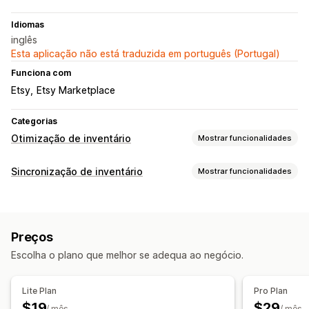
Idiomas
inglês
Esta aplicação não está traduzida em português (Portugal)
Funciona com
Etsy
Etsy Marketplace
Categorias
Otimização de inventário
Mostrar funcionalidades
Gestão de inventário
Sincronização de inventário
Mostrar funcionalidades
Rastreio de inventário
Sincronização de inventário
Tipo de sincronização
Vários locais
Atualizações em tempo real
SKUs
Encomendas
Preços
Detalhes do produto
Variantes
Importar e exportar
Planeamento de inventário
Preços
SKUs
Códigos de barras
Multicanais
Várias lojas
Automatização do fluxo de trabalho
Vários canais
Escolha o plano que melhor se adequa ao negócio.
Automático
Manual
Em lote
Em tempo real
Personalizado
Lite Plan
Pro Plan
Notificações e relatórios
$19
$29
/ mês
/ mês