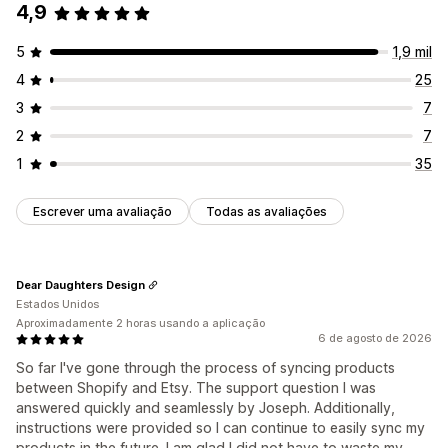
4,9
5
1,9 mil
4
25
3
7
2
7
1
35
Escrever uma avaliação
Todas as avaliações
Dear Daughters Design
Estados Unidos
Aproximadamente 2 horas usando a aplicação
6 de agosto de 2026
So far I've gone through the process of syncing products
between Shopify and Etsy. The support question I was
answered quickly and seamlessly by Joseph. Additionally,
instructions were provided so I can continue to easily sync my
products in the future. I am glad I did not have to waste my