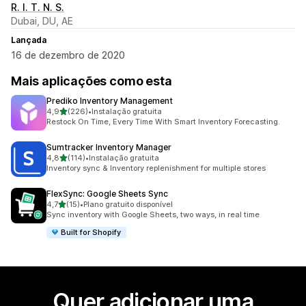
R. I. T. N. S.
Dubai, DU, AE
Lançada
16 de dezembro de 2020
Mais aplicações como esta
Prediko Inventory Management
de 5 estrelas
4,9
(226)
•
Instalação gratuita
226 total de avaliações
Restock On Time, Every Time With Smart Inventory Forecasting.
Sumtracker Inventory Manager
de 5 estrelas
4,8
(114)
•
Instalação gratuita
114 total de avaliações
Inventory sync & Inventory replenishment for multiple stores
FlexSync: Google Sheets Sync
de 5 estrelas
4,7
(15)
•
Plano gratuito disponível
15 total de avaliações
Sync inventory with Google Sheets, two ways, in real time
Built for Shopify
Quer adicionar uma