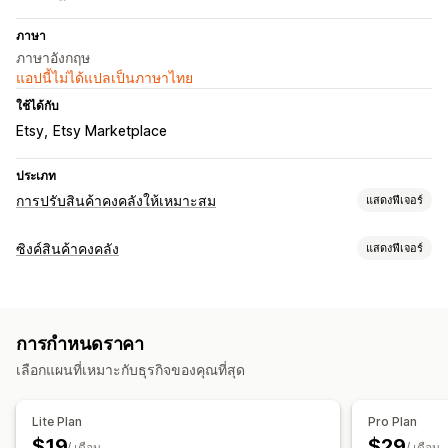
ภาษา
ภาษาอังกฤษ
แอปนี้ไม่ได้แปลเป็นภาษาไทย
ใช้ได้กับ
Etsy
Etsy Marketplace
ประเภท
การปรับสินค้าคงคลังให้เหมาะสม
แสดงฟีเจอร์
การจัดการสินค้าคงคลัง
ซิงค์สินค้าคงคลัง
แสดงฟีเจอร์
การติดตามสินค้าคงคลัง
ซิงค์สินค้าคงคลัง
หลายตำแหน่งที่ตั้ง
ประเภทการซิงค์
อัปเดตแบบเรียลไทม์
SKU
นำเข้าและส่งออก
คำสั่งซื้อ
ราคา
รายละเอียดสินค้า
ตัวเลือกสินค้า
SKU
บาร์โค้ด
การวางแผนสินค้าคงคลัง
การทำขั้นตอนการทำงานให้เป็นอัตโนมัติ
การกำหนดราคา
หลายช่องทาง
หลายร้านค้า
อัตโนมัติ
ด้วยตนเอง
หลายรายการ
หลายช่องทาง
เลือกแผนที่เหมาะกับธุรกิจของคุณที่สุด
เรียลไทม์
ที่กำหนดเอง
การแจ้งเตือนและรายงาน
Lite Plan
Pro Plan
อัปเดตคำสั่งซื้อ
การนำเข้าและส่งออกข้อมูล
สถานะเรียลไทม์
$19
$29
/ เดือน
/ เดือน