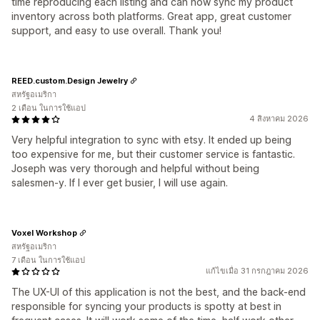
time reproducing each listing and can now sync my product
inventory across both platforms. Great app, great customer
support, and easy to use overall. Thank you!
REED.custom.Design Jewelry
สหรัฐอเมริกา
2 เดือน ในการใช้แอป
4 สิงหาคม 2026
Very helpful integration to sync with etsy. It ended up being
too expensive for me, but their customer service is fantastic.
Joseph was very thorough and helpful without being
salesmen-y. If I ever get busier, I will use again.
Voxel Workshop
สหรัฐอเมริกา
7 เดือน ในการใช้แอป
แก้ไขเมื่อ 31 กรกฎาคม 2026
The UX-UI of this application is not the best, and the back-end
responsible for syncing your products is spotty at best in