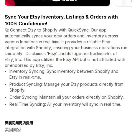
Sync Your Etsy Inventory, Listings & Orders with
100% Confidence!
🚀 Connect Etsy to Shopify with QuickSync. Our app
automatically syncs your etsy orders and inventory across
various locations in real time. It provides a reliable Etsy
integration with Shopify, ensuring your business operations run
smoothly. Disclaimer: 'Etsy' and its logo are trademarks of
Etsy, Inc. This app utilizes the Etsy API but is not affiliated with
or endorsed by Etsy, Inc.
Inventory Syncing: Sync inventory between Shopify and
Etsy in real-time.
Product Syncing: Manage your Etsy products directly from
Shopify.
Order Syncing: Maintain all your orders directly on Shopify.
Real Time Syncing: All your inventory will sync in real time.
廣獲同類商店愛用
美國商家