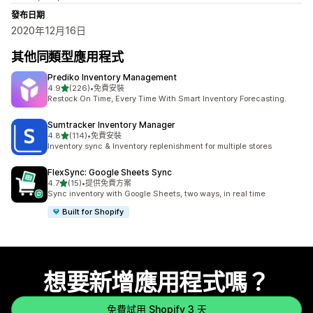
發布日期
2020年12月16日
其他同類型應用程式
Prediko Inventory Management
滿分 5 顆星
4.9
(226)
•
免費安裝
共有 226 則評價
Restock On Time, Every Time With Smart Inventory Forecasting.
Sumtracker Inventory Manager
滿分 5 顆星
4.8
(114)
•
免費安裝
共有 114 則評價
Inventory sync & Inventory replenishment for multiple stores
FlexSync: Google Sheets Sync
滿分 5 顆星
4.7
(15)
•
提供免費方案
共有 15 則評價
Sync inventory with Google Sheets, two ways, in real time
Built for Shopify
想要新增應用程式嗎？
免費試用 Shopify 3 天