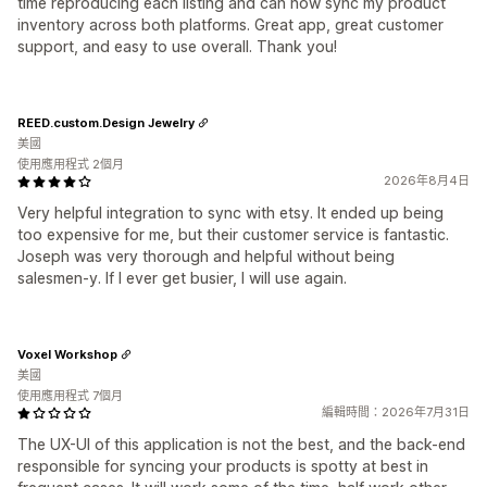
time reproducing each listing and can now sync my product
inventory across both platforms. Great app, great customer
support, and easy to use overall. Thank you!
REED.custom.Design Jewelry
美國
使用應用程式 2個月
2026年8月4日
Very helpful integration to sync with etsy. It ended up being
too expensive for me, but their customer service is fantastic.
Joseph was very thorough and helpful without being
salesmen-y. If I ever get busier, I will use again.
Voxel Workshop
美國
使用應用程式 7個月
編輯時間：2026年7月31日
The UX-UI of this application is not the best, and the back-end
responsible for syncing your products is spotty at best in