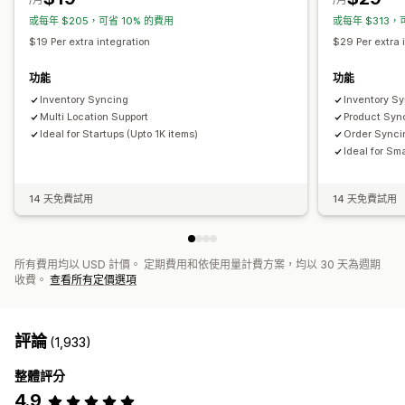
或每年 $205，可省 10% 的費用
或每年 $313，
$19 Per extra integration
$29 Per extra 
功能
功能
Inventory Syncing
Inventory S
Multi Location Support
Product Syn
Ideal for Startups (Upto 1K items)
Order Synci
Ideal for Sma
14 天免費試用
14 天免費試用
所有費用均以 USD 計價。 定期費用和依使用量計費方案，均以 30 天為週期
收費。
查看所有定價選項
評論
(1,933)
整體評分
4.9