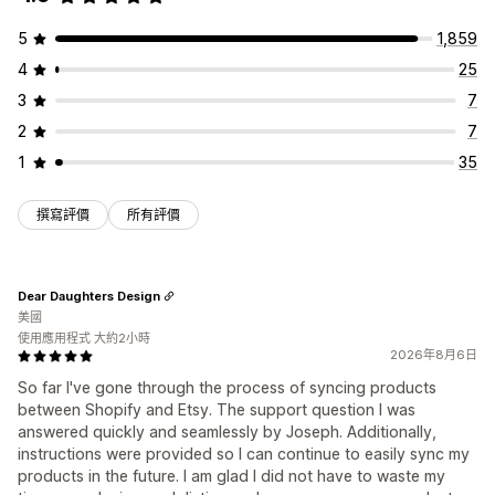
5
1,859
4
25
3
7
2
7
1
35
撰寫評價
所有評價
Dear Daughters Design
美國
使用應用程式 大約2小時
2026年8月6日
So far I've gone through the process of syncing products
between Shopify and Etsy. The support question I was
answered quickly and seamlessly by Joseph. Additionally,
instructions were provided so I can continue to easily sync my
products in the future. I am glad I did not have to waste my