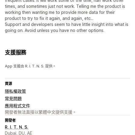
frequent cases. It will work some of the time, half work other
times, and sometimes just not work. Telling me the product is
working then wanting me to provide more data for their
product to try to fix it again, and again, etc...
Support and developers seem to have little insight into what is
going on. Avoid unless you have no other options.
支援服務
App 支援由 R. I. T. N. S. 提供。
資源
隱私權政策
常見問題
應用程式文件
開發者無法直接以繁體中文提供支援。
開發者
R. I. T. N. S.
Dubai, DU, AE