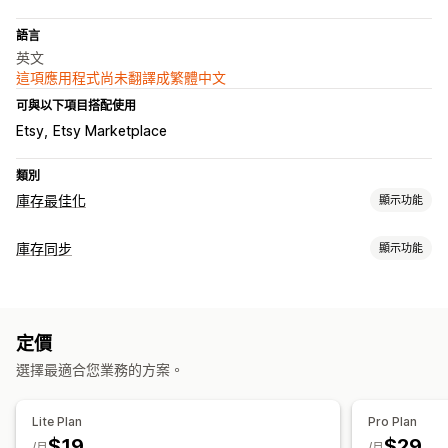
語言
英文
這項應用程式尚未翻譯成繁體中文
可與以下項目搭配使用
Etsy
Etsy Marketplace
類別
庫存最佳化
顯示功能
庫存管理
庫存同步
顯示功能
庫存追蹤
庫存同步
多個地點
即時更新
存貨單位 (SKU)
同步類型
匯入和匯出
庫存規劃
工作流程自動化
多項管道
訂單
價格
產品詳細資訊
子類
存貨單位 (SKU)
條碼
多管道
定價
多家商店
自動
手動
大量
即時
自訂
選擇最適合您業務的方案。
通知和報告
訂單最新資訊
資料匯入和匯出
即時狀態
Lite Plan
Pro Plan
$19
$29
/月
/月