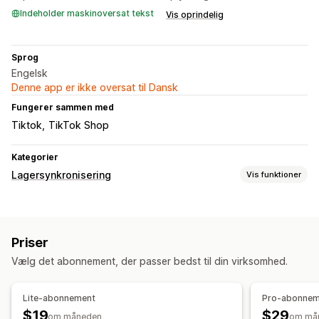
Indeholder maskinoversat tekst
Vis oprindelig
Sprog
Engelsk
Denne app er ikke oversat til Dansk
Fungerer sammen med
Tiktok
TikTok Shop
Kategorier
Lagersynkronisering
Vis funktioner
Synkroniseringstype
Ordrer
Priser
Produktdetaljer
Varianter
SKU’er
Priser
Stregkoder
Flere kanaler
Flere butikker
Automatisk
Vælg det abonnement, der passer bedst til din virksomhed.
Manuel
Masse
Realtid
Tilpasset
Notifikationer og rapporter
Lite-abonnement
Pro-abonnem
Ordreopdateringer
Dataimport og -eksport
Status i realtid
$19
$29
om måneden
om må