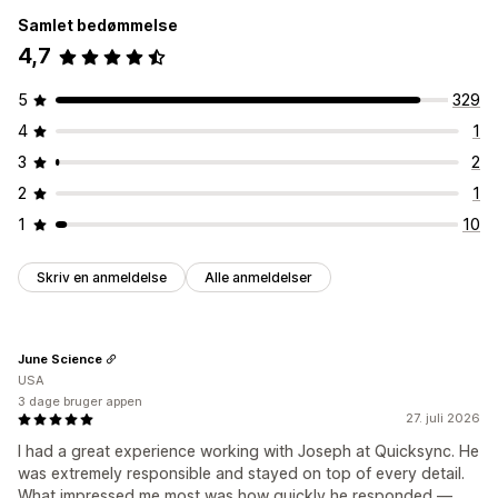
Samlet bedømmelse
4,7
5
329
4
1
3
2
2
1
1
10
Skriv en anmeldelse
Alle anmeldelser
June Science
USA
3 dage bruger appen
27. juli 2026
I had a great experience working with Joseph at Quicksync. He
was extremely responsible and stayed on top of every detail.
What impressed me most was how quickly he responded —