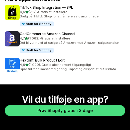
TikTok Shop Integration — SPL
ud af 5 stjerner
4,9
(737)
•
Gratis at installere
737 anmeldelser i alt
Sælg på TikTok Shop for at få flere salgsmuligheder
Built for Shopify
CedCommerce Amazon Channel
ud af 5 stjerner
4,7
(1.062)
•
Gratis at installere
1062 anmeldelser i alt
Det bliver nemt at sælge på Amazon med Amazon-salgskanalen
Built for Shopify
Hextom: Bulk Product Edit
ud af 5 stjerner
4,9
(1.020)
•
Gratis abonnement tilgængeligt
1020 anmeldelser i alt
Spar tid med masseredigering, import og eksport af butiksdata
Vil du tilføje en app?
Prøv Shopify gratis i 3 dage