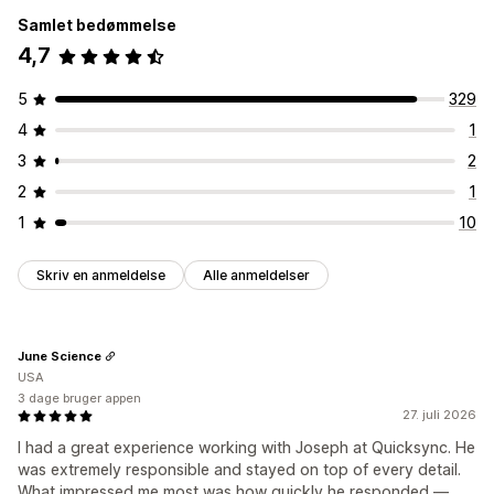
Samlet bedømmelse
4,7
5
329
4
1
3
2
2
1
1
10
Skriv en anmeldelse
Alle anmeldelser
June Science
USA
3 dage bruger appen
27. juli 2026
I had a great experience working with Joseph at Quicksync. He
was extremely responsible and stayed on top of every detail.
What impressed me most was how quickly he responded —