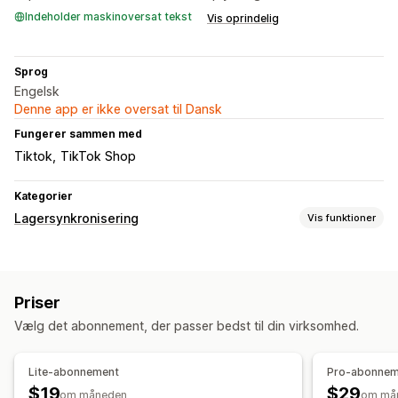
Indeholder maskinoversat tekst
Vis oprindelig
Sprog
Engelsk
Denne app er ikke oversat til Dansk
Fungerer sammen med
Tiktok
TikTok Shop
Kategorier
Lagersynkronisering
Vis funktioner
Synkroniseringstype
Ordrer
Priser
Produktdetaljer
Varianter
SKU’er
Priser
Stregkoder
Flere kanaler
Flere butikker
Automatisk
Vælg det abonnement, der passer bedst til din virksomhed.
Manuel
Masse
Realtid
Tilpasset
Notifikationer og rapporter
Lite-abonnement
Pro-abonnem
Ordreopdateringer
Dataimport og -eksport
Status i realtid
$19
$29
om måneden
om må