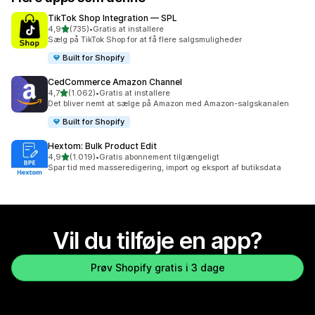
TikTok Shop Integration — SPL
ud af 5 stjerner
4,9
(735)
•
Gratis at installere
735 anmeldelser i alt
Sælg på TikTok Shop for at få flere salgsmuligheder
Built for Shopify
CedCommerce Amazon Channel
ud af 5 stjerner
4,7
(1.062)
•
Gratis at installere
1062 anmeldelser i alt
Det bliver nemt at sælge på Amazon med Amazon-salgskanalen
Built for Shopify
Hextom: Bulk Product Edit
ud af 5 stjerner
4,9
(1.019)
•
Gratis abonnement tilgængeligt
1019 anmeldelser i alt
Spar tid med masseredigering, import og eksport af butiksdata
Vil du tilføje en app?
Prøv Shopify gratis i 3 dage