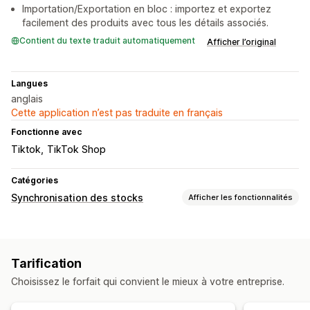
Importation/Exportation en bloc : importez et exportez
facilement des produits avec tous les détails associés.
Contient du texte traduit automatiquement
Afficher l’original
Langues
anglais
Cette application n’est pas traduite en français
Fonctionne avec
Tiktok
TikTok Shop
Catégories
Synchronisation des stocks
Afficher les fonctionnalités
Type de synchronisation
Commandes
Prix
Détails de produits
Variantes
SKU
Tarification
Codes-barres
Multicanale
Sur plusieurs boutiques
Choisissez le forfait qui convient le mieux à votre entreprise.
Automatique
Manuelle
Groupée
En temps réel
Personnalisée