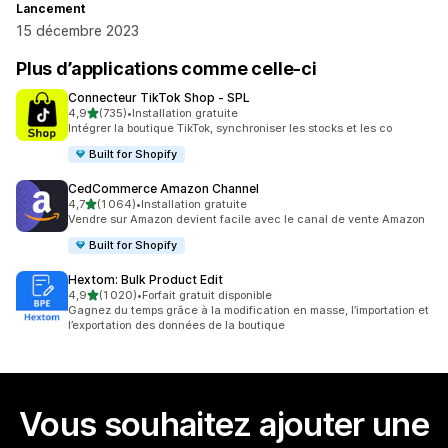
Lancement
15 décembre 2023
Plus d’applications comme celle-ci
Connecteur TikTok Shop ‑ SPL
étoile(s) sur 5
4,9
(735)
•
Installation gratuite
735 avis au total
Intégrer la boutique TikTok, synchroniser les stocks et les co
Built for Shopify
CedCommerce Amazon Channel
étoile(s) sur 5
4,7
(1 064)
•
Installation gratuite
1064 avis au total
Vendre sur Amazon devient facile avec le canal de vente Amazon
Built for Shopify
Hextom: Bulk Product Edit
étoile(s) sur 5
4,9
(1 020)
•
Forfait gratuit disponible
1020 avis au total
Gagnez du temps grâce à la modification en masse, l’importation et
l’exportation des données de la boutique
Vous souhaitez ajouter une