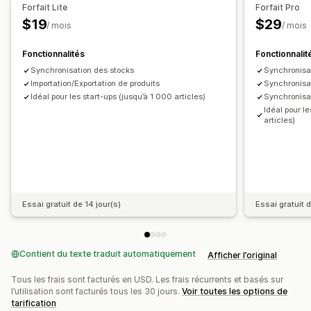
Forfait Lite
Forfait Pro
Notifications et rapports
$19
$29
/ mois
/ mois
Mises à jour des commandes
Importation et exportation de données
Fonctionnalités
Fonctionnalit
Statut en temps réel
Synchronisation des stocks
Synchronisa
Importation/Exportation de produits
Synchronisat
Idéal pour les start-ups (jusqu’à 1 000 articles)
Synchronis
Idéal pour l
articles)
Essai gratuit de 14 jour(s)
Essai gratuit d
Contient du texte traduit automatiquement
Afficher l’original
Tous les frais sont facturés en USD. Les frais récurrents et basés sur
l’utilisation sont facturés tous les 30 jours.
Voir toutes les options de
tarification