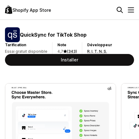
Shopify App Store
QuickSync for TikTok Shop
Tarification
Note
Développeur
Essai gratuit disponible
4,7
(343)
R. I. T. N. S.
Installer