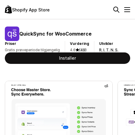
Shopify App Store
QuickSync for WooCommerce
Priser
Vurdering
Utvikler
Gratis prøveperiode tilgjengelig
4.6
(49)
R. I. T. N. S.
Installer