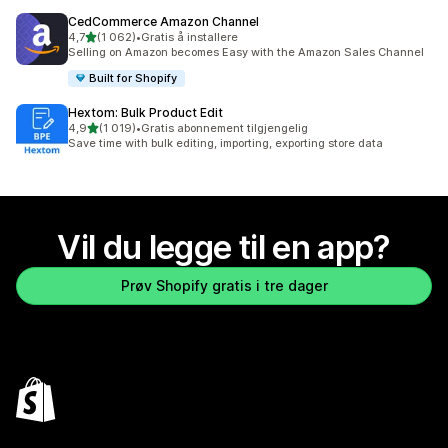
CedCommerce Amazon Channel
av 5 stjerner
4,7
(1 062)
•
Gratis å installere
Totalt 1062 omtaler
Selling on Amazon becomes Easy with the Amazon Sales Channel
Built for Shopify
Hextom: Bulk Product Edit
av 5 stjerner
4,9
(1 019)
•
Gratis abonnement tilgjengelig
Totalt 1019 omtaler
Save time with bulk editing, importing, exporting store data
Vil du legge til en app?
Prøv Shopify gratis i tre dager