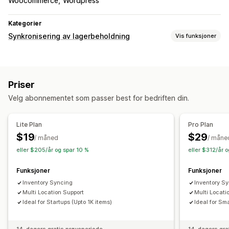
Woocommerce
Wordpress
Kategorier
Synkronisering av lagerbeholdning
Vis funksjoner
Synkroniseringstype
Bestillinger
Priser
Produktinformasjon
Varianter
SKU-er
Priser
Strekkoder
Multi-channel
Multibutikk
Automatisk
Velg abonnementet som passer best for bedriften din.
Manual
Multi
Sanntid
Tilpasset
Varsler og rapporter
Lite Plan
Pro Plan
Bestillingsoppdateringer
Dataimport og -eksport
$19
$29
/ måned
/ måne
Sanntidssynkronisering
eller $205/år og spar 10 %
eller $312/år 
Funksjoner
Funksjoner
Inventory Syncing
Inventory S
Multi Location Support
Multi Locati
Ideal for Startups (Upto 1K items)
Ideal for Sma