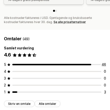
14-dagers gratis prøveperiode
14-dagers gra
Alle kostnader faktureres i USD. Gjentagende og bruksbaserte
kostnader faktureres hver 30. dag.
Se alle prisalternativer
Omtaler
(49)
Samlet vurdering
4.6
5
46
4
0
3
0
2
0
1
3
Skriv en omtale
Alle omtaler