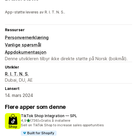
App-støtte leveres av R. I. T. N. S..
Ressurser
Personvernerklæring
Vanlige spørsmål
Appdokumentasjon
Denne utvikleren tilbyr ikke direkte støtte på Norsk (bokmål).
Utvikler
R. I. T. N. S.
Dubai, DU, AE
Lansert
14. mars 2024
Flere apper som denne
TikTok Shop Integration — SPL
av 5 stjerner
4,9
(736)
•
Gratis å installere
Totalt 736 omtaler
Sell on TikTok Shop to increase sales opportunities
Built for Shopify