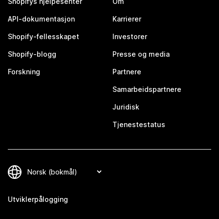
Shopifys hjelpesenter
Om
API-dokumentasjon
Karrierer
Shopify-fellesskapet
Investorer
Shopify-blogg
Presse og media
Forskning
Partnere
Samarbeidspartnere
Juridisk
Tjenestestatus
Utviklerpålogging