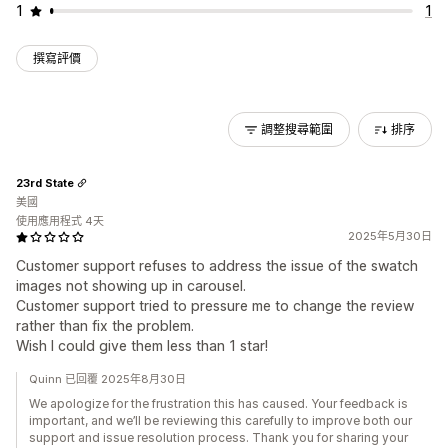
1
1
撰寫評價
調整搜尋範圍
排序
23rd State
美國
使用應用程式 4天
2025年5月30日
Customer support refuses to address the issue of the swatch
images not showing up in carousel.
Customer support tried to pressure me to change the review
rather than fix the problem.
Wish I could give them less than 1 star!
Quinn 已回覆 2025年8月30日
We apologize for the frustration this has caused. Your feedback is
important, and we’ll be reviewing this carefully to improve both our
support and issue resolution process. Thank you for sharing your