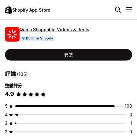
Shopify App Store
Quinn Shoppable Videos & Reels
Built for Shopify
安裝
評論
(105)
整體評分
4.9
5
100
4
3
3
1
2
0