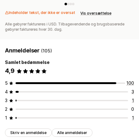
Indeholder tekst, der ikke er oversat
Vis oversættelse
Alle gebyrer faktureres i USD. Tilbagevendende og brugsbaserede
gebyrer faktureres hver 30. dag.
Anmeldelser
(105)
Samlet bedømmelse
4,9
5
100
4
3
3
1
2
0
1
1
Skriv en anmeldelse
Alle anmeldelser