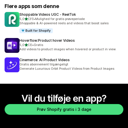
Flere apps som denne
Shoppable Videos UGC ‑ ReelTok
ud af 5 stjerner
5,0
(31)
•
Mulighed for gratis prøveperiode
31 anmeldelser i alt
Shoppable & AI-powered reels and videos that boost sales
Built for Shopify
Hoverflow:Product hover Videos
ud af 5 stjerner
5,0
(3)
•
Gratis
3 anmeldelser i alt
Add videos to product images when hovered or product in view.
Cinemerce: AI Product Videos
Gratis abonnement tilgængeligt
Generate Luxurious Orbit Product Videos from Product Images
Vil du tilføje en app?
Prøv Shopify gratis i 3 dage