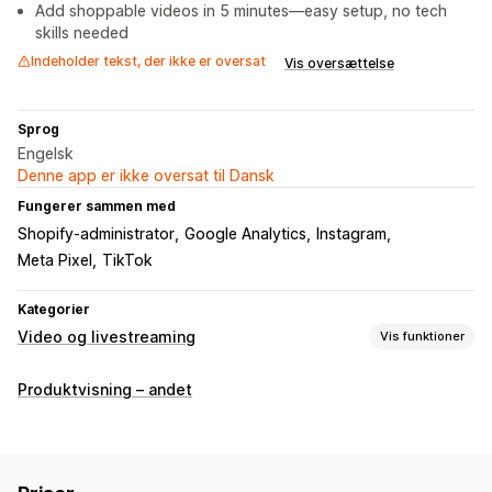
Add shoppable videos in 5 minutes—easy setup, no tech
skills needed
Indeholder tekst, der ikke er oversat
Vis oversættelse
Sprog
Engelsk
Denne app er ikke oversat til Dansk
Fungerer sammen med
Shopify-administrator
Google Analytics
Instagram
Meta Pixel
TikTok
Kategorier
Video og livestreaming
Vis funktioner
Videoadministration
Produktvisning – andet
Videoer med købsmulighed
Afspil automatisk
Læg i indkøbskurv
Interaktiv video
Betaling
Brugergenereret indhold
Analyser