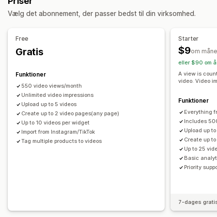
Priser
Tilpasning
Vælg det abonnement, der passer bedst til din virksomhed.
Videoskabeloner
Videoimport
Lydafspiller
Tilpasset webadresse
Videowidget
Integrerede videoer
Free
Starter
Pop op-vinduer
Karruseller
Dynamisk på mobil
$9
Gratis
om måne
eller $90 om å
A view is cou
Funktioner
video. Video i
550 video views/month
Unlimited video impressions
Funktioner
Upload up to 5 videos
Everything f
Create up to 2 video pages(any page)
Includes 50
Up to 10 videos per widget
Upload up to
Import from Instagram/TikTok
Create up t
Tag multiple products to videos
Up to 25 vid
Basic analyt
Priority supp
7-dages grati