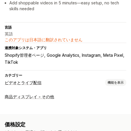
Add shoppable videos in 5 minutes—easy setup, no tech
skills needed
言語
英語
このアプリは日本語に翻訳されていません
連携対象システム・アプリ
Shopify管理者ページ
Google Analytics
Instagram
Meta Pixel
TikTok
カテゴリー
ビデオとライブ配信
機能を表示
動画管理
商品ディスプレイ - その他
購入可能な動画
自動再生
カートに追加
インタラクティブ動画
チェックアウト
UGC
分析
カスタマイズ
価格設定
動画テンプレート
動画のインポート
動画プレイヤー