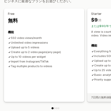
ビジネスに最適なプランをお選びください。
カスタムURL
動画ウィジェット
埋め込み式動画
ポップアップ
カルーセル
モバイル対応
Free
Starter
$9
無料
/月
または$90/年
A view is cou
機能
video. Video i
550 video views/month
Unlimited video impressions
機能
Upload up to 5 videos
Everything f
Create up to 2 video pages(any page)
Includes 50
Up to 10 videos per widget
Upload up to
Import from Instagram/TikTok
Create up t
Tag multiple products to videos
Up to 25 vid
Basic analyt
Priority supp
7日間の無料体