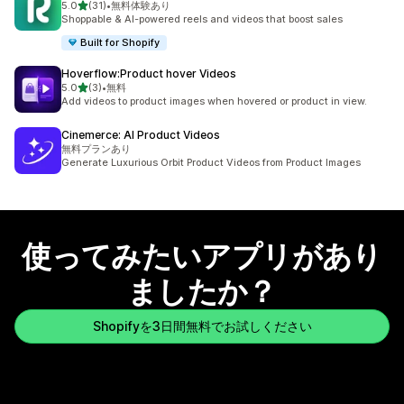
5つ星中
5.0
(31)
•
無料体験あり
合計レビュー数：31件
Shoppable & AI-powered reels and videos that boost sales
Built for Shopify
Hoverflow:Product hover Videos
5つ星中
5.0
(3)
•
無料
合計レビュー数：3件
Add videos to product images when hovered or product in view.
Cinemerce: AI Product Videos
無料プランあり
Generate Luxurious Orbit Product Videos from Product Images
使ってみたいアプリがあり
ましたか？
Shopifyを3日間無料でお試しください