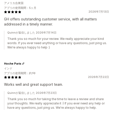
アメリカ合衆国
アプリの使用期間：5ヶ月
2026年7月13日
GH offers outstanding customer service, with all matters
addressed in a timely manner.
Quinnが返信しました 2026年7月14日
Thank you so much for your review. We really appreciate your kind
words. If you ever need anything or have any questions, just ping us.
We're always happy to help :)
Hoche Paris
インド
アプリの使用期間：約1年
2026年7月22日
Works well and great support team.
Quinnが返信しました 2026年7月23日
Thank you so much for taking the time to leave a review and share
your thoughts. We really appreciate it :) If you ever need any help or
have any questions, just ping us. We're always happy to help.