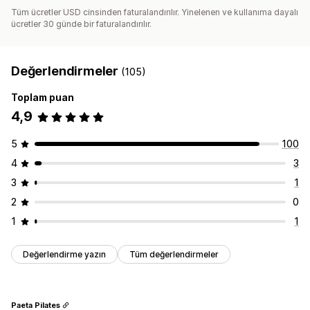
Tüm ücretler USD cinsinden faturalandırılır. Yinelenen ve kullanıma dayalı
ücretler 30 günde bir faturalandırılır.
Değerlendirmeler
(105)
Toplam puan
4,9
5
100
4
3
3
1
2
0
1
1
Değerlendirme yazın
Tüm değerlendirmeler
Paeta Pilates