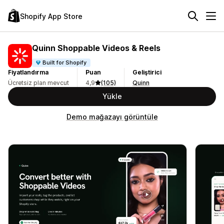
Shopify App Store
Quinn Shoppable Videos & Reels
Built for Shopify
Fiyatlandırma
Puan
Geliştirici
Ücretsiz plan mevcut
4,9
(105)
Quinn
Yükle
Demo mağazayı görüntüle