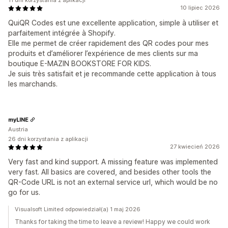
11 dni korzystania z aplikacji
10 lipiec 2026
QuiQR Codes est une excellente application, simple à utiliser et
parfaitement intégrée à Shopify.
Elle me permet de créer rapidement des QR codes pour mes
produits et d’améliorer l’expérience de mes clients sur ma
boutique E-MAZIN BOOKSTORE FOR KIDS.
Je suis très satisfait et je recommande cette application à tous
les marchands.
myLINE
Austria
26 dni korzystania z aplikacji
27 kwiecień 2026
Very fast and kind support. A missing feature was implemented
very fast. All basics are covered, and besides other tools the
QR-Code URL is not an external service url, which would be no
go for us.
Visualsoft Limited odpowiedział(a) 1 maj 2026
Thanks for taking the time to leave a review! Happy we could work