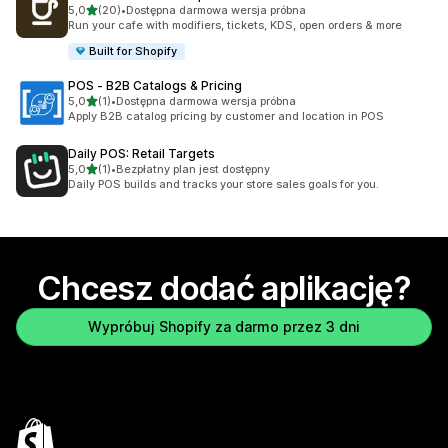
na 5 gwiazdek
5,0
(20)
•
Dostępna darmowa wersja próbna
Łączna liczba recenzji: 20
Run your cafe with modifiers, tickets, KDS, open orders & more
Built for Shopify
POS ‑ B2B Catalogs & Pricing
na 5 gwiazdek
5,0
(1)
•
Dostępna darmowa wersja próbna
Łączna liczba recenzji: 1
Apply B2B catalog pricing by customer and location in POS
Daily POS: Retail Targets
na 5 gwiazdek
5,0
(1)
•
Bezpłatny plan jest dostępny
Łączna liczba recenzji: 1
Daily POS builds and tracks your store sales goals for you.
Chcesz dodać aplikację?
Wypróbuj Shopify za darmo przez 3 dni