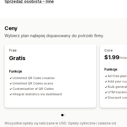
POS
Sprzedaż osobista – Inne
Kody QR
Ceny
Wybierz plan najlepiej dopasowany do potrzeb firmy.
Free
Core
$1.99
Gratis
/mie
Funkcje
Funkcje
All Free pla
Unlimited QR Code creation
Add your cu
Unlimited QR Codes scans
Bulk genera
Customisation of QR Codes
UTM trackin
Integral statistics via dashboard
Discount co
Wszystkie opłaty są naliczane w USD. Opłaty cykliczne i zależne od