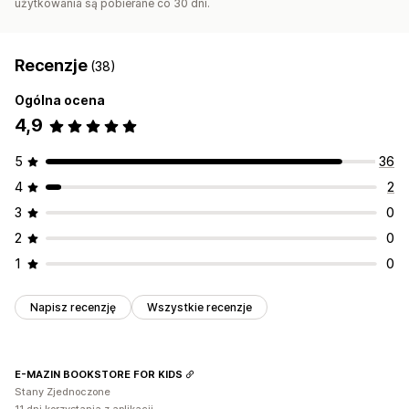
użytkowania są pobierane co 30 dni.
Recenzje
(38)
Ogólna ocena
4,9
5
36
4
2
3
0
2
0
1
0
Napisz recenzję
Wszystkie recenzje
E-MAZIN BOOKSTORE FOR KIDS
Stany Zjednoczone