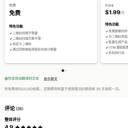
免费
Core
$1.99
免费
/月
特色功能
特色功能
免费套餐的所
二维码创建不限量
为二维码添加您
二维码扫描次数不限
批量生成产品
自定义二维码
UTM 跟踪配
通过控制面板获取综合统计数据
折扣码行动
包含自动翻译的文本
显示原文
所有费用均以USD结算。 定期费用和基于使用情况的费用每 30 天收取一次。
评论
(38)
整体评分
4.9