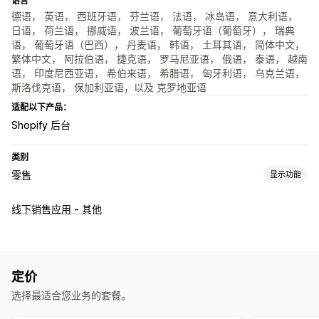
语言
德语， 英语， 西班牙语， 芬兰语， 法语， 冰岛语， 意大利语，
日语， 荷兰语， 挪威语， 波兰语， 葡萄牙语（葡萄牙）， 瑞典
语， 葡萄牙语（巴西）， 丹麦语， 韩语， 土耳其语， 简体中文，
繁体中文， 阿拉伯语， 捷克语， 罗马尼亚语， 俄语， 泰语， 越南
语， 印度尼西亚语， 希伯来语， 希腊语， 匈牙利语， 乌克兰语，
斯洛伐克语， 保加利亚语，以及 克罗地亚语
适配以下产品：
Shopify 后台
类别
零售
显示功能
POS
线下销售应用 - 其他
二维码
定价
选择最适合您业务的套餐。