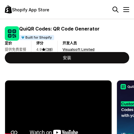
Shopify App Store
QuiQR Codes: QR Code Generator
Built for Shopify
定价
评分
开发人员
提供免费套餐
4.9
(38)
Visualsoft Limited
安装