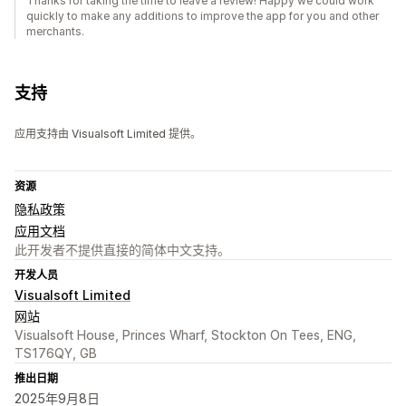
Thanks for taking the time to leave a review! Happy we could work
quickly to make any additions to improve the app for you and other
merchants.
支持
应用支持由 Visualsoft Limited 提供。
资源
隐私政策
应用文档
此开发者不提供直接的简体中文支持。
开发人员
Visualsoft Limited
网站
Visualsoft House, Princes Wharf, Stockton On Tees, ENG,
TS176QY, GB
推出日期
2025年9月8日