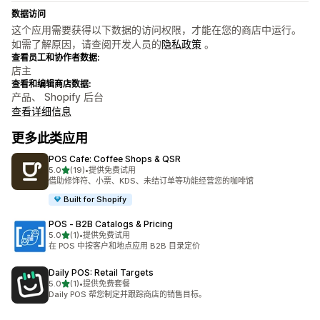
数据访问
这个应用需要获得以下数据的访问权限，才能在您的商店中运行。
如需了解原因，请查阅开发人员的
隐私政策
。
查看员工和协作者数据:
店主
查看和编辑商店数据:
产品、 Shopify 后台
查看详细信息
更多此类应用
POS Cafe: Coffee Shops & QSR
星（满分 5 星）
5.0
(19)
•
提供免费试用
总共 19 条评论
借助修饰符、小票、KDS、未结订单等功能经营您的咖啡馆
Built for Shopify
POS ‑ B2B Catalogs & Pricing
星（满分 5 星）
5.0
(1)
•
提供免费试用
总共 1 条评论
在 POS 中按客户和地点应用 B2B 目录定价
Daily POS: Retail Targets
星（满分 5 星）
5.0
(1)
•
提供免费套餐
总共 1 条评论
Daily POS 帮您制定并跟踪商店的销售目标。