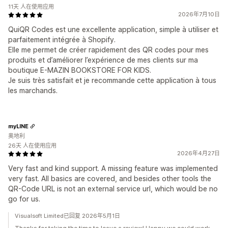
11天 人在使用应用
2026年7月10日
QuiQR Codes est une excellente application, simple à utiliser et
parfaitement intégrée à Shopify.
Elle me permet de créer rapidement des QR codes pour mes
produits et d’améliorer l’expérience de mes clients sur ma
boutique E-MAZIN BOOKSTORE FOR KIDS.
Je suis très satisfait et je recommande cette application à tous
les marchands.
myLINE
奥地利
26天 人在使用应用
2026年4月27日
Very fast and kind support. A missing feature was implemented
very fast. All basics are covered, and besides other tools the
QR-Code URL is not an external service url, which would be no
go for us.
Visualsoft Limited已回复 2026年5月1日