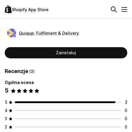
Shopify App Store
Quiqup: Fulfilment & Delivery
Zainstaluj
Recenzje
(3)
Ogólna ocena
5
5
3
4
0
3
0
2
0