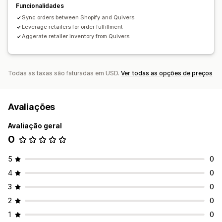
Funcionalidades
Sync orders between Shopify and Quivers
Leverage retailers for order fulfillment
Aggerate retailer inventory from Quivers
Todas as taxas são faturadas em USD.
Ver todas as opções de preços
Avaliações
Avaliação geral
0
5
0
4
0
3
0
2
0
1
0