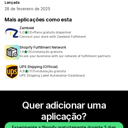
Lançada
28 de fevereiro de 2025
Mais aplicações como esta
Zambeel
de 5 estrelas
5,0
(3)
•
Plano gratuito disponível
3 total de avaliações
Connect your store with Zambeel Fulfilment
Shopify Fulfillment Network
de 5 estrelas
1,9
(3)
•
Instalação gratuita
3 total de avaliações
Scale your business with our network of fulfillment partners
UPS Shipping (Official)
de 5 estrelas
4,8
(117)
•
Instalação gratuita
117 total de avaliações
UPS Shipping Label Automation Dashboard
Quer adicionar uma
aplicação?
Experimente a Shopify gratuitamente durante 3 dias