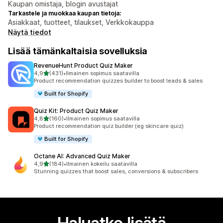
Kaupan omistaja, blogin avustajat
Tarkastele ja muokkaa kaupan tietoja:
Asiakkaat, tuotteet, tilaukset, Verkkokauppa
Näytä tiedot
Lisää tämänkaltaisia sovelluksia
RevenueHunt Product Quiz Maker
/ 5 tähteä
4,9
(431)
•
Ilmainen sopimus saatavilla
431 arvostelua yhteensä
Product recommendation quizzes builder to boost leads & sales
Built for Shopify
Quiz Kit: Product Quiz Maker
/ 5 tähteä
4,8
(160)
•
Ilmainen sopimus saatavilla
160 arvostelua yhteensä
Product recommendation quiz builder (eg skincare quiz)
Built for Shopify
Octane AI: Advanced Quiz Maker
/ 5 tähteä
4,9
(184)
•
Ilmainen kokeilu saatavilla
184 arvostelua yhteensä
Stunning quizzes that boost sales, conversions & subscribers