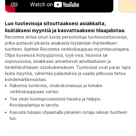
Luo tuotevisoja sitouttaaksesi asiakkaita,
lisätäksesi myyntiä ja kasvattaaksesi tilaajalistaa.
Recomma antaa sinun luoda personoituja tuotesuositusvisoja,
jotka auttavat jokaista asiakasta löytämään ihanteellisen
tuotteen. Ajattele Recomma verkkokauppasi myyntiavustajana.
Olipa kyseessä ihotyyppivisa, tyyli-visa, hiusvisa tai
sopivuusvisa, asiakkaasi ansaitsevat ainutlaatuisen ja
henkilökohtaisen ostokokemuksen. Tuotevisat ovat paras tapa
lisätä myyntiä, vähentää palautuksia ja saada jatkuvaa tietoa
kohdemarkkinoistasi.
Rakenna tuotevisa, visakokonaisuus ja lomake
verkkokauppaasi varten.
Tee visan luomisprosessista hauska ja helppo.
Koodaustaitoja ei tarvita.
Kasvata tulojasi ohjaamalla jokainen ostaja oikean tuotteen
luo.