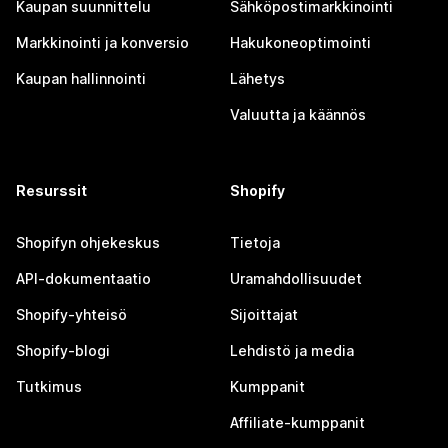
Kaupan suunnittelu
Sähköpostimarkkinointi
Markkinointi ja konversio
Hakukoneoptimointi
Kaupan hallinnointi
Lähetys
Valuutta ja käännös
Resurssit
Shopify
Shopifyn ohjekeskus
Tietoja
API-dokumentaatio
Uramahdollisuudet
Shopify-yhteisö
Sijoittajat
Shopify-blogi
Lehdistö ja media
Tutkimus
Kumppanit
Affiliate-kumppanit