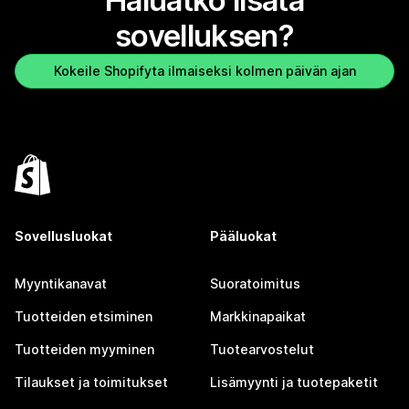
Haluatko lisätä
sovelluksen?
Kokeile Shopifyta ilmaiseksi kolmen päivän ajan
Sovellusluokat
Pääluokat
Myyntikanavat
Suoratoimitus
Tuotteiden etsiminen
Markkinapaikat
Tuotteiden myyminen
Tuotearvostelut
Tilaukset ja toimitukset
Lisämyynti ja tuotepaketit