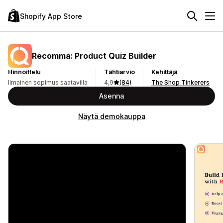
Shopify App Store
Recomma: Product Quiz Builder
Hinnoittelu
Tähtiarvio
Kehittäjä
Ilmainen sopimus saatavilla
4,9
(84)
The Shop Tinkerers
Asenna
Näytä demokauppa