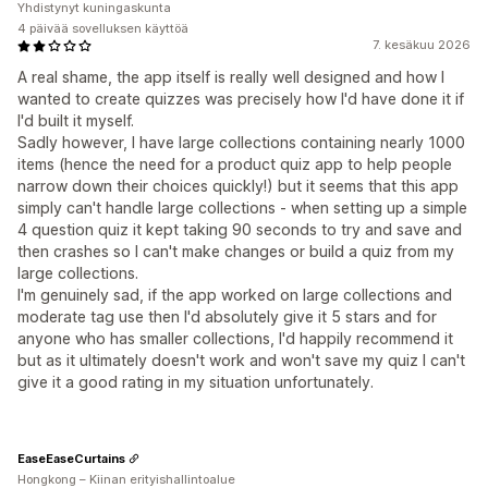
Yhdistynyt kuningaskunta
4 päivää sovelluksen käyttöä
7. kesäkuu 2026
A real shame, the app itself is really well designed and how I
wanted to create quizzes was precisely how I'd have done it if
I'd built it myself.
Sadly however, I have large collections containing nearly 1000
items (hence the need for a product quiz app to help people
narrow down their choices quickly!) but it seems that this app
simply can't handle large collections - when setting up a simple
4 question quiz it kept taking 90 seconds to try and save and
then crashes so I can't make changes or build a quiz from my
large collections.
I'm genuinely sad, if the app worked on large collections and
moderate tag use then I'd absolutely give it 5 stars and for
anyone who has smaller collections, I'd happily recommend it
but as it ultimately doesn't work and won't save my quiz I can't
give it a good rating in my situation unfortunately.
EaseEaseCurtains
Hongkong – Kiinan erityishallintoalue