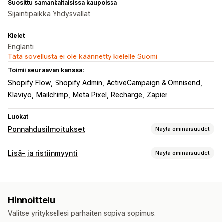
Suosittu samankaltaisissa kaupoissa
Sijaintipaikka Yhdysvallat
Kielet
Englanti
Tätä sovellusta ei ole käännetty kielelle Suomi
Toimii seuraavan kanssa:
Shopify Flow
Shopify Admin
ActiveCampaign & Omnisend
Klaviyo
Mailchimp
Meta Pixel
Recharge
Zapier
Luokat
Ponnahdusilmoitukset
Näytä ominaisuudet
Ponnahdusilmoitustyypit
Lisä- ja ristiinmyynti
Näytä ominaisuudet
Sähköpostiponnahdusikkunat
Alennukset
Lomakkeet
Mukautukset
Kyselyt
Visailut
Mukautetut ponnahdusikkunat
Tuotesivulisämyynti
Edistymispalkki
Ponnahdusikkunoiden ylläpito
Hinnoittelu
Ponnahdusilmoitukset
Mukautettu CSS-koodi
Muokkaustyökalu
Mukautettu koodi
Mukautetut fontit
Valitse yrityksellesi parhaiten sopiva sopimus.
Mukautettu HTML-koodi
Monikielisyys
Käännös
Sähköpostiosoitteiden keräyslista