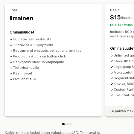
Mukautetut säännöt
SMS-keräyslista
Käynnistimet ja säännöt
Automaatiot
Free
Basic
Tarjoukset ja suositukset
Segmentointi
Tunnisteet
Analytiikka
$15
Ilmainen
/kuukau
Tuotesuositukset
Tuotepaketit
tai $144/vuosi
Kestotilauksen päivitys/korotus
Includes 500 
Ominaisuudet
additional res
50 tietovisan vastausta
Analytiikka
1 tietovisa & 5 kysymystä
Ominaisuude
Konversioasteet
Suositusten tehokkuus
Recommend products, collections, and tag
Unlimited qu
Suppilon tehokkuus
Popup quiz & quiz on button click
Kaikki Ilma
Sähköposti-ilmoitus ylläpitäjälle
Logic jump &
Tietovisa kuvilla
Mukautetut t
Käännökset
Segmentointi
Live-chat-tuki
Klaviyo, Mai
Custom Font
Live-chat-tu
14 päivän mak
Kaikki maksut laskutetaan valuutassa USD. Toistuvat ja