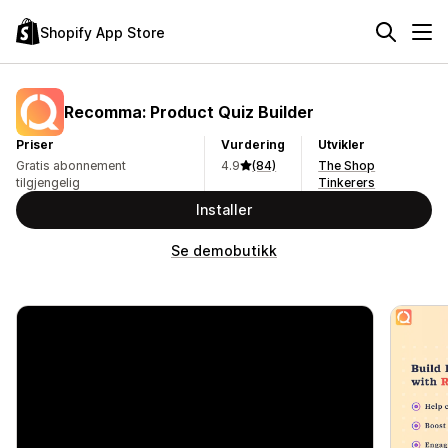
Shopify App Store
Recomma: Product Quiz Builder
Priser
Vurdering
Utvikler
Gratis abonnement
4.9
(84)
The Shop
tilgjengelig
Tinkerers
Installer
Se demobutikk