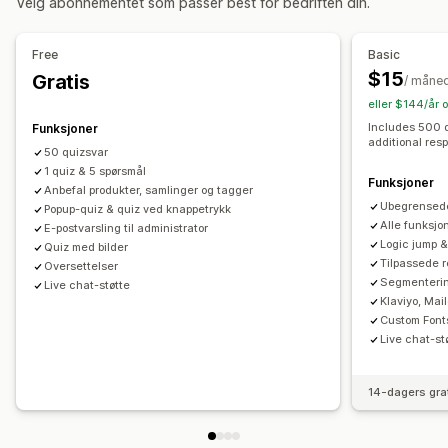
Velg abonnementet som passer best for bedriften din.
Tilpassede regler
Egendefinerte skrifttyper
Oversettelse
Tilbud og anbefalinger
Liste for innhenting av e-postadresser
Free
Basic
Produktanbefalinger
Pakker
Abonnementsoppgradering
Liste for innhenting av SMS-nummer
Utløsere og regler
$15
Gratis
/ måne
Automasjoner
Segmentering
Tagging
Analyse
eller $144/år 
Analyse
Includes 500 
Funksjoner
Koverteringsrater
Anbefalingsytelse
Trakteytelse
additional res
50 quizsvar
1 quiz & 5 spørsmål
Funksjoner
Anbefal produkter, samlinger og tagger
Ubegrensede
Popup-quiz & quiz ved knappetrykk
Alle funksjo
E-postvarsling til administrator
Logic jump &
Quiz med bilder
Tilpassede r
Oversettelser
Segmenterin
Live chat-støtte
Klaviyo, Mai
Custom Font
Live chat-st
14-dagers gra