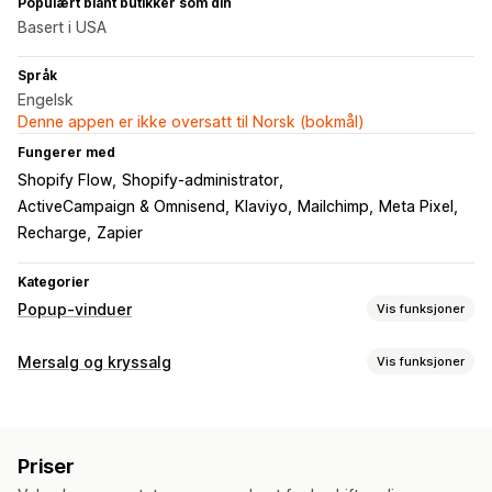
Populært blant butikker som din
Basert i USA
Språk
Engelsk
Denne appen er ikke oversatt til Norsk (bokmål)
Fungerer med
Shopify Flow
Shopify-administrator
ActiveCampaign & Omnisend
Klaviyo
Mailchimp
Meta Pixel
Recharge
Zapier
Kategorier
Popup-vinduer
Vis funksjoner
Popup-typer
Mersalg og kryssalg
Vis funksjoner
Popup-vinduer for e-post
Rabatter
Skjemaer
Tilpasning
Spørreundersøkelser
Quizer
Egendefinerte popup-vinduer
Mersalg på produktside
Progresjonsfelt
Popup-vinduer
Administrere popup-vinduer
Priser
Tilpasset CSS
Tilpasset HTML
Flere språk
Redigeringsverktøy
Egendefinert kode