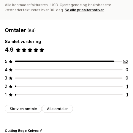
Alle kostnader faktureres i USD. Gjentagende og bruksbaserte
kostnader faktureres hver 30. dag.
Se alle prisalternativer
Omtaler
(84)
Samlet vurdering
4.9
5
82
4
0
3
0
2
1
1
1
Skriv en omtale
Alle omtaler
Cutting Edge Knives