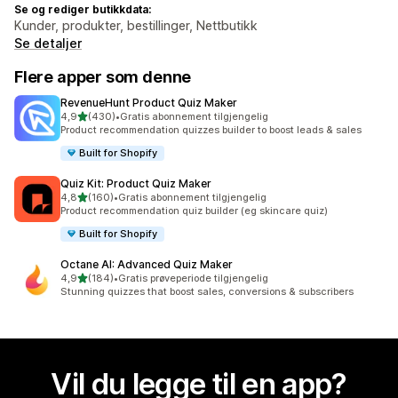
Se og rediger butikkdata:
Kunder, produkter, bestillinger, Nettbutikk
Se detaljer
Flere apper som denne
RevenueHunt Product Quiz Maker
av 5 stjerner
4,9
(430)
•
Gratis abonnement tilgjengelig
Totalt 430 omtaler
Product recommendation quizzes builder to boost leads & sales
Built for Shopify
Quiz Kit: Product Quiz Maker
av 5 stjerner
4,8
(160)
•
Gratis abonnement tilgjengelig
Totalt 160 omtaler
Product recommendation quiz builder (eg skincare quiz)
Built for Shopify
Octane AI: Advanced Quiz Maker
av 5 stjerner
4,9
(184)
•
Gratis prøveperiode tilgjengelig
Totalt 184 omtaler
Stunning quizzes that boost sales, conversions & subscribers
Vil du legge til en app?