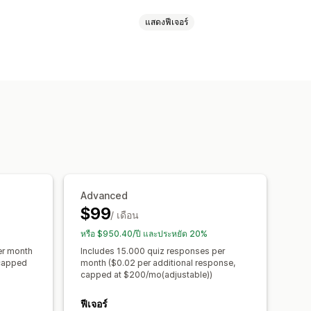
แสดงฟีเจอร์
รวจ
แบบทดสอบ
ป๊อปอัพที่กำหนดเอง
ป๊อปอัพ
CSS ที่กำหนดเอง
ษรที่กำหนดเอง
การแปล
ำหนดเอง
รจัดเก็บสำหรับ SMS
ทริกเกอร์และกฎ
ดแท็ก
การวิเคราะห์
รสมัครใช้งาน
นะนำ
ประสิทธิภาพช่องทาง
Advanced
$99
/ เดือน
หรือ $950.40/ปี และประหยัด 20%
er month
Includes 15.000 quiz responses per
 capped
month ($0.02 per additional response,
capped at $200/mo(adjustable))
ฟีเจอร์