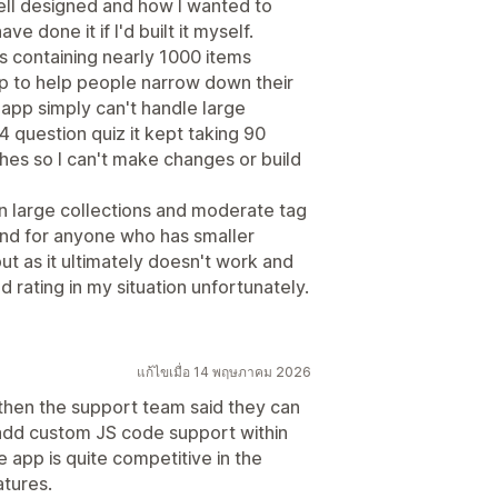
 well designed and how I wanted to
e done it if I'd built it myself.
s containing nearly 1000 items
p to help people narrow down their
s app simply can't handle large
4 question quiz it kept taking 90
hes so I can't make changes or build
on large collections and moderate tag
s and for anyone who has smaller
ut as it ultimately doesn't work and
d rating in my situation unfortunately.
แก้ไขเมื่อ 14 พฤษภาคม 2026
ut then the support team said they can
add custom JS code support within
he app is quite competitive in the
atures.