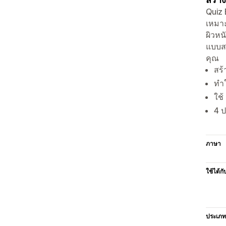
Quiz 
เหมาะ
ผิวหน
แบบสอ
คุณ
สร
ทำ
ใช้
4 ป
ภาษา
ใช้ได้กั
ประเภท