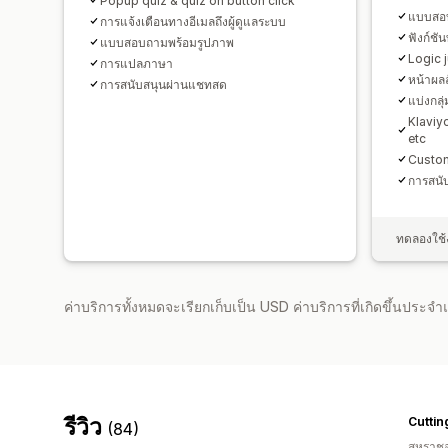
Popup quiz & quiz on button click
แบบสอ
การแจ้งเตือนทางอีเมลถึงผู้ดูแลระบบ
ฟังก์ชั
แบบสอบถามพร้อมรูปภาพ
Logic 
การแปลภาษา
หน้าผล
การสนับสนุนผ่านแชทสด
แบ่งกลุ่
Klaviy
etc
Custo
การสนั
ทดลองใช้ง
ค่าบริการทั้งหมดจะเรียกเก็บเป็น USD ค่าบริการที่เกิดขึ้นประ
รีวิว
Cuttin
(84)
สหราช