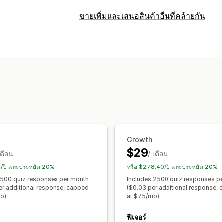
ประเภทป๊อปอัพ
ขายเพิ่มและเสนอสินค้าอื่นที่คล้ายกัน
ป๊อปอัพอีเมล
ส่วนลด
แบบฟอร์ม
แบบสำ
การปรับแต่ง
การจัดการป๊อปอัพ
ขายเพิ่มในหน้าสินค้า
แถบความคืบหน้า
เครื่องมือแก้ไข
รหัสที่กำหนดเอง
แบบอัก
HTML ที่กำหนดเอง
หลายภาษา
กฎที่ก
รายชื่อการจัดเก็บสำหรับอีเมล
รายชื่อกา
ข้อเสนอและการแนะนำ
การทำงานอัตโนมัติ
การแบ่งกลุ่ม
การติ
คำแนะนำสินค้า
ชุดรวม
การอัปเกรดกา
การวิเคราะห์
อัตราคอนเวอร์ชัน
ประสิทธิภาพของคำแ
Growth
$29
เดือน
/ เดือน
4/ปี และประหยัด 20%
หรือ $278.40/ปี และประหยัด 20%
 500 quiz responses per month
Includes 2500 quiz responses p
er additional response, capped
($0.03 per additional response,
o)
at $75/mo)
ฟีเจอร์