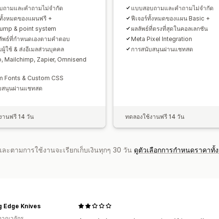
บถามและคำถามไม่จำกัด
แบบสอบถามและคำถามไม่จำกัด
นทั้งหมดของแผนฟรี +
ฟีเจอร์ทั้งหมดของแผน Basic +
jump & point system
ผลลัพธ์ที่ตรงที่สุดในคอลเลกชัน
ลัพธ์ที่กำหนดเองตามคำตอบ
Meta Pixel Integration
มผู้ใช้ & ส่งอีเมลส่วนบุคคล
การสนับสนุนผ่านแชทสด
o, Mailchimp, Zapier, Omnisend
m Fonts & Custom CSS
บสนุนผ่านแชทสด
านฟรี 14 วัน
ทดลองใช้งานฟรี 14 วัน
จำและตามการใช้งานจะเรียกเก็บเงินทุกๆ 30 วัน
ดูตัวเลือกการกำหนดราคาทั้
g Edge Knives
อาณาจักร