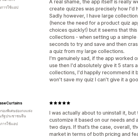
A real shame, the app itself is really
ในการใช้แอป
create quizzes was precisely how I'd hav
Sadly however, I have large collection
(hence the need for a product quiz ap
choices quickly!) but it seems that thi
collections - when setting up a simple 
seconds to try and save and then cras
a quiz from my large collections.
I'm genuinely sad, if the app worked 
use then I'd absolutely give it 5 star
collections, I'd happily recommend it b
won't save my quiz I can't give it a goo
aseCurtains
รองพิเศษฮ่องกงแห่ง
I was actually about to uninstall it, b
รัฐประชาชนจีน
customize it based on our needs and 
ในการใช้แอป
two days. If that’s the case, overall, t
market in terms of both pricing and fe