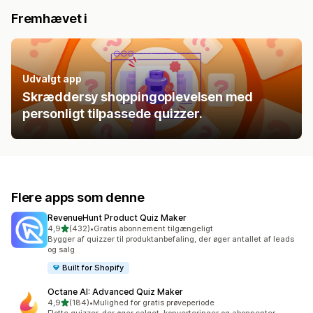
Fremhævet i
Udvalgt app
Skræddersy shoppingoplevelsen med
personligt tilpassede quizzer.
Flere apps som denne
RevenueHunt Product Quiz Maker
ud af 5 stjerner
4,9
(432)
•
Gratis abonnement tilgængeligt
432 anmeldelser i alt
Bygger af quizzer til produktanbefaling, der øger antallet af leads
og salg
Built for Shopify
Octane AI: Advanced Quiz Maker
ud af 5 stjerner
4,9
(184)
•
Mulighed for gratis prøveperiode
184 anmeldelser i alt