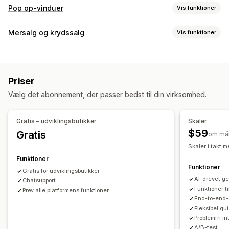
Pop op-vinduer
Vis funktioner
Typer af pop op-vinduer
Mersalg og krydssalg
Vis funktioner
Rabatter
Formularer
Quizzer
Tilpassede pop op-vinduer
Tilpasning
Administration af pop op-vinduer
Mersalg på produktside
Pop op-vinduer
Tilpasset CSS
Redigeringsværktøj
Skabeloner
Priser
Tilpasset HTML
Træk og slip-editor
Tilpassede regler
Generering med kunstig intelligens
Tilpasset kode
Vælg det abonnement, der passer bedst til din virksomhed.
Tilbud og anbefalinger
Tilpassede skrifttyper
Liste til indsamling af mailadresser
Gratis levering
Produkttilføjelser
Produktanbefalinger
Automatiseringer
Målretning
Segmentering
Tagging
Gratis – udviklingsbutikker
Skaler
Sampak
Anbefalinger med kunstig intelligens
Analyser
A/B-test
$59
Gratis
om må
Abonnementsopgradering
Skaler i takt 
Funktioner
Analyser
Funktioner
Gratis for udviklingsbutikker
A/B-test
Konverteringsrater
Anbefalet ydeevne
AI-drevet ge
Chatsupport
Ydeevne af tragt
Funktioner ti
Prøv alle platformens funktioner
End-to-end-s
Fleksibel qui
Problemfri in
A/B-test