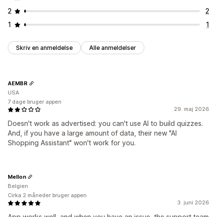
2
2
1
1
Skriv en anmeldelse
Alle anmeldelser
AEMBR
USA
7 dage bruger appen
29. maj 2026
Doesn't work as advertised: you can't use AI to build quizzes.
And, if you have a large amount of data, their new "AI
Shopping Assistant" won't work for you.
Mellon
Belgien
Cirka 2 måneder bruger appen
3. juni 2026
App works well, and when you have an issue, the support team