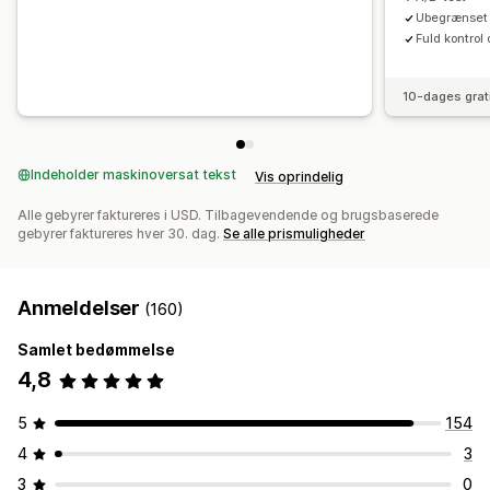
Ubegrænset o
Fuld kontrol
10-dages grat
Indeholder maskinoversat tekst
Vis oprindelig
Alle gebyrer faktureres i USD. Tilbagevendende og brugsbaserede
gebyrer faktureres hver 30. dag.
Se alle prismuligheder
Anmeldelser
(160)
Samlet bedømmelse
4,8
5
154
4
3
3
0