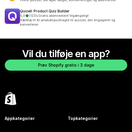
Flotte quizzer, der øger salget, konverteringer og abonnenter
Quizell: Product Quiz Builder
ud af 5 stjerner
5,0
(123)
•
Gratis abonnement tilgængeligt
123 anmeldelser i alt
Værktøj til AI-produktquiztragte til quizzer, der engagerer og
konverterer
Vil du tilføje en app?
Prøv Shopify gratis i 3 dage
Appkategorier
Topkategorier