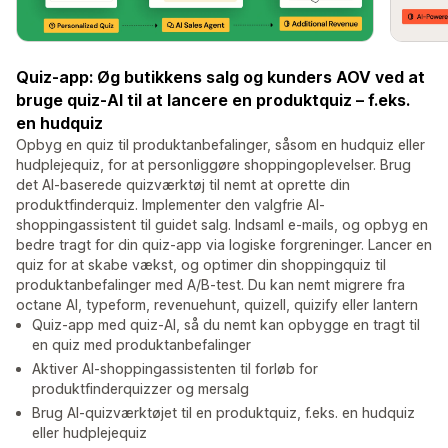
Quiz-app: Øg butikkens salg og kunders AOV ved at
bruge quiz-AI til at lancere en produktquiz – f.eks.
en hudquiz
Opbyg en quiz til produktanbefalinger, såsom en hudquiz eller
hudplejequiz, for at personliggøre shoppingoplevelser. Brug
det AI-baserede quizværktøj til nemt at oprette din
produktfinderquiz. Implementer den valgfrie AI-
shoppingassistent til guidet salg. Indsaml e-mails, og opbyg en
bedre tragt for din quiz-app via logiske forgreninger. Lancer en
quiz for at skabe vækst, og optimer din shoppingquiz til
produktanbefalinger med A/B-test. Du kan nemt migrere fra
octane AI, typeform, revenuehunt, quizell, quizify eller lantern
Quiz-app med quiz-AI, så du nemt kan opbygge en tragt til
en quiz med produktanbefalinger
Aktiver AI-shoppingassistenten til forløb for
produktfinderquizzer og mersalg
Brug AI-quizværktøjet til en produktquiz, f.eks. en hudquiz
eller hudplejequiz