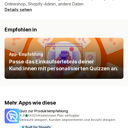
Onlineshop, Shopify-Admin, andere Daten
Details sehen
Empfohlen in
App-Empfehlung
Passe das Einkaufserlebnis deiner
Kund:innen mit personalisierten Quizzen an.
Mehr Apps wie diese
Quiz zur Produktempfehlung
von 5 Sternen
4,9
(432)
•
Kostenloser Plan verfügbar
432 Rezensionen insgesamt
Verkäufe steigern, Kunden segmentieren und Anzahl steigern
Built for Shopify