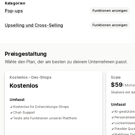
Kategorien
Pop-ups
Funktionen anzeigen
Popup-Typen
Upselling und Cross-Selling
Funktionen anzeigen
Rabatte
Formulare
Quizze
Individuelle Popups
Anpassung
Popups verwalten
Produktseiten-Upselling
Pop-ups
Benutzerdefinierte CSS
Editor-Tool
Vorlagen
KI-Generierung
Individueller Code
Preisgestaltung
Benutzerdefiniertes HTML
Drag-&-Drop-Editor
Benutzerdefinierte Schriftarten
E-Mail-Erfassungsliste
Wähle den Plan, der am besten zu deinem Unternehmen passt.
Benutzerdefinierte Regeln
Automatisierungen
Targeting
Segmentierung
Tagging
Angebote und Empfehlungen
Analysen
A/B-Tests
Kostenlos – Dev-Shops
Scale
Kostenloser Versand
Produkt-Add-ons
$59
Kostenlos
/ Mona
Produktempfehlungen
Bundles
KI-Empfehlungen
Skaliere mit 
Abonnement-Upgrade
Umfasst
Umfasst
Kostenlos für Entwicklungs-Shops
Analysen
KI-gestützte
Chat-Support
A/B-Tests
Conversion-Raten
Empfehlungsleistung
Personalisi
Teste alle Funktionen unserer Plattform
Lückenloses
Funnel-Leistung
Flexible Qui
Nahtlose Too