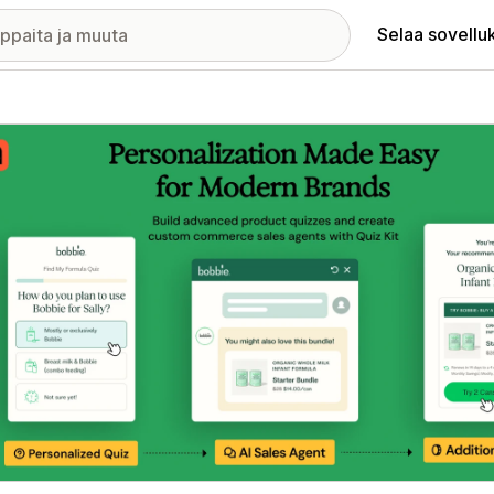
Selaa sovellu
elykuvagalleria