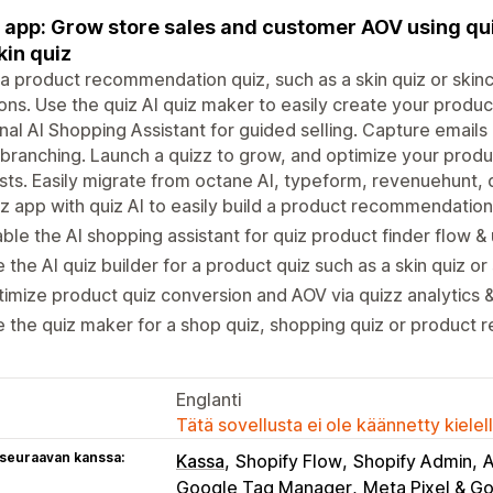
 app: Grow store sales and customer AOV using quiz
kin quiz
 a product recommendation quiz, such as a skin quiz or skin
ons. Use the quiz AI quiz maker to easily create your produc
nal AI Shopping Assistant for guided selling. Capture emails 
 branching. Launch a quizz to grow, and optimize your pro
sts. Easily migrate from octane AI, typeform, revenuehunt, qu
z app with quiz AI to easily build a product recommendation
ble the AI shopping assistant for quiz product finder flow & 
 the AI quiz builder for a product quiz such as a skin quiz or
imize product quiz conversion and AOV via quizz analytics &
 the quiz maker for a shop quiz, shopping quiz or produc
Englanti
Tätä sovellusta ei ole käännetty kiele
 seuraavan kanssa:
Kassa
Shopify Flow
Shopify Admin
A
Google Tag Manager
Meta Pixel & Go