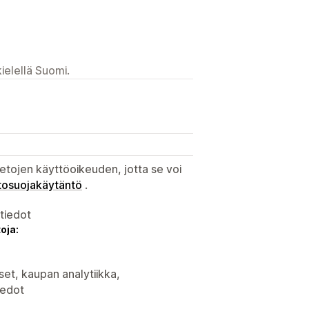
ielellä Suomi.
etojen käyttöoikeuden, jotta se voi
tosuojakäytäntö
.
atiedot
oja:
set, kaupan analytiikka,
iedot