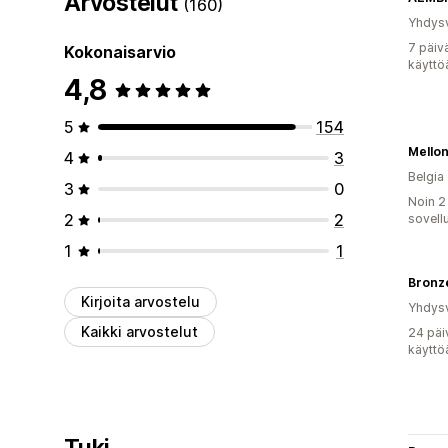
Arvostelut
(160)
Yhdysv
7 päiv
Kokonaisarvio
käyttö
4,8
5
154
Mello
4
3
Belgia
3
0
Noin 2
2
2
sovell
1
1
Bronz
Kirjoita arvostelu
Yhdysv
Kaikki arvostelut
24 päi
käyttö
Tuki