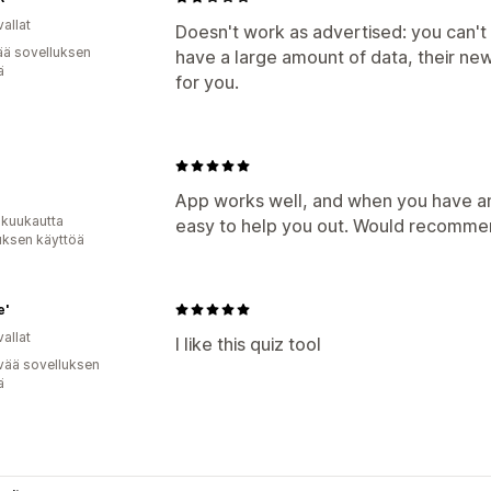
allat
Doesn't work as advertised: you can't u
ää sovelluksen
have a large amount of data, their ne
ä
for you.
n
App works well, and when you have an 
 kuukautta
easy to help you out. Would recomme
uksen käyttöä
e'
allat
I like this quiz tool
vää sovelluksen
ä