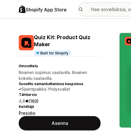
Shopify App Store
Esitt
Quiz Kit: Product Quiz
Maker
Built for Shopify
Hinnoittelu
Ilmainen sopimus saatavilla. Ilmainen
kokeilu saatavilla.
Suosittu samankaltaisissa kaupoissa
Sijaintipaikka Yhdysvallat
Tähtiarvio
4,8
(160)
Kehittäjä
Presidio
Asenna