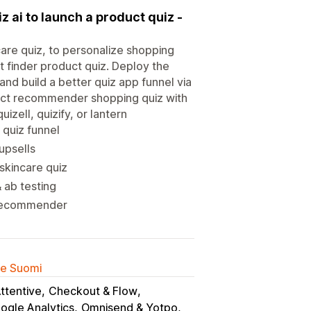
 ai to launch a product quiz -
care quiz, to personalize shopping
t finder product quiz. Deploy the
and build a better quiz app funnel via
duct recommender shopping quiz with
izell, quizify, or lantern
 quiz funnel
upsells
 skincare quiz
 ab testing
t recommender
lle Suomi
ttentive
Checkout & Flow
ogle Analytics
Omnisend & Yotpo