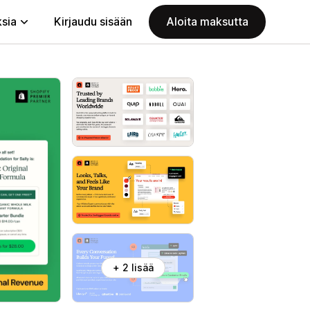
ksia
Kirjaudu sisään
Aloita maksutta
+ 2 lisää