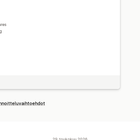
ures
g
innoitteluvaihtoehdot
29. toukokuu 2026