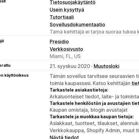
sit
Tietosuojakäytäntö
Usein kysyttyä
Tutortiaali
Sovellusdokumentaatio
Tämä kehittäjä ei tarjoa suoraa tukea k
äjä
Presidio
Verkkosivusto
Miami, FL, US
erattu
21. syyskuu 2020 ·
Muutosloki
en käyttöoikeus
Tämän sovellus tarvitsee seuraavien ti
toimia kaupassasi. Katso kehittäjän
tie
Tarkastele asiakastietoja:
Arkaluonteiset tiedot, laite- ja toimint
Tarkastele henkilöstön ja avustajien tiet
Kaupan omistaja, blogin avustajat
Tarkastele ja muokkaa kaupan tietoja:
Asiakkaat, tuotteet, tilaukset, alennuk
Verkkokauppa, Shopify Admin, muut t
Näytä tiedot