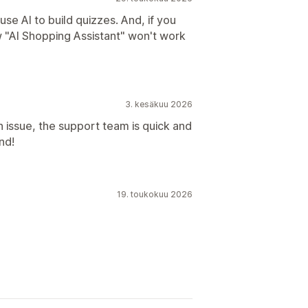
se AI to build quizzes. And, if you
w "AI Shopping Assistant" won't work
3. kesäkuu 2026
issue, the support team is quick and
nd!
19. toukokuu 2026