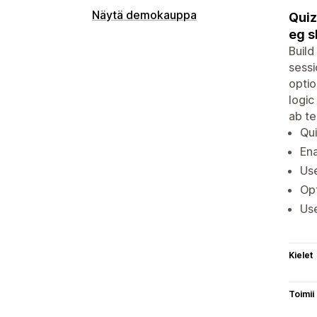
Näytä demokauppa
Quiz
eg s
Build
sessi
optio
logic
ab te
Qui
Ena
Use
Opt
Use
Kielet
Toimii