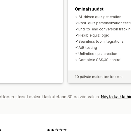
Ominaisuudet
AI-driven quiz generation
Post-quiz personalization feat
End-to-end conversion trackin
Flexible quiz logic
Seamless tool integrations
A/B testing
Unlimited quiz creation
Complete CSS/JS control
10 päivän maksuton kokeilu
yttöperusteiset maksut laskutetaan 30 päivän välein.
Näytä kaikki h
R